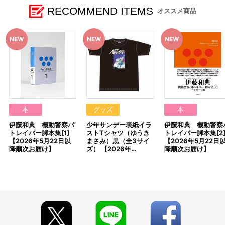
まで
■お届け予定：2026年5月22日(金)以降順次お届け
RECOMMEND ITEMS
オススメ商品
【ご注意（必ずお読みください）】
■商品について
※本商品は準備数に限りがございます。準備数に達した場合、早
期にご注文の受付を終了させていただくことがございます。
※ご要望多数の場合、お届け時期を変更し、再度受注を行うこと
がございます。
※「在庫がありません」表示後も、ご注文のキャンセルや支払い
期限切れが発生した際は販売を再開させていただく場合がございま
す。あらかじめご了承ください。
※仕様等は予告なく変更となる場合がございます。
本
グッズ
本
※撮影環境やご利用のモニター環境により、実物と多少異なって
伊藤和典 機動警察パ
少年サンデー表紙イラ
伊藤和典 機動警察
見える場合がございます。
トレイバー脚本集[1]
ストTシャツ（ゆうき
トレイバー脚本集[2
※商品画像はイメージです。実際の仕様とは異なる場合がござい
【2026年5月22日以
まさみ）黒（全3サイ
【2026年5月22日
ます。あらかじめご了承ください。
降順次お届け】
ズ） 【2026年…
降順次お届け】
※すでにご注文しているかのご確認には、「マイページ」→「ご
注文履歴」にてご確認いただけます。
■ご注文・お支払いについて
※ご注文は、１注文につき各2個までとなります。
※本商品のご注文はバンダイナムコフィルムワークス公式ショッ
プ『A-on STORE』が承り、発送を行います。
なお、ご注文には、バンダイナムコフィルムワークス公式ショ