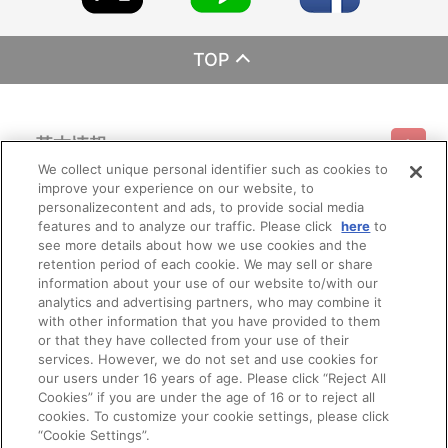
ップ『A-on STORE』の会員登録（無料）が必要となります。
※A-on STOREでの決済方法は「カード決済」「コンビニ決済」
「Pay-easy（ペイジー）」「WEB・スマホ決済」のみとなりま
す。
TOP
※メール受信設定を行っているお客様につきましては、必ず
[@bnfw.co.jp]のドメイン指定受信の設定をお願いいたします。
(受信許可の設定を行わないとメールが「迷惑メールフォルダ」
に入る場合や届かない場合がございます。)
基本情報
※決済方法「カード決済」を選択時は、2026年5月上旬頃に決済
処理を実施いたします。
We collect unique personal identifier such as cookies to
2026年5月上旬以降は、ご注文日翌日に決済処理を実施いたし
improve your experience on our website, to
ご利用情報
ます。
利用規約
特定商取引法に基づく表示
プライバシーポリシー
personalizecontent and ads, to provide social media
※決済方法「コンビニ決済」「Pay-easy（ペイジー）」を選択時
features and to analyze our traffic. Please click
here
to
は、2026年5月上旬頃にメールにてお支払方法をご案内させていた
see more details about how we use cookies and the
会員メニュー
だきます。
ご利用ガイド
サイトマップ
お問い合わせ
推奨環境
retention period of each cookie. We may sell or share
プライバシーオプション
会社概要
メールにてご案内させていただきましたお支払期日までに購
information about your use of our website to/with our
入・決済手続きが行われなかった場合は、キャンセル扱いとして手
その他のご案内
analytics and advertising partners, who may combine it
続きをいたします。
ログイン
会員規約
新規会員登録
Do Not Sell or Share My Personal Information
with other information that you have provided to them
いかなる理由でも、決済期間の延長は対応できかねます。
or that they have collected from your use of their
なお、2026年5月上旬以降は、以下の手順でもご確認いただけ
公式X
バンダイナムコフィルムワークス
services. However, we do not set and use cookies for
ます。
our users under 16 years of age. Please click “Reject All
（１）A-on STOREにアクセスし、ログインします。
Cookies” if you are under the age of 16 or to reject all
（２）「マイページ」の「ご注文履歴」を開きます。
（３）対象のご注文番号をクリック。
cookies. To customize your cookie settings, please click
（４）「配送情報」内「決済方法」の「お支払い手続きはこ
“Cookie Settings”.