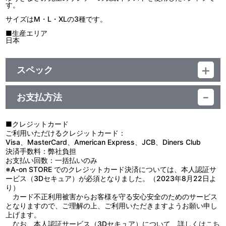
す。
サイズはM・L・XLの3種です。
■生産エリア
日本
スペック
品番：BCTJ-5616,BCTJ-5618,BCTJ-5620
お支払方法
■クレジットカード
ご利用いただけるクレジットカード：
Visa、MasterCard、American Express、JCB、Diners Club
決済手数料：弊社負担
お支払い回数：一括払いのみ
※A-on STORE でのクレジットカード決済については、本人認証サ
ービス（3Dセキュア）が必須となりました。（2023年8月22日よ
り）
カード不正利用被害からお客様を守る安心安全のためのサービス
となりますので、ご理解の上、ご利用いただきますようお願い申し
上げます。
なお、本人認証サービス（3Dセキュア）について、詳しくは
こち