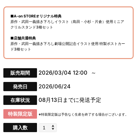
■A-on STOREオリジナル特典
原作・武田一義描き下ろしイラスト（島田・小杉・片倉）使用ミニア
クリルスタンド3種セット
■店舗共通特典
原作・武田一義描き下ろし劇場公開記念イラスト使用 特製ポストカー
ド3種セット
2026/03/04 12:00
販売期間
2026/06/24
発売日
08月13日までに発送予定
在庫状況
特装限定版
※特装限定版は予告なく生産を終了する場合がございます。
購入数