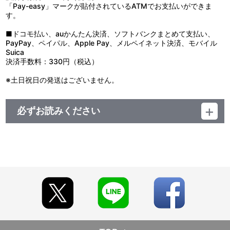
「Pay-easy」マークが貼付されているATMでお支払いができま
す。
■ドコモ払い、auかんたん決済、ソフトバンクまとめて支払い、
PayPay、ペイパル、Apple Pay、メルペイネット決済、モバイル
Suica
決済手数料：330円（税込）
※土日祝日の発送はございません。
必ずお読みください
【ご注意（必ずお読みください）】
■商品について
※本商品は全国一般店でもお取り扱いいたします。
※特典は商品に同梱してお届けいたします。
※イベントや海外等で販売する場合がございます。
※商品画像・特典画像はイメージです。実際の仕様とは異なる場
合がございます。あらかじめご了承ください。
※特典・仕様等は予告なく変更となる場合がございます。
■ご注文・お支払いについて
※A-on STOREでの決済方法は「カード決済」、「コンビニ決