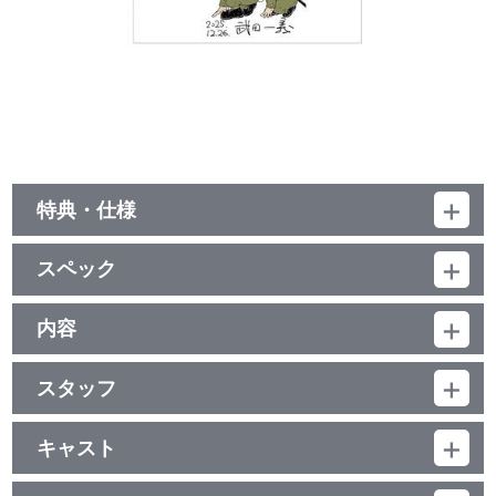
特典・仕様
特典
スペック
●ブックレット（20P）
〈原作・武田一義描きおろし漫画「潜伏生活のトイレ問題」
品番：BCXA-2055
（4P）収録〉
ジャンル：劇場公開アニメ
内容
●特典ディスク
本編ﾃﾞｨｽｸ：110分(本編105分＋映像特典5分)＋特典ﾃﾞｨｽｸ：117分
・大学生と戦争について語り合うティーチイン試写会（出演：板垣
制作年度：2025年
本編ﾃﾞｨｽｸ：ﾄﾞﾙﾋﾞｰTrueHD（5.1ch）・ﾘﾆｱPCM（ｽﾃﾚｵ）／AVC／
李光人、武田一義）
BD50G／16：9<1080p High Definition>・一部16：9<1080i High
スタッフ
・東京プレミア上映会（出演：板垣李光人、中村倫也、武田一義）
【収録内容】
Definition>／ﾊﾞﾘｱﾌﾘｰ日本語字幕付（ON･OFF可能）※ﾊﾞﾘｱﾌﾘｰ日本
・公開初日舞台挨拶（出演：板垣李光人、中村倫也、武田一義、久
原作：武田一義「ペリリュー ─楽園のゲルニカ─」（白泉社・ヤ
仲間の最期を「勇姿」として手紙に書き記す功績係――彼が本当
語音声ｶﾞｲﾄﾞ有
慈悟郎／VTR出演：上白石萌音）
ングアニマルコミックス）／監督：久慈悟郎／脚本：西村ジュン
に見たものとは？
特典ﾃﾞｨｽｸ：ﾘﾆｱPCM（ｽﾃﾚｵ）／AVC／BD25G／16：9<1080i High
キャスト
・WEBスポット
ジ、武田一義／キャラクターデザイン・チーフ作画監督：中森良治
太平洋戦争末期の昭和19年、南国の美しい島・ペリリュー島。そ
Definition>・一部16：9<1080p High Definition>／カラー／確227
・キャラPV
田丸 均：板垣李光人／吉敷佳助：中村倫也／島田洋平：天野宏郷／
／プロップデザイン：岩畑剛一、鈴木典孝／メカニックデザイン：
こに、21歳の日本兵士・田丸はいた。漫画家志望の田丸は、その才
分／1巻