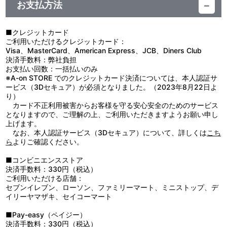
・主題歌コラボレーションMV
小杉三郎：藤井雄太／片倉憲伸：茂木たかまさ／泉 康市：三上瑛士
神菊 薫／美術設定：中島美佳、猿谷勝己（スタジオMAO）／コン
を買われ、特別な任務を命じられる。それは亡くなった仲間の最期
お支払方法
・デジタルギャラリー（静止画／「設定資料集」「美術ボード」
セプトボード：益城貴昌（Bamboo）、竹田悠介（Bamboo）／美
の勇姿を遺族に向けて書き記す「功績係」という仕事だった。9月
「メカニックデザイン」「総作監修正集」を収録）
術監督：岩谷邦子、加藤 浩（ととにゃん）、坂上裕文（ととにゃ
15日、米軍におけるペリリュー島攻撃が始まる。襲いかかるのは4
ん）／色彩設計：渡辺亜紀（スタジオ・トイズ）、長谷川一美（ス
万人以上の米軍の精鋭たち。対する日本軍は1万人。繰り返される
■クレジットカード
タジオ・トイズ）／撮影監督：五十嵐慎一（スタジオトゥインク
砲爆撃に鳴りやまない銃声、脳裏にこびりついて離れない兵士たち
ご利用いただけるクレジットカード：
映像特典
ル）／3DCG監督：中野哲也（GEMBA）、髙橋慎一郎（アクタス／
の悲痛な叫び。隣にいた仲間が一瞬で亡くなり、いつ死ぬかわから
Visa、MasterCard、American Express、JCB、Diners Club
STUDIOカチューシャ）／編集：小島俊彦／考証：鈴木貴昭／音響
ない極限状況の中で耐えがたい飢えや渇き、伝染病にも襲われる。
決済手数料：弊社負担
・超特報
監督：横田知加子／音楽：川井憲次／音響制作：HALF H・P
日本軍は次第に追い詰められ、玉砕すらも禁じられ、苦し紛れの時
お支払い回数：一括払いのみ
・特報
STUDIO／制作：シンエイ動画×冨嶽／配給：東映／主題歌：上白
間稼ぎで満身創痍のまま持久戦を強いられてゆく――。
※A-on STORE でのクレジットカード決済については、本人認証サ
・本予告
石萌音「奇跡のようなこと」（UNIVERSAL MUSIC/Polydor
田丸は仲間の死を、時に嘘を交えて美談に仕立てる。正しいこ
ービス（3Dセキュア）が必須となりました。（2023年8月22日よ
・15秒スポット
Records）
と、それが何か分からないまま…。そんな彼の支えとなったのは、
り）
同期ながら頼れる上等兵・吉敷だった。2人は共に励ましあい、苦
カード不正利用被害からお客様を守る安心安全のためのサービス
音声特典
悩を分かち合いながら、特別な絆を育んでいく。一人一人それぞれ
となりますので、ご理解の上、ご利用いただきますようお願い申し
に生活があり、家族がいた。誰一人、死にたくなどなかった。た
上げます。
本編オーディオコメンタリー
だ、愛する者たちの元へ帰りたかった。最後まで生き残った日本兵
なお、本人認証サービス（3Dセキュア）について、詳しくは
こち
〈出演：武田一義（原作・共同脚本）、久慈悟郎（監督）、横田知
はわずか34人。過酷で残酷な世界でなんとか懸命に生きようとした
ら
よりご確認ください。
加子（音響監督）、石川 啓（企画・プロデュース）、SYO（司会・
田丸と吉敷。若き兵士2人が狂気の戦場で見たものとは――。
オフィシャルライター）〉
■コンビニエンスストア
決済手数料：330円（税込）
ご利用いただける店舗：
他、仕様
セブンイレブン、ローソン、ファミリーマート、ミニストップ、デ
原作・武田一義描きおろし特製Wブックケース
イリーヤマザキ、セイコーマート
■Pay-easy（ペイジー）
決済手数料：330円（税込）