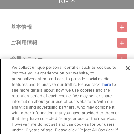
TOP
済」、「Pay-easy（ペイジー）」、「WEB・スマホ決済」のみと
なります。
※メール受信設定を行っているお客様につきましては、必ず
[@bnfw.co.jp]のドメイン指定受信の設定をお願いいたします。
基本情報
(受信許可の設定を行わないとメールが「迷惑メールフォルダ」
に入る場合や届かない場合がございます。)
※決済方法「カード決済」を選択時は、発売月の初旬ごろに決済
ご利用情報
処理を実施いたします。
利用規約
特定商取引法に基づく表示
プライバシーポリシー
注文受付後の決済方法変更はできませんので、あらかじめご了
承ください。
会員メニュー
※決済方法「コンビニ決済」、「Pay-easy（ペイジー）」を選択
ご利用ガイド
サイトマップ
お問い合わせ
推奨環境
プライバシーオプション
会社概要
時は、発売月の初旬以降、メールにてお支払い方法をご案内させて
We collect unique personal identifier such as cookies to
いただきます。
improve your experience on our website, to
その他のご案内
あらかじめ[@bnfw.co.jp]のドメイン指定受信の設定をお願い
ログイン
会員規約
新規会員登録
Do Not Sell or Share My Personal Information
personalizecontent and ads, to provide social media
いたします。
features and to analyze our traffic. Please click
here
to
メールにてご案内させていただきましたお支払期日までに購
公式X
バンダイナムコフィルムワークス
see more details about how we use cookies and the
入・決済手続きが行われなかった場合は、キャンセル扱いとして手
retention period of each cookie. We may sell or share
続きをいたします。
information about your use of our website to/with our
いかなる理由でも、決済期間の延長は対応できかねます。
なお、発売月上旬以降、以下の手順でもご確認いただけます。
analytics and advertising partners, who may combine it
（１）A-on STOREにアクセスし、ログインします。
with other information that you have provided to them or
（２）「マイページ」の「ご注文履歴」を開きます。
that they have collected from your use of their services.
（３）対象のご注文番号をクリック。
However, we do not set and use cookies for our users
（４）「配送情報」内「決済方法」の「お支払い手続きはこち
under 16 years of age. Please click “Reject All Cookies” if