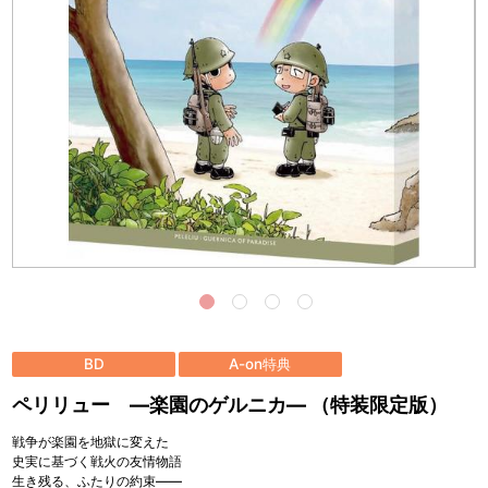
BD
A-on特典
ペリリュー ―楽園のゲルニカ― （特装限定版）
戦争が楽園を地獄に変えた
史実に基づく戦火の友情物語
生き残る、ふたりの約束――