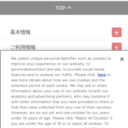
ざいます。
TOP
【ご注意（必ずお読みください）】
■商品について
※本商品は準備数に限りがございます。準備数に達した場合、早
期にご注文の受付を終了させていただくことがございます。
基本情報
※ご要望多数の場合、お届け時期を変更し、再度受注を行うこと
がございます。
※「在庫がありません」表示後も、ご注文のキャンセルや支払い
ご利用情報
期限切れが発生した際は販売を再開させていただく場合がございま
利用規約
特定商取引法に基づく表示
プライバシーポリシー
す。あらかじめご了承ください。
※仕様等は予告なく変更となる場合がございます。
We collect unique personal identifier such as cookies to
会員メニュー
※撮影環境やご利用のモニター環境により、実物と多少異なって
improve your experience on our website, to
ご利用ガイド
サイトマップ
お問い合わせ
推奨環境
プライバシーオプション
会社概要
見える場合がございます。
personalizecontent and ads, to provide social media
※商品画像はイメージです。実際の仕様とは異なる場合がござい
features and to analyze our traffic. Please click
here
to
その他のご案内
ます。あらかじめご了承ください。
ログイン
会員規約
新規会員登録
see more details about how we use cookies and the
Do Not Sell or Share My Personal Information
※すでにご注文しているかのご確認には、「マイページ」→「ご
retention period of each cookie. We may sell or share
注文履歴」にてご確認いただけます。
information about your use of our website to/with our
公式X
バンダイナムコフィルムワークス
analytics and advertising partners, who may combine it
■ご注文・お支払いについて
with other information that you have provided to them or
※ご注文は、１注文につき各５個までとなります。
that they have collected from your use of their services.
※本商品のご注文はバンダイナムコフィルムワークス公式ショッ
However, we do not set and use cookies for our users
プ『A-on STORE』が承り、発送を行います。
under 16 years of age. Please click “Reject All Cookies” if
なお、ご注文には、バンダイナムコフィルムワークス公式ショ
you are under the age of 16 or to reject all cookies. To
ップ『A-on STORE』の会員登録（無料）が必要となります。