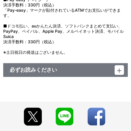
決済手数料：330円（税込）
「Pay-easy」マークが貼付されているATMでお支払いができま
す。
■ドコモ払い、auかんたん決済、ソフトバンクまとめて支払い、
PayPay、ペイパル、Apple Pay、メルペイネット決済、モバイル
Suica
決済手数料：330円（税込）
※土日祝日の発送はございません。
必ずお読みください
■注文受付期間：2026年5月8日(金) 12:00～2026年7月31日(金)
23:59まで
■発送予定：2026年11月下旬より順次お届け
【商品の取り扱い】
・A-on STORE
・サンライズストア
・サンライズワールド6店舗(TOKYO、YOKOHAMA、HAKATA、
KYOTO、SENDAI、KOSHIGAYA)
※今後、その他店舗やイベント会場、海外等で販売する場合がご