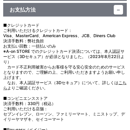
【使用上の注意】
素材：MDF、根付(レーヨン)
●本来の用途以外で使用しないでください。
サイズ：約 高さ60mm×幅30mm
お支払方法
●小さなお子様の手の届くところに置かないでください。
生産エリア：日本
●火気や高温のものに近づけないでください。
●高温多湿、直射日光の当たる場所での保管はお避けください。
■クレジットカード
●商品に記載の取扱方法をよく読み、正しくご使用ください。
ご利用いただけるクレジットカード：
Visa、MasterCard、American Express、JCB、Diners Club
決済手数料：弊社負担
お支払い回数：一括払いのみ
※A-on STORE でのクレジットカード決済については、本人認証サ
ービス（3Dセキュア）が必須となりました。（2023年8月22日よ
り）
カード不正利用被害からお客様を守る安心安全のためのサービス
となりますので、ご理解の上、ご利用いただきますようお願い申し
上げます。
なお、本人認証サービス（3Dセキュア）について、詳しくは
こち
ら
よりご確認ください。
■コンビニエンスストア
決済手数料：330円（税込）
ご利用いただける店舗：
セブンイレブン、ローソン、ファミリーマート、ミニストップ、デ
イリーヤマザキ、セイコーマート
■Pay-easy（ペイジー）