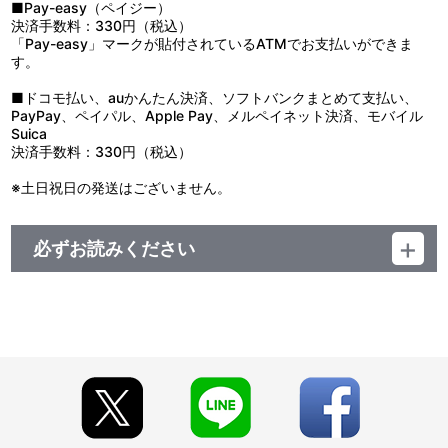
■Pay-easy（ペイジー）
決済手数料：330円（税込）
「Pay-easy」マークが貼付されているATMでお支払いができま
す。
■ドコモ払い、auかんたん決済、ソフトバンクまとめて支払い、
PayPay、ペイパル、Apple Pay、メルペイネット決済、モバイル
Suica
決済手数料：330円（税込）
※土日祝日の発送はございません。
必ずお読みください
■注文受付期間：2026年5月8日(金) 12:00～2026年7月31日(金)
23:59まで
■発送予定：2026年11月下旬より順次お届け
【商品の取り扱い】
・A-on STORE
・サンライズストア
・サンライズワールド6店舗(TOKYO、YOKOHAMA、HAKATA、
KYOTO、SENDAI、KOSHIGAYA)
※今後、その他店舗やイベント会場、海外等で販売する場合がご