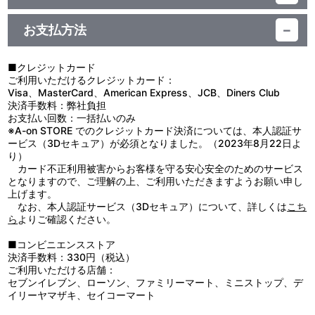
素材：PP
【使用上の注意】
サイズ：A4
●本来の用途以外で使用しないでください。
生産エリア：日本
お支払方法
●火や熱源に近づけないでください。
●乱暴に扱いますと破損のおそれがあります。
●高温多湿、直射日光を避け、お子様の手の届かないところに保管
■クレジットカード
してください。
ご利用いただけるクレジットカード：
Visa、MasterCard、American Express、JCB、Diners Club
決済手数料：弊社負担
お支払い回数：一括払いのみ
※A-on STORE でのクレジットカード決済については、本人認証サ
ービス（3Dセキュア）が必須となりました。（2023年8月22日よ
り）
カード不正利用被害からお客様を守る安心安全のためのサービス
となりますので、ご理解の上、ご利用いただきますようお願い申し
上げます。
なお、本人認証サービス（3Dセキュア）について、詳しくは
こち
ら
よりご確認ください。
■コンビニエンスストア
決済手数料：330円（税込）
ご利用いただける店舗：
セブンイレブン、ローソン、ファミリーマート、ミニストップ、デ
イリーヤマザキ、セイコーマート