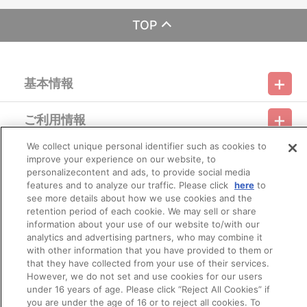
ざいます。
TOP
【ご注意（必ずお読みください）】
■商品について
※本商品は準備数に限りがございます。準備数に達した場合、早
期にご注文の受付を終了させていただくことがございます。
基本情報
※ご要望多数の場合、お届け時期を変更し、再度受注を行うこと
がございます。
※「在庫がありません」表示後も、ご注文のキャンセルや支払い
ご利用情報
期限切れが発生した際は販売を再開させていただく場合がございま
利用規約
特定商取引法に基づく表示
プライバシーポリシー
す。あらかじめご了承ください。
※仕様等は予告なく変更となる場合がございます。
We collect unique personal identifier such as cookies to
会員メニュー
※撮影環境やご利用のモニター環境により、実物と多少異なって
improve your experience on our website, to
ご利用ガイド
サイトマップ
お問い合わせ
推奨環境
プライバシーオプション
会社概要
見える場合がございます。
personalizecontent and ads, to provide social media
※商品画像はイメージです。実際の仕様とは異なる場合がござい
features and to analyze our traffic. Please click
here
to
その他のご案内
ます。あらかじめご了承ください。
ログイン
会員規約
新規会員登録
see more details about how we use cookies and the
Do Not Sell or Share My Personal Information
※すでにご注文しているかのご確認には、「マイページ」→「ご
retention period of each cookie. We may sell or share
注文履歴」にてご確認いただけます。
information about your use of our website to/with our
公式X
バンダイナムコフィルムワークス
analytics and advertising partners, who may combine it
■ご注文・お支払いについて
with other information that you have provided to them or
※ご注文は、１注文につき１個までとなります。
that they have collected from your use of their services.
※本商品のご注文はバンダイナムコフィルムワークス公式ショッ
However, we do not set and use cookies for our users
プ『A-on STORE』が承り、発送を行います。
under 16 years of age. Please click “Reject All Cookies” if
なお、ご注文には、バンダイナムコフィルムワークス公式ショ
you are under the age of 16 or to reject all cookies. To
ップ『A-on STORE』の会員登録（無料）が必要となります。