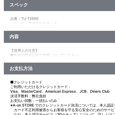
スペック
品番：TU-13990
ジャンル：アクリルスタンド
素材：アクリル
サイズ：本体：約 高さ150mm～57mm×幅106mm～36mm程
内容
台座：約 直径50mm程
※キャラクターによって異なります
生産エリア：日本
【使用上の注意】
●本来の用途以外で使用しないでください。
●思わぬ事故のおそれがありますので、乳幼児または小さなお子
●ケガや破損の原因になることがありますので、重いものをぶら
お支払方法
●高温多湿、直射日光を避け、お子様の手の届かないところに保
●商品の特性上、とがった部分があります。取り扱いには十分ご
●汚れた場合は、水や薄めた中性洗剤を含ませ固く絞った布でや
■クレジットカード
●ベンジンやシンナー、アルコール系溶剤などを使用しますと、
ご利用いただけるクレジットカード：
Visa、MasterCard、American Express、JCB、Diners Club
決済手数料：弊社負担
お支払い回数：一括払いのみ
※A-on STORE でのクレジットカード決済については、本人認
カード不正利用被害からお客様を守る安心安全のためのサービ
なお、本人認証サービス（3Dセキュア）について、詳しくは