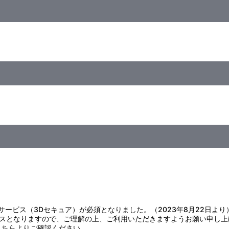
様には絶対に与えないでください。
下げたり、無理に引っ張ったりしないでください。
管してください。
注意ください。
さしく拭きとってください。
変色・変形・破損の原因になりますのでお避けください。
証サービス（3Dセキュア）が必須となりました。（2023年8月22日より
スとなりますので、ご理解の上、ご利用いただきますようお願い申し上
こちら
よりご確認ください。