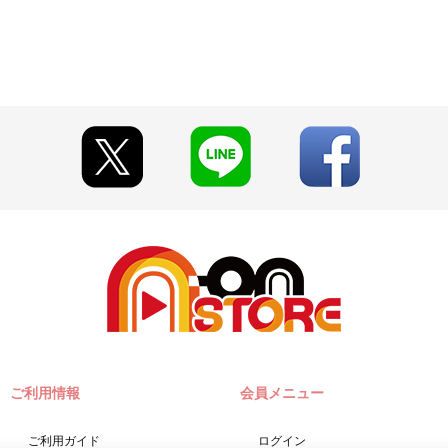
YOTO、SENDAI、KOSHIGAYA)
ございます。
早期にご注文の受付を終了させていただくことがございます。
とがございます。
い期限切れが発生した際は販売を再開させていただく場合がございます
て見える場合がございます。
います。あらかじめご了承ください。
ご注文履歴」にてご確認いただけます。
A-on STORE』が承り、発送を行います。
『A-on STORE』の会員登録（無料）が必要となります。
・原案×サンライズブランド作品フェア ～私たちは、明日につながって
」「Pay-easy（ペイジー）」「WEB・スマホ決済」のみとなります。
w.co.jp]のドメイン指定受信の設定をお願いいたします。
」に入る場合や届かない場合がございます。)
ご利用情報
会員メニュー
締切日）翌日に決済処理を実施いたします。
に決済をさせていただく場合がございます。あらかじめご了承くださ
選択時は、ご注文日翌日までにメールにてお支払い方法をご案内させてい
ご利用ガイド
ログイン