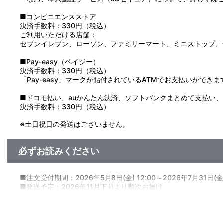
■コンビニエンスストア
決済手数料：330円（税込）
ご利用いただける店舗：
セブンイレブン、ローソン、ファミリーマート、ミニストップ、
■Pay-easy（ペイジー）
決済手数料：330円（税込）
「Pay-easy」マークが貼付されているATMでお支払いができま
■ドコモ払い、auかんたん決済、ソフトバンクまとめて支払い、Pay
決済手数料：330円（税込）
※土日祝日の発送はございません。
必ずお読みください
■注文受付期間：2026年5月8日(金) 12:00～2026年7月31日(金)
■発送予定：2026年11月下旬より順次お届け
【商品の取り扱い】
・A-on STORE
・サンライズストア