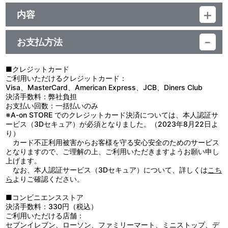
品番：TU-12392
ジャンル：その他
内容
素材：紙、鉄
【使用上の注意】
サイズ：ページサイズ：A5（約 W210mm×H148mm）31日分
●本来の用途以外で使用しないでください。
折りたたみ時：約 W210mm×H217mm
お支払方法
●小さなお子様の手の届くところに置かないでください。
使用時：約 W210mm×H175mm×奥行82㎜
●火気や高温のものに近づけないでください。
生産国：日本
●高温多湿、直射日光の当たる場所での保管はお避けください。
■クレジットカード
●商品に記載の取扱方法をよく読み、正しくご使用ください。
ご利用いただけるクレジットカード：
Visa、MasterCard、American Express、JCB、Diners Club
決済手数料：弊社負担
お支払い回数：一括払いのみ
※A-on STORE でのクレジットカード決済については、本人認証サ
ービス（3Dセキュア）が必須となりました。（2023年8月22日よ
り）
カード不正利用被害からお客様を守る安心安全のためのサービス
となりますので、ご理解の上、ご利用いただきますようお願い申し
上げます。
なお、本人認証サービス（3Dセキュア）について、詳しくは
こち
ら
よりご確認ください。
■コンビニエンスストア
決済手数料：330円（税込）
ご利用いただける店舗：
セブンイレブン、ローソン、ファミリーマート、ミニストップ、デ