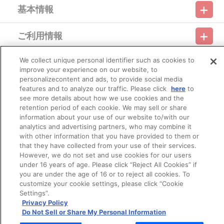
案内させていただきます。
基本情報
お支払期日までに、購入・決済手続きが行われなかった場合
は、キャンセル扱いとして手続きを致します。
いかなる理由でも、決済期間の延長は対応出来かねます。
ご利用情報
なお、2026年2月21日（土）以降につきましては、ご注文日
利用規約
特定商取引法に基づく表示
プライバシーポリシー
翌日以降は、以下の手順でもご確認いただけます。
（１）A-on STOREにアクセスし、ログインします。
We collect unique personal identifier such as cookies to
会員メニュー
（２）「マイページ」の「ご注文履歴」を開きます。
ご利用ガイド
サイトマップ
お問い合わせ
推奨環境
improve your experience on our website, to
プライバシーオプション
会社概要
（３）対象のご注文番号をクリック。
personalizecontent and ads, to provide social media
（４）「配送情報」内「決済方法」の「お支払い手続きはこ
その他のご案内
features and to analyze our traffic. Please click
here
to
ちら」から確認します。
ログイン
会員規約
新規会員登録
Do Not Sell or Share My Personal Information
see more details about how we use cookies and the
※決済方法「WEB・スマホ決済」を選択時は、即時決済処理を
retention period of each cookie. We may sell or share
実施いたします。
公式X
バンダイナムコフィルムワークス
注文受付後の決済方法変更はできませんので、あらかじめご
information about your use of our website to/with our
了承ください。
analytics and advertising partners, who may combine it
※お客様都合による決済後のキャンセルは出来かねます。
with other information that you have provided to them or
※以下のご注文は、キャンセルさせていただく場合がございま
that they have collected from your use of their services.
す。
However, we do not set and use cookies for our users
（１）転売、再販売または営利目的の恐れがある注文と判
under 16 years of age. Please click “Reject All Cookies” if
断した場合
you are under the age of 16 or to reject all cookies. To
（２）購入上限のある商品を個人またはグループが繰り返
customize your cookie settings, please click “Cookie
し注文した場合
© Bandai Namco Filmworks Inc. All Rights Reserved.
Settings”.
（３）過去に複数の購入履歴がある個人またはグループが
Privacy Policy
注文した場合
Do Not Sell or Share My Personal Information
（４）商品の送付先が物流倉庫、転送センターなどの場合