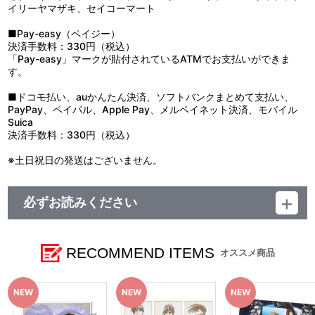
イリーヤマザキ、セイコーマート
■Pay-easy（ペイジー）
決済手数料：330円（税込）
「Pay-easy」マークが貼付されているATMでお支払いができま
す。
■ドコモ払い、auかんたん決済、ソフトバンクまとめて支払い、
PayPay、ペイパル、Apple Pay、メルペイネット決済、モバイル
Suica
決済手数料：330円（税込）
※土日祝日の発送はございません。
必ずお読みください
＜Dolby Cinema(R)版『新機動戦記ガンダムW Endless Waltz 特別
篇』劇場グッズ（在庫販売）＞
RECOMMEND ITEMS
オススメ商品
【ご注意（必ずお読みください）】
■商品について
※本商品は、2025年9月5日より「Dolby Cinema(R)版『新機
動戦記ガンダムW Endless Waltz 特別篇』」上映劇場にて販売、
また、2025年9月19日より「A-on STORE」「プレミアムバ