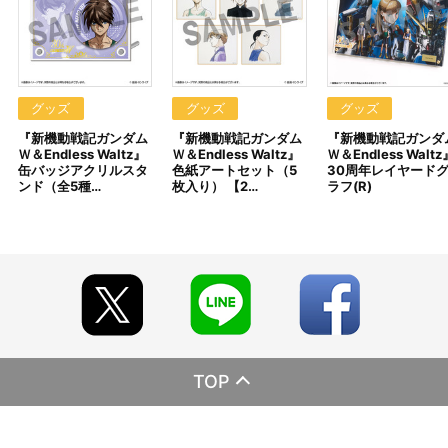
ンダイ」で販売された商品と同じ商品となります。
※今後、イベント・催事会場、一般店舗、海外等で販売する場
合があります。
※本商品は準備数に限りがございます。準備数に達した場合、
早期にご注文の受付を終了させていただくことがございます。
※撮影環境やご利用のモニター環境により、実物と多少異なっ
グッズ
グッズ
グッズ
て見える場合がございます。
『新機動戦記ガンダム
『新機動戦記ガンダム
『新機動戦記ガンダ
※商品画像はイメージです。実際の商品仕様が異なる場合がご
Ｗ＆Endless Waltz』
Ｗ＆Endless Waltz』
Ｗ＆Endless Waltz
ざいます。あらかじめご了承ください。
缶バッジアクリルスタ
色紙アートセット（5
30周年レイヤード
ンド（全5種…
枚入り） 【2…
ラフ(R)
■ご注文・お支払いについて
※すでにご注文しているかのご確認には、「マイページ」
→「ご注文履歴」にてご確認いただけます。
※A-on STOREでの決済方法は「カード決済」、「コンビニ決
済」、「Pay-easy（ペイジー）」、「WEB・スマホ決済」のみと
なります。
※メール受信設定を行っているお客様につきましては、必ず
[@bnfw.co.jp]のドメイン指定受信の設定をお願いいたします。
(受信許可の設定を行わないとメールが「迷惑メールフォル
ダ」に入る場合や届かない場合がございます。)
※決済方法「カード決済」を選択時は、2026年3月2日（月）
TOP
以降に決済処理を実施いたします。
※決済方法「コンビニ決済」、「Pay-easy（ペイジー）」を選
択時は、2026年2月21日（土）以降にメールにてお支払い方法をご