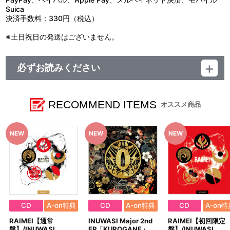
Suica
決済手数料：330円（税込）
※土日祝日の発送はございません。
必ずお読みください
レーベル UNIERA
発売元 (株)バンダイナムコミュージックライブ
販売元 (株)バンダイナムコフィルムワークス
RECOMMEND ITEMS
オススメ商品
CD
A-on特典
CD
A-on特典
CD
A-on特
RAIMEI【通常
INUWASI Major 2nd
RAIMEI【初回限定
盤】/INUWASI
EP「KUROGANE」
盤】/INUWASI