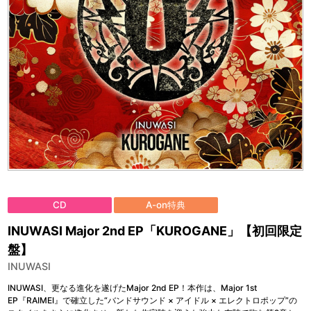
CD
A-on特典
INUWASI Major 2nd EP「KUROGANE」【初回限定
盤】
INUWASI
INUWASI、更なる進化を遂げたMajor 2nd EP！本作は、Major 1st
EP『RAIMEI』で確立した“バンドサウンド × アイドル × エレクトロポップ”の