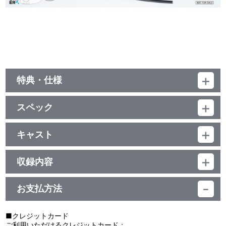
特典・仕様
映像特典収録
スペック
ランダムトレーディングカード付
品番：LAUE-35002
ジャンル：邦楽ポップス
キャスト
アルバム
他、仕様
INUWASI
CD+Blu-ray／18分
収録内容
デジパック
お支払方法
視聴する
■クレジットカード
ご利用いただけるクレジットカード：