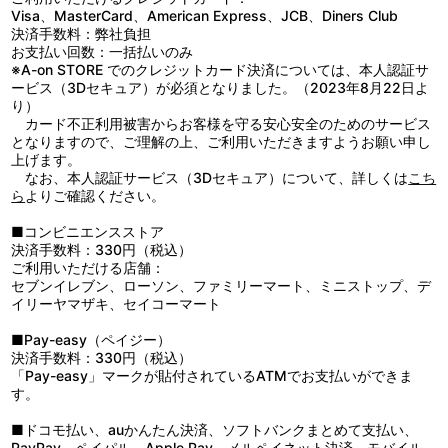
Visa、MasterCard、American Express、JCB、Diners Club
決済手数料：弊社負担
お支払い回数：一括払いのみ
※A-on STORE でのクレジットカード決済については、本人認証サ
ービス（3Dセキュア）が必須となりました。（2023年8月22日よ
り）
カード不正利用被害からお客様を守る安心安全のためのサービス
となりますので、ご理解の上、ご利用いただきますようお願い申し
上げます。
なお、本人認証サービス（3Dセキュア）について、詳しくは
こち
ら
よりご確認ください。
■コンビニエンスストア
決済手数料：330円（税込）
ご利用いただける店舗：
セブンイレブン、ローソン、ファミリーマート、ミニストップ、デ
イリーヤマザキ、セイコーマート
■Pay-easy（ペイジー）
決済手数料：330円（税込）
「Pay-easy」マークが貼付されているATMでお支払いができま
す。
■ドコモ払い、auかんたん決済、ソフトバンクまとめて支払い、
PayPay、ペイパル、Apple Pay、メルペイネット決済、モバイル