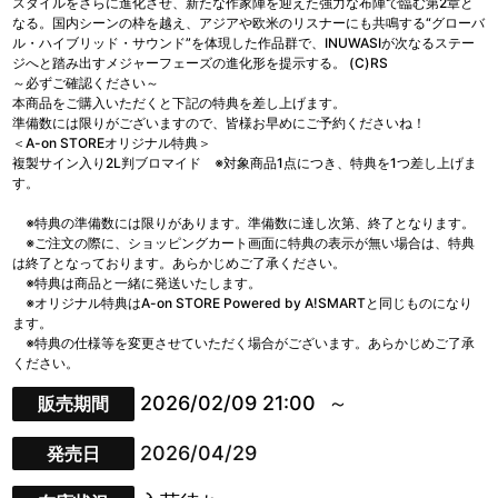
スタイルをさらに進化させ、新たな作家陣を迎えた強力な布陣で臨む第2章と
なる。国内シーンの枠を越え、アジアや欧米のリスナーにも共鳴する“グローバ
ル・ハイブリッド・サウンド”を体現した作品群で、INUWASIが次なるステー
ジへと踏み出すメジャーフェーズの進化形を提示する。 (C)RS
～必ずご確認ください～
本商品をご購入いただくと下記の特典を差し上げます。
準備数には限りがございますので、皆様お早めにご予約くださいね！
＜A-on STOREオリジナル特典＞
複製サイン入り2L判ブロマイド ※対象商品1点につき、特典を1つ差し上げま
す。
※特典の準備数には限りがあります。準備数に達し次第、終了となります。
※ご注文の際に、ショッピングカート画面に特典の表示が無い場合は、特典
は終了となっております。あらかじめご了承ください。
※特典は商品と一緒に発送いたします。
※オリジナル特典はA-on STORE Powered by A!SMARTと同じものになり
ます。
※特典の仕様等を変更させていただく場合がございます。あらかじめご了承
ください。
2026/02/09 21:00
販売期間
2026/04/29
発売日