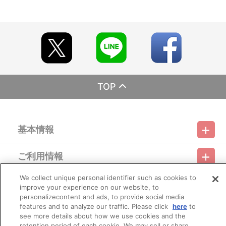
FUSiON!!!!" グッズ 在庫販売＞
【ご注意（必ずお読みください）】
■受付期間：2026年2月17日（火）正午12:00～
※アクセス集中により、一時的にサイト内購入ページに繋がりに
くくなる場合がございます。
■お届け予定：2026年3月中旬以降順次発送
TOP
※注文の状況によってはお届けが前後する場合がございます。予
めご了承ください。
※同日にご注文いただいた場合でも、出荷作業の関係上、必ずし
も同日にお届けとならない場合がございます。
基本情報
また、購入順や地域順でのお届けではございません。
※お届けにつきましてのお問合せにはお答えできかねます。
ご利用情報
■商品について
利用規約
特定商取引法に基づく表示
プライバシーポリシー
※製造工程上、やむを得ない微細な傷が発生する場合があります
が、交換・返品はできかねます。予めご了承ください。
We collect unique personal identifier such as cookies to
会員メニュー
※1度のお会計でカートに入れられる商品は60種類までとなりま
ご利用ガイド
サイトマップ
お問い合わせ
推奨環境
improve your experience on our website, to
プライバシーオプション
会社概要
す。それ以上のお買い物の際は、決済後に新たにご注文をお願いい
personalizecontent and ads, to provide social media
たします。
features and to analyze our traffic. Please click
here
to
その他のご案内
※受付期間内であっても予定数に達した場合、販売を終了する場
ログイン
会員規約
新規会員登録
see more details about how we use cookies and the
Do Not Sell or Share My Personal Information
合がございます。
retention period of each cookie. We may sell or share