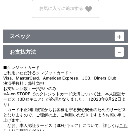
お気に入りに追加する
スペック
品番：LAMD-82743
素 材：綿100％
お支払方法
サイズ：約 身丈73cm×身幅55cm×肩幅50cm×袖丈22cm
生産国：中国
■クレジットカード
ご利用いただけるクレジットカード：
【使用上の注意】
Visa、MasterCard、American Express、JCB、Diners Club
●本来の用途以外で使用しないでください。
決済手数料：弊社負担
●濡れたり湿った状態での使用や摩擦により、色落ちや色移りのお
お支払い回数：一括払いのみ
それがありますので、ご注意ください。
※A-on STORE でのクレジットカード決済については、本人認証サ
●洗濯により多少の色落ちがあります。濃色は白色や淡色のものと
ービス（3Dセキュア）が必須となりました。（2023年8月22日よ
分けて洗ってください。
り）
●濡れたまま放置すると、色落ち・色移りなどの原因になります。
カード不正利用被害からお客様を守る安心安全のためのサービス
洗濯後は形を整えて、速やかに陰干ししてください。
となりますので、ご理解の上、ご利用いただきますようお願い申し
●洗濯の際は蛍光増白剤が入っていない洗剤を使用してください。
上げます。
●漂白剤の使用はお避けください。
なお、本人認証サービス（3Dセキュア）について、詳しくは
こち
●プリント部分はもみ洗いを避け、アイロンは当てないでくださ
ら
よりご確認ください。