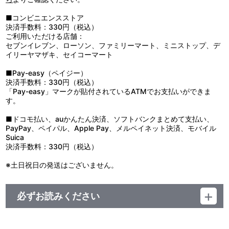
い。
●直射日光及び紫外線が長期間あたる場所での保管は変色や劣化の
■コンビニエンスストア
原因になりますのでお避けください。
決済手数料：330円（税込）
●乾燥機の使用はお避けください。
ご利用いただける店舗：
セブンイレブン、ローソン、ファミリーマート、ミニストップ、デ
イリーヤマザキ、セイコーマート
■Pay-easy（ペイジー）
決済手数料：330円（税込）
「Pay-easy」マークが貼付されているATMでお支払いができま
す。
■ドコモ払い、auかんたん決済、ソフトバンクまとめて支払い、
PayPay、ペイパル、Apple Pay、メルペイネット決済、モバイル
Suica
決済手数料：330円（税込）
※土日祝日の発送はございません。
必ずお読みください
＜アイドリッシュセブン 10th Anniversary Event "A10TiON
PLEASE!!!!"／アイドリッシュセブン VISIBLIVE "HiGH TENSiON