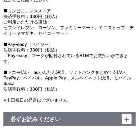
ださい。
●小さい部品があります。ちっ息などのおそれがありますので、口
■コンビニエンスストア
の中には絶対に入れないでください。
決済手数料：330円（税込）
●ゴムを強く引っ張りますと破損の原因になりますのでお避けくだ
ご利用いただける店舗：
さい。
セブンイレブン、ローソン、ファミリーマート、ミニストップ、デ
●腕や指に強く巻き付けるようなことはしないでください。
イリーヤマザキ、セイコーマート
●ケガや変形の原因になることがありますので、重いものをぶら下
げたり、無理に引っ張ったりしないでください。
■Pay-easy（ペイジー）
●高温多湿、直射日光を避け、お子様の手の届かないところに保管
決済手数料：330円（税込）
してください。
「Pay-easy」マークが貼付されているATMでお支払いができま
●商品の特性上、とがった部分があります。取り扱いには十分ご注
す。
意ください。
●汚れた場合は、水や薄めた中性洗剤を含ませ固く絞った布でやさ
■ドコモ払い、auかんたん決済、ソフトバンクまとめて支払い、
しく拭きとってください。
PayPay、ペイパル、Apple Pay、メルペイネット決済、モバイル
●ベンジンやシンナー、アルコール系溶剤などを使用しますと、変
Suica
色?変形・破損の原因になりますのでお避けください。
決済手数料：330円（税込）
●破損した状態で使用しないでください。
●本製品の性質上、使用頻度や年月の経過に伴い、ゴムの劣化・摩
※土日祝日の発送はございません。
耗劣化・色落ち・変退色が進みます。
必ずお読みください
＜アイドリッシュセブン 10th Anniversary Event "A10TiON
PLEASE!!!!"／アイドリッシュセブン VISIBLIVE "HiGH TENSiON