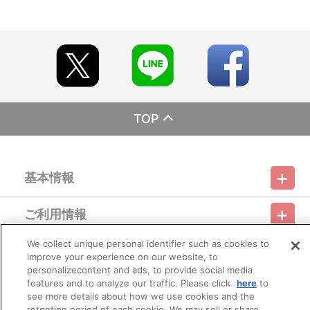
FUSiON!!!!" グッズ 在庫販売＞
【ご注意（必ずお読みください）】
■受付期間：2026年2月17日（火）正午12:00～
※アクセス集中により、一時的にサイト内購入ページに繋がりに
くくなる場合がございます。
■お届け予定：2026年3月中旬以降順次発送
TOP
※注文の状況によってはお届けが前後する場合がございます。予
めご了承ください。
※同日にご注文いただいた場合でも、出荷作業の関係上、必ずし
も同日にお届けとならない場合がございます。
基本情報
また、購入順や地域順でのお届けではございません。
※お届けにつきましてのお問合せにはお答えできかねます。
ご利用情報
■商品について
利用規約
特定商取引法に基づく表示
プライバシーポリシー
※製造工程上、やむを得ない微細な傷が発生する場合があります
が、交換・返品はできかねます。予めご了承ください。
We collect unique personal identifier such as cookies to
会員メニュー
※1度のお会計でカートに入れられる商品は60種類までとなりま
ご利用ガイド
サイトマップ
お問い合わせ
推奨環境
improve your experience on our website, to
プライバシーオプション
会社概要
す。それ以上のお買い物の際は、決済後に新たにご注文をお願いい
personalizecontent and ads, to provide social media
たします。
features and to analyze our traffic. Please click
here
to
その他のご案内
※受付期間内であっても予定数に達した場合、販売を終了する場
ログイン
会員規約
新規会員登録
see more details about how we use cookies and the
Do Not Sell or Share My Personal Information
合がございます。
retention period of each cookie. We may sell or share