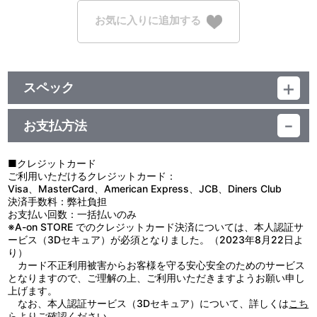
お気に入りに追加する
スペック
品番：LAMD-82751
素 材：チャームアクセサリー：亜鉛合金、ポリエステル
お支払方法
ストラップ：ポリエステル
サイズ：チャーム：約 縦56mm×横25mm
ストラップ：約 幅25mm×全長320mm
■クレジットカード
生産国：中国
ご利用いただけるクレジットカード：
Visa、MasterCard、American Express、JCB、Diners Club
決済手数料：弊社負担
【使用上の注意】
お支払い回数：一括払いのみ
※本製品は別売りのペンライトに装着してご使用いただけます。
※A-on STORE でのクレジットカード決済については、本人認証サ
ービス（3Dセキュア）が必須となりました。（2023年8月22日よ
●生地の裁断箇所によって商品一点ごとにパターン(柄)の位置が異
り）
なっている場合がございますが、不良品には該当いたしません。こ
カード不正利用被害からお客様を守る安心安全のためのサービス
ちらの理由による交換・返品はできかねますので、あらかじめご了
となりますので、ご理解の上、ご利用いただきますようお願い申し
承ください。
上げます。
●本来の用途以外で使用しないでください。思わぬ事故のおそれが
なお、本人認証サービス（3Dセキュア）について、詳しくは
こち
ありますので、乳幼児または小さなお子様には絶対に与えないでく
ら
よりご確認ください。