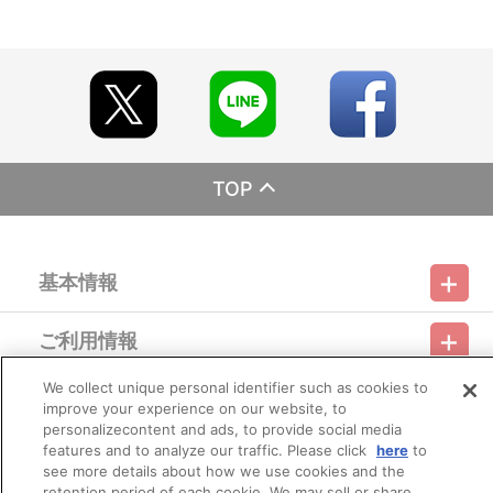
FUSiON!!!!" グッズ 在庫販売＞
【ご注意（必ずお読みください）】
■受付期間：2026年2月17日（火）正午12:00～
※アクセス集中により、一時的にサイト内購入ページに繋がりに
くくなる場合がございます。
■お届け予定：2026年3月中旬以降順次発送
TOP
※注文の状況によってはお届けが前後する場合がございます。予
めご了承ください。
※同日にご注文いただいた場合でも、出荷作業の関係上、必ずし
も同日にお届けとならない場合がございます。
基本情報
また、購入順や地域順でのお届けではございません。
※お届けにつきましてのお問合せにはお答えできかねます。
ご利用情報
■商品について
利用規約
特定商取引法に基づく表示
プライバシーポリシー
※製造工程上、やむを得ない微細な傷が発生する場合があります
が、交換・返品はできかねます。予めご了承ください。
We collect unique personal identifier such as cookies to
会員メニュー
※1度のお会計でカートに入れられる商品は60種類までとなりま
ご利用ガイド
サイトマップ
お問い合わせ
推奨環境
improve your experience on our website, to
プライバシーオプション
会社概要
す。それ以上のお買い物の際は、決済後に新たにご注文をお願いい
personalizecontent and ads, to provide social media
たします。
features and to analyze our traffic. Please click
here
to
その他のご案内
※受付期間内であっても予定数に達した場合、販売を終了する場
ログイン
会員規約
新規会員登録
see more details about how we use cookies and the
Do Not Sell or Share My Personal Information
合がございます。
retention period of each cookie. We may sell or share