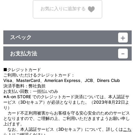
お気に入りに追加する
スペック
品番：LAMD-82755
素 材：チャームアクセサリー：亜鉛合金、ポリエステル
お支払方法
ストラップ：ポリエステル
サイズ：チャーム：約 縦56mm×横25mm
ストラップ：約 幅25mm×全長320mm
■クレジットカード
生産国：中国
ご利用いただけるクレジットカード：
Visa、MasterCard、American Express、JCB、Diners Club
決済手数料：弊社負担
【使用上の注意】
お支払い回数：一括払いのみ
※本製品は別売りのペンライトに装着してご使用いただけます。
※A-on STORE でのクレジットカード決済については、本人認証サ
ービス（3Dセキュア）が必須となりました。（2023年8月22日よ
●生地の裁断箇所によって商品一点ごとにパターン(柄)の位置が異
り）
なっている場合がございますが、不良品には該当いたしません。こ
カード不正利用被害からお客様を守る安心安全のためのサービス
ちらの理由による交換・返品はできかねますので、あらかじめご了
となりますので、ご理解の上、ご利用いただきますようお願い申し
承ください。
上げます。
●本来の用途以外で使用しないでください。思わぬ事故のおそれが
なお、本人認証サービス（3Dセキュア）について、詳しくは
こち
ありますので、乳幼児または小さなお子様には絶対に与えないでく
ら
よりご確認ください。