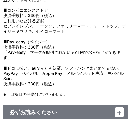
ださい。
●小さい部品があります。ちっ息などのおそれがありますので、口
■コンビニエンスストア
の中には絶対に入れないでください。
決済手数料：330円（税込）
●ゴムを強く引っ張りますと破損の原因になりますのでお避けくだ
ご利用いただける店舗：
さい。
セブンイレブン、ローソン、ファミリーマート、ミニストップ、デ
●腕や指に強く巻き付けるようなことはしないでください。
イリーヤマザキ、セイコーマート
●ケガや変形の原因になることがありますので、重いものをぶら下
げたり、無理に引っ張ったりしないでください。
■Pay-easy（ペイジー）
●高温多湿、直射日光を避け、お子様の手の届かないところに保管
決済手数料：330円（税込）
してください。
「Pay-easy」マークが貼付されているATMでお支払いができま
●商品の特性上、とがった部分があります。取り扱いには十分ご注
す。
意ください。
●汚れた場合は、水や薄めた中性洗剤を含ませ固く絞った布でやさ
■ドコモ払い、auかんたん決済、ソフトバンクまとめて支払い、
しく拭きとってください。
PayPay、ペイパル、Apple Pay、メルペイネット決済、モバイル
●ベンジンやシンナー、アルコール系溶剤などを使用しますと、変
Suica
色?変形・破損の原因になりますのでお避けください。
決済手数料：330円（税込）
●破損した状態で使用しないでください。
●本製品の性質上、使用頻度や年月の経過に伴い、ゴムの劣化・摩
※土日祝日の発送はございません。
耗劣化・色落ち・変退色が進みます。
必ずお読みください
＜アイドリッシュセブン 10th Anniversary Event "A10TiON
PLEASE!!!!"／アイドリッシュセブン VISIBLIVE "HiGH TENSiON