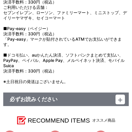
決済手数料：330円（税込）
ご利用いただける店舗：
セブンイレブン、ローソン、ファミリーマート、ミニストップ、デ
イリーヤマザキ、セイコーマート
■Pay-easy（ペイジー）
決済手数料：330円（税込）
「Pay-easy」マークが貼付されているATMでお支払いができま
す。
■ドコモ払い、auかんたん決済、ソフトバンクまとめて支払い、
PayPay、ペイパル、Apple Pay、メルペイネット決済、モバイル
Suica
決済手数料：330円（税込）
※土日祝日の発送はございません。
必ずお読みください
■お届け予定：2026年2月中旬以降順次発送
【ご注意（必ずお読みください）】
RECOMMEND ITEMS
オススメ商品
■商品について
※本商品は、2026年1月30日(金)より『ガールズ＆パンツァー も