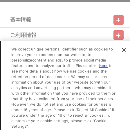
す。
※メール受信設定を行っているお客様につきましては、必ず
[@bnfw.co.jp]のドメイン指定受信の設定をお願いいたします。
基本情報
(受信許可の設定を行わないとメールが「迷惑メールフォルダ」
に入る場合や届かない場合がございます。)
※決済方法「カード決済」を選択時は、ご注文日翌日に決済処理
ご利用情報
を実施いたします。
利用規約
特定商取引法に基づく表示
プライバシーポリシー
※決済方法「コンビニ決済」「Pay-easy（ペイジー）」を選択時
は、ご注文日翌日までにメールにてお支払い方法をご案内させてい
We collect unique personal identifier such as cookies to
会員メニュー
ただきます。
ご利用ガイド
サイトマップ
お問い合わせ
推奨環境
improve your experience on our website, to
プライバシーオプション
会社概要
メールにてご案内させていただきましたお支払期日までに購
personalizecontent and ads, to provide social media
入・決済手続きが行われなかった場合は、キャンセル扱いとして手
その他のご案内
features and to analyze our traffic. Please click
here
to
続きをいたします。
ログイン
会員規約
新規会員登録
Do Not Sell or Share My Personal Information
see more details about how we use cookies and the
いかなる理由でも、決済期間の延長は対応できかねます。
retention period of each cookie. We may sell or share
なお、ご注文日翌日以降は、以下の手順でもご確認いただけま
公式X
バンダイナムコフィルムワークス
す。
information about your use of our website to/with our
（１）A-on STOREにアクセスし、ログインします。
analytics and advertising partners, who may combine it
（２）「マイページ」の「ご注文履歴」を開きます。
with other information that you have provided to them or
（３）対象のご注文番号をクリック。
that they have collected from your use of their services.
（４）「配送情報」内「決済方法」の「お支払い手続きはこ
However, we do not set and use cookies for our users
ちら」から確認します。
under 16 years of age. Please click “Reject All Cookies” if
※決済方法「WEB・スマホ決済」を選択時は、即時決済処理を実
you are under the age of 16 or to reject all cookies. To
施いたします。
customize your cookie settings, please click “Cookie
注文受付後の決済方法変更はできませんので、あらかじめご了
© Bandai Namco Filmworks Inc. All Rights Reserved.
Settings”.
承ください。