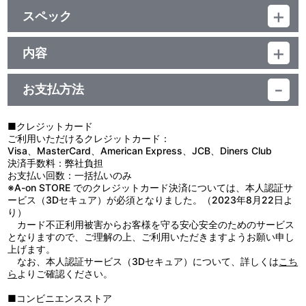
スペック
品番：TU-13240,TU-13241,TU-13242
素材：綿100％
内容
サイズ：
【使用上の注意】
Mサイズ：約 身丈69cm×身幅52cm×肩幅46cm×袖丈20cm
●本来の用途以外で使用しないでください。
Lサイズ：約 身丈73cm×身幅55cm×肩幅50cm×袖丈22cm
お支払方法
●濡れたり湿った状態での使用や摩擦により、色落ちや色移りのお
XLサイズ：約 身丈77cm×身幅58cm×肩幅54cm×袖丈24cm
それがありますので、ご注意ください。
生産国：中国
●洗濯により多少の色落ちがあります。濃色は白色や淡色のものと
■クレジットカード
分けて洗ってください。
ご利用いただけるクレジットカード：
●濡れたまま放置すると、色落ち・色移りなどの原因になります。
Visa、MasterCard、American Express、JCB、Diners Club
洗濯後は形を整えて、速やかに陰干ししてください。
決済手数料：弊社負担
●洗濯の際は蛍光増白剤が入っていない洗剤を使用してください。
お支払い回数：一括払いのみ
●漂白剤の使用はお避けください。
※A-on STORE でのクレジットカード決済については、本人認証サ
●プリント部分はもみ洗いを避け、アイロンは当てないでくださ
ービス（3Dセキュア）が必須となりました。（2023年8月22日よ
い。
り）
●直射日光及び紫外線が長期間あたる場所での保管は変色や劣化の
カード不正利用被害からお客様を守る安心安全のためのサービス
原因になりますのでお避けください。化する場合がございます。
となりますので、ご理解の上、ご利用いただきますようお願い申し
上げます。
なお、本人認証サービス（3Dセキュア）について、詳しくは
こち
ら
よりご確認ください。
■コンビニエンスストア