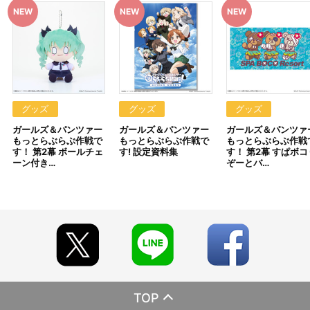
っとらぶらぶ作戦です！』第2幕上映劇場にて販売される商品と同
じ商品となります。
※今後、その他店舗やイベント会場、海外等で販売する場合がご
ざいます。詳細は公式サイト等でご案内いたします。
※本商品は準備数に限りがございます。準備数に達した場合、早
期にご注文の受付を終了させていただくことがございます。
※「在庫がありません」表示後も、ご注文のキャンセルや支払い
期限切れが発生した際は販売を再開させていただく場合がございま
す。あらかじめご了承ください。
グッズ
グッズ
グッズ
※仕様等は予告なく変更となる場合がございます。
ガールズ＆パンツァー
ガールズ＆パンツァー
ガールズ＆パンツァ
※撮影環境やご利用のモニター環境により、実物と多少異なって
もっとらぶらぶ作戦で
もっとらぶらぶ作戦で
もっとらぶらぶ作戦
見える場合がございます。
す！ 第2幕 ボールチェ
す! 設定資料集
す！ 第2幕 すぱボコ
※商品画像はイメージです。実際の仕様とは異なる場合がござい
ーン付き…
ぞーとバ…
ます。あらかじめご了承ください。
※すでにご注文しているかのご確認には、「マイページ」→「ご
注文履歴」にてご確認いただけます。
■ご注文・お支払いについて
※ご注文は、１注文につき各5個までとなります。
※本商品のご注文はバンダイナムコフィルムワークス公式ショッ
プ『A-on STORE』が承り、発送を行います。
なお、ご注文には、バンダイナムコフィルムワークス公式ショ
ップ『A-on STORE』の会員登録（無料）が必要となります。
※A-on STOREでの決済方法は「カード決済」「コンビニ決済」
TOP
「Pay-easy（ペイジー）」「WEB・スマホ決済」のみとなりま