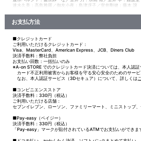
第34話「天使のように美しく」／第35話「激突！フォーカス合
速水久美：高島雅羅／御友小夜：島津冴子／室井剛健：藤本 譲
第37話「ざんげ！マリア様」／第38話「疑惑のおじいさん」／
第40話「沈黙刑はウッスラパー」／第41話「時をかけるペルシ
第43話「チューリップの求婚」／第44話「小さな恋人たち」／
お支払方法
第46話「行かないで！学と力」／第47話「よみがえった妖精」
アフリカで育った11歳の女の子・速水ペルシャは、日本への帰
■クレジットカード
を救うために必要な愛のエネルギーを集めるよう頼まれるのだっ
ご利用いただけるクレジットカード：
ち前のバイタリティとお節介焼きを発揮。失敗を繰り返しながら
Visa、MasterCard、American Express、JCB、Diners Club
決済手数料：弊社負担
お支払い回数：一括払いのみ
※A-on STORE でのクレジットカード決済については、本人認
カード不正利用被害からお客様を守る安心安全のためのサービ
なお、本人認証サービス（3Dセキュア）について、詳しくは
■コンビニエンスストア
決済手数料：330円（税込）
ご利用いただける店舗：
セブンイレブン、ローソン、ファミリーマート、ミニストップ、
■Pay-easy（ペイジー）
決済手数料：330円（税込）
「Pay-easy」マークが貼付されているATMでお支払いができま
■ドコモ払い、auかんたん決済、ソフトバンクまとめて支払い、Pay