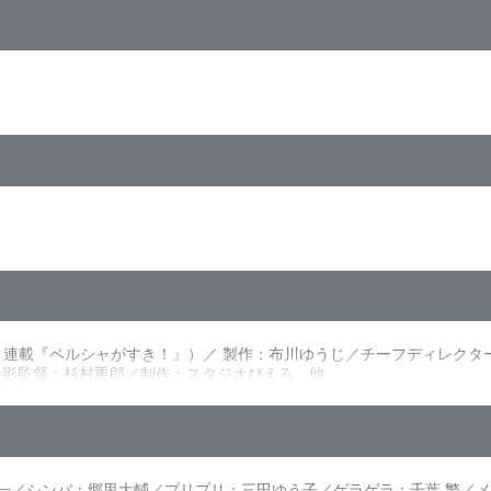
p High Definition>
枚／4:3<1080p High Definition>／カラー／確1189分／1巻
う子、千葉 繁
島 裕、難波圭一
3話「ようこそ脱走犯」
島 裕、島津冴子
6話「真珠貝のロマンス」
島 裕、島津冴子
／第9話「初恋猫ニャンニャン」
田ゆう子、千葉 繁
12話「六ッ子ちゃん大行進」
島 裕、難波圭一
連載『ペルシャがすき！』）／ 製作：布川ゆうじ／チーフディレクター
／第15話「対決！モトクロス」
な、水島 裕、難波圭一
撮影監督：杉村重郎／制作：スタジオぴえろ 他
／第18話「ケンカはやめて！」
：柚木美祐／作曲：家原正嗣／編曲：山中紀昌／歌：太田貴子／絵コンテ
／第21話「凍りついた学と力」
／第24話「あみかけのセーター」
／第27話「変身！また変身!!」
／第30話「ふしぎの森の白雪姫」
OX＆インナージャケット
第33話「スクープ！結婚宣言」
圭一／シンバ：郷里大輔／プリプリ：三田ゆう子／ゲラゲラ：千葉 繁／