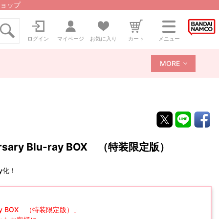
ョップ
ログイン
マイページ
お気に入り
カート
メニュー
MORE
sary Blu-ray BOX （特装限定版）
y化！
-ray BOX （特装限定版）」