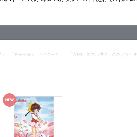
済」、「Pay-easy（ペイジー）」、「WEB・スマホ決済」のみとなり
w.co.jp]のドメイン指定受信の設定をお願いいたします。
」に入る場合や届かない場合がございます。)
済処理を実施いたします。
了承ください。
を選択時は、発売月の初旬以降、メールにてお支払い方法をご案内させて
願いいたします。
・決済手続きが行われなかった場合は、キャンセル扱いとして手続き
。
ちら」から確認します。
実施いたします。注文受付後の決済方法変更はできませんので、あらか