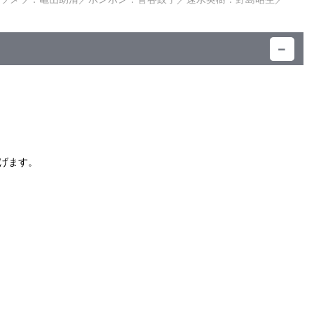
。そこでペルシャは、妖精から魔法のバトンを託され、妖精の国
なったペルシャは、人々から愛のエネルギーを導き出すべく、持
）
げます。