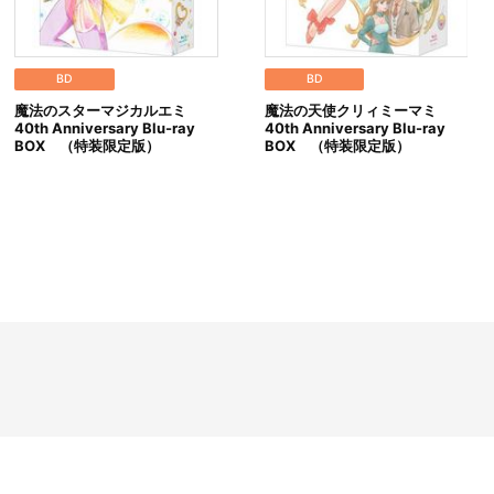
※以下のご注文は、キャンセルさせていただく場合がございま
（１）転売、再販売または営利目的の恐れがある注文と判断
（２）購入上限のある商品を個人またはグループが繰り返し
（３）過去に複数の購入履歴がある個人またはグループが注
BD
BD
（４）商品の送付先が物流倉庫、転送センターなどの場合
魔法のスターマジカルエミ
魔法の天使クリィミーマミ
（５）上記以外で不正な注文と判断した場合
40th Anniversary Blu-ray
40th Anniversary Blu-ray
BOX （特装限定版）
BOX （特装限定版）
■配送について
※本商品は、お申し込み状況、生産の都合等により、お届け日
※配送地域や決済方法、天候の状況等によって、お届け日が異
※配送地域は日本国内に限らせていただきます。また、配送会
※配送箱については、交換対象外です。
※局留め（営業所受け取りサービス等）の対応はできかねます
※商品の配送状況については、以下の手順でご確認いただけま
（１）A-on STOREにアクセスし、ログインします。
（２）「マイページ」の「ご注文履歴」を開きます。
（３）対象のご注文番号をクリック。
（４）「注文状況」内の「荷物問合番号」を確認します。
※配送前は表示されておりません。
※お届け先住所を変更したい場合、下記の方法でご変更くださ
（１）A-on STOREにアクセスし、ログインします。
（２）「マイページ」の「ご注文履歴」を開きます。
（３）対象のご注文番号をクリック。
（４）「配送情報」の「変更する」ボタンより変更してく