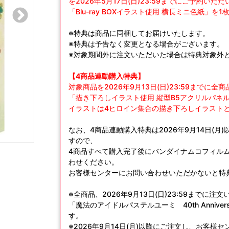
を2026年5月17日(日)23:59までにご予約いた
「Blu-ray BOXイラスト使用 横長ミニ色紙」を
※特典は商品に同梱してお届けいたします。
※特典は予告なく変更となる場合がございます。
※対象期間外に注文いただいた場合は特典対象外
【4商品連動購入特典】
対象商品を2026年9月13日(日)23:59までに
「描き下ろしイラスト使用 縦型B5アクリルパ
イラストは4ヒロイン集合の描き下ろしイラスト
なお、4商品連動購入特典は2026年9月14日(
すので、
4商品すべて購入完了後にバンダイナムコフィルムワ
わせください。
お客様センターにお問い合わせいただかないと特
※全商品、2026年9月13日(日)23:59までに
「魔法のアイドルパステルユーミ 40th Anniver
す。
※2026年9月14日(月)以降にご注文し、お客