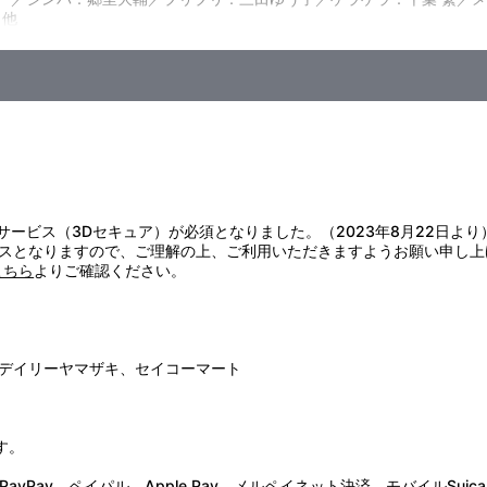
戦」／第36話「きらめく氷の上で」
 他
第39話「科学博カッパ騒動」
ャ」／第42話「星あかりの映画館」
第45話「涙は春風に乗って」
／第48話（最終話）「ペルシャが好き！」
国途中、飛行機ごと妖精の国「ラブリードリーム」に迷い込んでしまう
た。魔法によって、あらゆる職種のキャリアガールに変身できるように
も、さまざまな出会いを積み重ねていく。
証サービス（3Dセキュア）が必須となりました。（2023年8月22日より
スとなりますので、ご理解の上、ご利用いただきますようお願い申し上
こちら
よりご確認ください。
デイリーヤマザキ、セイコーマート
す。
Pay、ペイパル、Apple Pay、メルペイネット決済、モバイルSuica