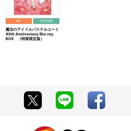
す。
した場合
注文した場合
文した場合
BD
予約特典
魔法のアイドルパステルユーミ
40th Anniversary Blu-ray
BOX （特装限定版）
が変更となる場合がございます。あらかじめご了承ください。
なりますので、あらかじめご了承ください。
社は佐川急便となります。
。
す。
い。
ださい。