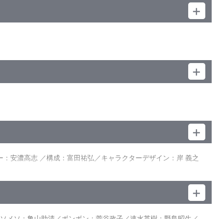
：安濃高志 ／構成：富田祐弘／キャラクターデザイン：岸 義之
・演出：西澤 晋／作画監督：時矢義則 他
メソメソ：亀山助清／ボンボン：菅谷政子／速水英樹：野島昭生／