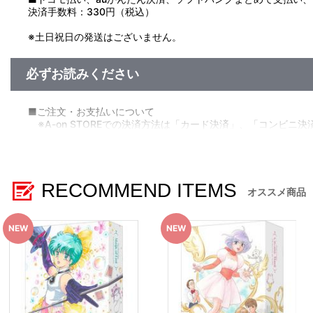
決済手数料：330円（税込）
※土日祝日の発送はございません。
必ずお読みください
■ご注文・お支払いについて
※A-on STOREでの決済方法は「カード決済」、「コンビニ決
※メール受信設定を行っているお客様につきましては、必ず[@bnf
(受信許可の設定を行わないとメールが「迷惑メールフォルダ
※決済方法「カード決済」を選択時は、発売月の初旬ごろに決
注文受付後の決済方法変更はできませんので、あらかじめご
RECOMMEND ITEMS
※決済方法「コンビニ決済」、「Pay-easy（ペイジー）」
オススメ商品
あらかじめ[@bnfw.co.jp]のドメイン指定受信の設定をお
メールにてご案内させていただきましたお支払期日までに購入
いかなる理由でも、決済期間の延長は対応できかねます。
なお、発売月上旬以降、以下の手順でもご確認いただけます
（１）A-on STOREにアクセスし、ログインします。
（２）「マイページ」の「ご注文履歴」を開きます。
（３）対象のご注文番号をクリック。
（４）「配送情報」内「決済方法」の「お支払い手続きはこ
※決済方法「WEB・スマホ決済」を選択時は、即時決済処理を
※お客様都合による決済後のキャンセルはできかねます。