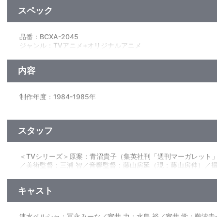
スペック
特典
●特典DISC
品番：BCXA-2045
ノンテロップOP・ED集
ジャンル：TVアニメ+オリジナルアニメ
「ＥＳＣＡＰＥ！」＜ミュージッククリップ＞
本編ディスク1132分＋特典ディスク57分
「夢世界ホッジポッジ」＜パイロットフィルム＞
本編ディスク：リニアPCM(モノラル）／AVC／BD50G×6枚／4:3<1080
「回転木馬」＜1987年制作 OVA＞
内容
特典ディスク：リニアPCM（モノラル・一部ステレオ）／AVC／BD25G×1
音声特典
制作年度：1984-1985年
●新規オーディオコメンタリー
DISC1 第1話「迷いこんだ夢の国」出演：冨永みーな、三田ゆ
【TVシリーズ全48話収録】
DISC2 第14話「想い出はセピア色に」 出演：冨永みーな、水
第1話「迷いこんだ夢の国」／第2話「猫になったライオン」／第
スタッフ
DISC3 第24話「あみかけのセーター」 出演：冨永みーな、水
第4話「キスは恋のABC」／第5話「必殺！チャンピオン」／第
DISC4 第28話「吸血鬼はバラの香り」 出演：冨永みーな、水
第7話「逃げてきたアイドル」／第8話「大変！学が女の子に」
DISC5 第39話「科学博カッパ騒動」 出演：冨永みーな、三
第10話「恋のパソコン占い」／第11話「夢の扉をあけて…」／第
DISC6 第45話「涙は春風に乗って」 出演：冨永みーな、水
＜TVシリーズ＞原案：青沼貴子（集英社刊「週刊マーガレット」
第13話「炎の町内ランナー」／第14話「想い出はセピア色に」
第48話（最終話）「ペルシャが好き！」 出演：冨永みー
／美術監督：三浦 智／音響監督：藤山房延（現：藤山房伸）／
第16話「オモチャじかけの館」／第17話「危険なおるすばん」
＜映像特典ミュージック・クリップ「ＥＳＣＡＰＥ！」＞ 作詞
第19話「ペルシャがふたり？」／第20話「魔法が使えない！」
第22話「港祭りのハプニング」／第23話「ぬけだした雪の精」
他、仕様
キャスト
第25話「夜八時のサンタさん」／第26話「真冬のライオン祭り」
第28話「吸血鬼はバラの香り」／第29話「参観日はキライ！」
キャラクターデザイン：岸 義之描き下ろしイラスト使用くるみB
第31話「こわれたバトン」／第32話「冷たいバレンタイン」／
速水ペルシャ：冨永みーな／室井 力：水島 裕／室井 学：難波