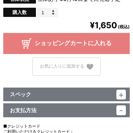
購入数
¥1,650
(税込)
ショッピングカートに入れる
お気に入りに追加する
スペック
品番：BCTJ-5162
サイズ：
お支払方法
本体：H約125mm×W60mm
台座：約50mm×50mm以内
素材：アクリル
■クレジットカード
ご利用いただけるクレジットカード：