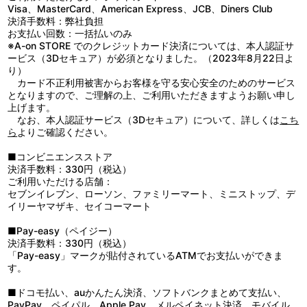
Visa、MasterCard、American Express、JCB、Diners Club
決済手数料：弊社負担
お支払い回数：一括払いのみ
※A-on STORE でのクレジットカード決済については、本人認証サ
ービス（3Dセキュア）が必須となりました。（2023年8月22日よ
り）
カード不正利用被害からお客様を守る安心安全のためのサービス
となりますので、ご理解の上、ご利用いただきますようお願い申し
上げます。
なお、本人認証サービス（3Dセキュア）について、詳しくは
こち
ら
よりご確認ください。
■コンビニエンスストア
決済手数料：330円（税込）
ご利用いただける店舗：
セブンイレブン、ローソン、ファミリーマート、ミニストップ、デ
イリーヤマザキ、セイコーマート
■Pay-easy（ペイジー）
決済手数料：330円（税込）
「Pay-easy」マークが貼付されているATMでお支払いができま
す。
■ドコモ払い、auかんたん決済、ソフトバンクまとめて支払い、
PayPay、ペイパル、Apple Pay、メルペイネット決済、モバイル