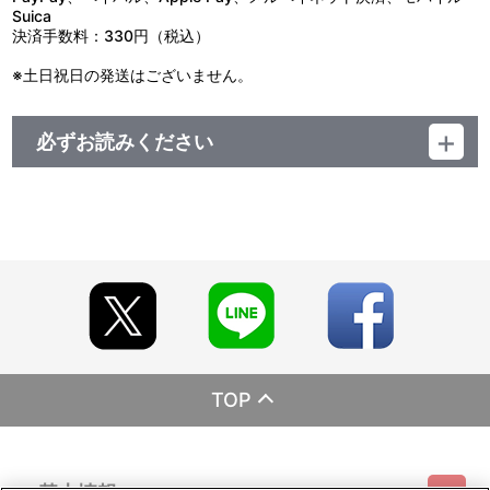
Suica
決済手数料：330円（税込）
※土日祝日の発送はございません。
必ずお読みください
＜ご注意(必ずお読みください)＞
■商品について
※商品は準備が出来次第、順次発送させていただきます。
※商品の準備数には限りがございます。準備数に達した場合､早期に
ご注文の受付を終了させていただくことがございます。
※ご要望多数の場合､お届け時期を変更し､再度受注を行うことがご
ざいます。
※本商品は、今後一般店舗、イベント会場や海外等で販売する場合
があります。
※撮影環境やご利用のモニター環境により､実物と多少異なって見え
る場合がございます。
※商品画像はイメージです。実際の商品仕様が異なる場合がござい
TOP
ます。あらかじめご了承ください。
※すでにご注文しているかのご確認には､｢マイページ｣→｢ご注文履
歴｣にてご確認いただけます。