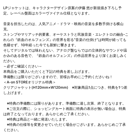
LPジャケットは、キャラクターデザイン原案の伊藤 悠が新規描き下ろし予
定。レーベル盤面はカラーヴァイナル仕様となります。
音楽を担当したのは、人気アニメ・ドラマ・映画の音楽を多数手掛ける横山
克。
ストンプやマリアッチ的要素、オーケストラと民族音楽・エレクトロの融合‐こ
れらの『鉄血のオルフェンズ』の世界を彩る“音楽の仕掛け”は時間が経っても
色褪せず、10年経った今でも新鮮に響きます。
そしてデジタルでは味わえない、アナログ盤ならではの立体的なサウンドや温
かみのある音色で、『鉄血のオルフェンズ』の作品世界をより深くお楽しみく
ださい。
～必ずご確認ください～
本商品をご購入いただくと下記の特典を差し上げます。
準備数には限りがございますので、皆様お早めにご予約くださいね！
＜A-on STOREオリジナル特典＞
クリアジャケット(H120mm×W120mm) ※対象商品1点につき、特典を1つ差
し上げます。
※特典の準備数には限りがあります。準備数に達し次第、終了となります。
※ご注文の際に、ショッピングカート画面に特典の表示が無い場合は、特典
は終了となっております。あらかじめご了承ください。
※特典は商品と一緒に発送いたします。
※特典の仕様等を変更させていただく場合がございます。あらかじめご了承
ください。