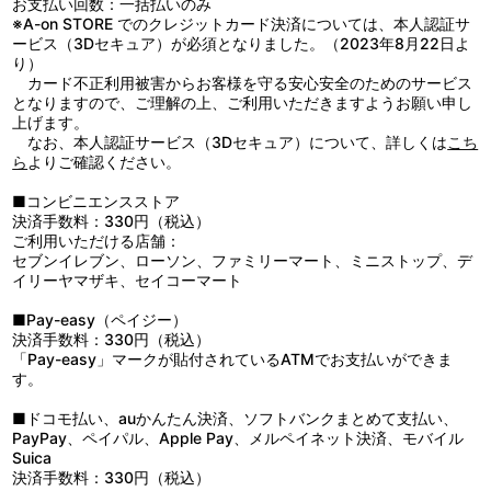
お支払い回数：一括払いのみ
※A-on STORE でのクレジットカード決済については、本人認証サ
ービス（3Dセキュア）が必須となりました。（2023年8月22日よ
り）
カード不正利用被害からお客様を守る安心安全のためのサービス
となりますので、ご理解の上、ご利用いただきますようお願い申し
上げます。
なお、本人認証サービス（3Dセキュア）について、詳しくは
こち
ら
よりご確認ください。
■コンビニエンスストア
決済手数料：330円（税込）
ご利用いただける店舗：
セブンイレブン、ローソン、ファミリーマート、ミニストップ、デ
イリーヤマザキ、セイコーマート
■Pay-easy（ペイジー）
決済手数料：330円（税込）
「Pay-easy」マークが貼付されているATMでお支払いができま
す。
■ドコモ払い、auかんたん決済、ソフトバンクまとめて支払い、
PayPay、ペイパル、Apple Pay、メルペイネット決済、モバイル
Suica
決済手数料：330円（税込）