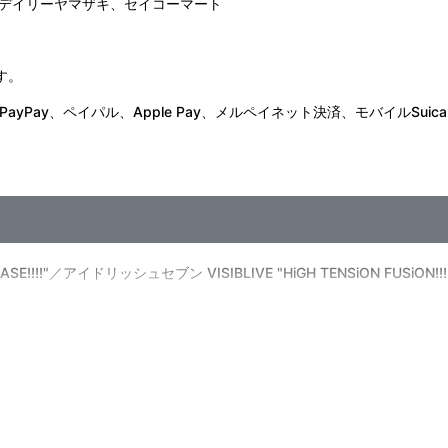
デイリーヤマザキ、セイコーマート
す。
Pay、ペイパル、Apple Pay、メルペイネット決済、モバイルSuica
EASE!!!!"／アイドリッシュセブン VISIBLIVE "HiGH TENSiON FUSiON
（火）AM11:59
にくくなる場合がございます。
います。予めご了承ください。
しも同日にお届けとならない場合がございます。