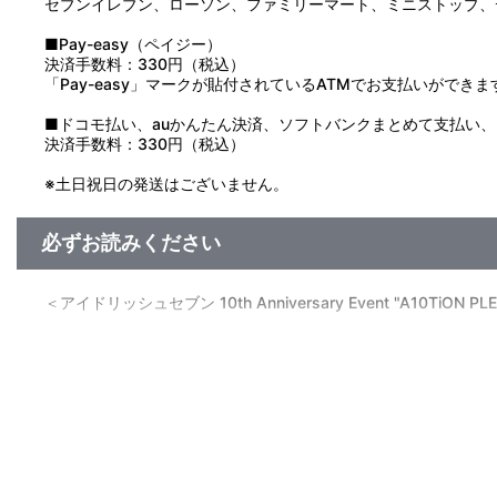
セブンイレブン、ローソン、ファミリーマート、ミニストップ、
■Pay-easy（ペイジー）
決済手数料：330円（税込）
「Pay-easy」マークが貼付されているATMでお支払いができま
■ドコモ払い、auかんたん決済、ソフトバンクまとめて支払い、Pay
決済手数料：330円（税込）
※土日祝日の発送はございません。
必ずお読みください
＜アイドリッシュセブン 10th Anniversary Event "A10TiON PL
【ご注意（必ずお読みください）】
■受付期間：2025年9月26日（金）正午12:00～2025年10月7日
※アクセス集中により、一時的にサイト内購入ページに繋がり
■お届け予定：2025年12月下旬頃に順次お届け予定
※生産及びご注文の状況によってはお届けが遅れる場合がござ
※同日にご注文いただいた場合でも、出荷作業の関係上、必ず