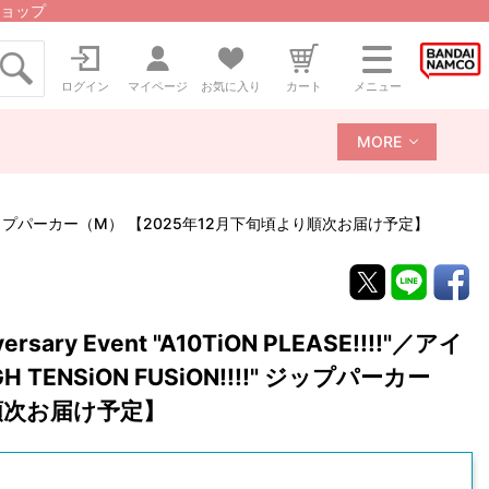
ョップ
ログイン
マイページ
お気に入り
カート
メニュー
MORE
iON!!!!" ジップパーカー（M） 【2025年12月下旬頃より順次お届け予定】
ary Event "A10TiON PLEASE!!!!"／アイ
H TENSiON FUSiON!!!!" ジップパーカー
り順次お届け予定】