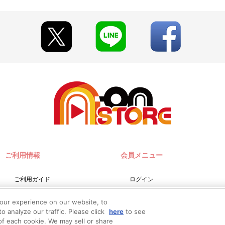
すが、交換・返品はできかねます。予めご了承ください。
ます。それ以上のお買い物の際は、決済後に新たにご注文をお願いいた
場合がございます。
い期限切れが発生した際は販売を再開させていただく場合がございます
ON PLEASE!!!!"／アイドリッシュセブン VISIBLIVE "HiGH TENSi
ざいます。
て見える場合がございます。あらかじめご了承ください。
。
が必要となります。
y（ペイジー）」「WEB・スマホ決済」のみとなります。
ご利用情報
会員メニュー
締切日）翌日に決済処理を実施いたします。
合は、ご注文日翌日までにお支払いに関するメールが送信されます。
ください。
ご利用ガイド
ログイン
9時以降に、「マイページ」→「ご注文履歴」にアクセスし、
済方法」の「お支払い手続きはこちら」からご確認いただくことがで
サイトマップ
会員規約
に購入・決済手続きが行われなかった場合は、キャンセル扱いとして
your experience on our website, to
お問い合わせ
新規会員登録
o analyze our traffic. Please click
here
to see
実施いたします。注文受付後の決済方法変更はできませんので、あらか
f each cookie. We may sell or share
推奨環境