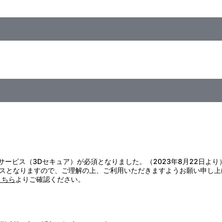
おそれがありますので、ご注意ください。
と分けて洗ってください。
証サービス（3Dセキュア）が必須となりました。（2023年8月22日より
。洗濯後は形を整えて、速やかに陰干ししてください。
スとなりますので、ご理解の上、ご利用いただきますようお願い申し上
。
こちら
よりご確認ください。
い。
の原因になりますのでお避けください。