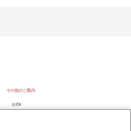
します。
。あらかじめご了承ください。
ON FUSiON!!!!"」グッズ 以外の商品との合わせ買いはできません。
その他のご案内
公式X
きます。
バンダイナムコフィルムワーク
ス
手続きを致します。
じめご了承ください。