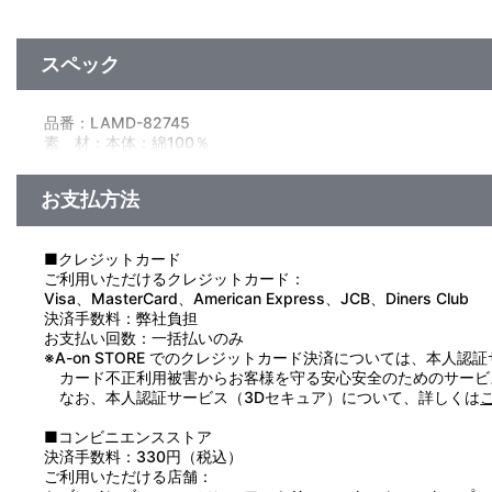
スペック
品番：LAMD-82745
素 材：本体：綿100％
リブ：綿95％、ポリウレタン5％
紐：綿100％
お支払方法
サイズ：約 身丈53cm×身幅72cm×肩幅75cm×袖丈43cm
生産国：中国
■クレジットカード
ご利用いただけるクレジットカード：
【使用上の注意】
Visa、MasterCard、American Express、JCB、Diners Club
●本来の用途以外で使用しないでください。
決済手数料：弊社負担
●濡れたり湿った状態での使用や摩擦により、色落ちや色移りの
お支払い回数：一括払いのみ
●洗濯により多少の色落ちがあります。濃色は白色や淡色のもの
※A-on STORE でのクレジットカード決済については、本人認
●濡れたまま放置すると、色落ち・色移りなどの原因になります
カード不正利用被害からお客様を守る安心安全のためのサービ
●洗濯の際は蛍光増白剤が入っていない洗剤を使用してください
なお、本人認証サービス（3Dセキュア）について、詳しくは
●漂白剤の使用はお避けください。
●プリント部分はもみ洗いを避け、アイロンは当てないでくださ
■コンビニエンスストア
●直射日光及び紫外線が長期間あたる場所での保管は変色や劣化
決済手数料：330円（税込）
●乾燥機の使用はお避けください。
ご利用いただける店舗：