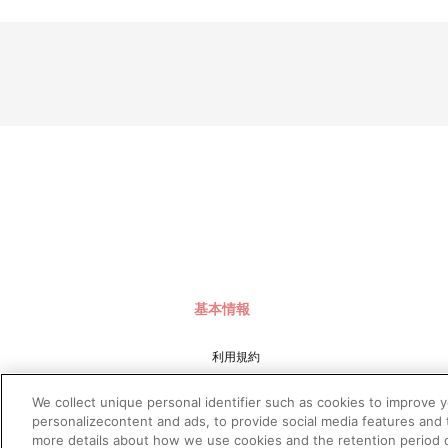
また、購入順や地域順でのお届けではございません。
※お届けにつきましてのお問合せにはお答えできかねます。
■商品について
※製造工程上、やむを得ない微細な傷が発生する場合がありま
※1度のお会計でカートに入れられる商品は60種類までとなり
※受付期間内であっても予定数に達した場合、販売を終了する
※「在庫がありません」表示後も、ご注文のキャンセルや支払
※「アイドリッシュセブン 10th Anniversary Event "A10Ti
※商品画像はイメージです。実際の商品仕様が異なる場合がご
※撮影環境やご利用のモニター環境により、実物と多少異なっ
※今後店頭・催事などで販売する場合がございます。
■ご注文・お支払いについて
※本商品のご注文は「A-on STORE」が承り、発送を行います
なお、ご注文には、「A-on STORE」の会員登録（無料）
※決済方法は「カード決済」、「コンビニ決済」、「Pay-eas
基本情報
※決済方法「カード決済」を選択時は、注文受付期間最終日（
※決済方法「コンビニ決済・Pay-easy（ペイジー）」の場
あらかじめ「@bnfw.co.jp」からのメール受信を許可して
利用規約
もし、メールが受信できなかった場合は、ご注文日翌日の午前
対象のご注文番号をクリックすることで、「配送情報」内「決
特定商取引法に基づく表示
なお、メールにてご案内させていただきましたお支払期日まで
We collect unique personal identifier such as cookies to improve 
プライバシーポリシー
いかなる理由でも、決済期間の延長は対応できかねます。
personalizecontent and ads, to provide social media features and t
※決済方法「WEB・スマホ決済」を選択時は、即時決済処理を
more details about how we use cookies and the retention period o
プライバシーオプション