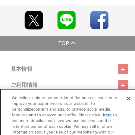
【ご注意（必ずお読みください）】
■受付期間：2025年9月26日（金）正午12:00～2025年10月7日
（火）AM11:59
※アクセス集中により、一時的にサイト内購入ページに繋がりに
くくなる場合がございます。
■お届け予定：2025年12月下旬頃に順次お届け予定
TOP
※生産及びご注文の状況によってはお届けが遅れる場合がござい
ます。予めご了承ください。
※同日にご注文いただいた場合でも、出荷作業の関係上、必ずし
も同日にお届けとならない場合がございます。
基本情報
また、購入順や地域順でのお届けではございません。
※お届けにつきましてのお問合せにはお答えできかねます。
ご利用情報
■商品について
利用規約
特定商取引法に基づく表示
プライバシーポリシー
※製造工程上、やむを得ない微細な傷が発生する場合があります
が、交換・返品はできかねます。予めご了承ください。
We collect unique personal identifier such as cookies to
会員メニュー
※1度のお会計でカートに入れられる商品は60種類までとなりま
ご利用ガイド
サイトマップ
お問い合わせ
推奨環境
improve your experience on our website, to
プライバシーオプション
会社概要
す。それ以上のお買い物の際は、決済後に新たにご注文をお願いい
personalizecontent and ads, to provide social media
たします。
features and to analyze our traffic. Please click
here
to
その他のご案内
※受付期間内であっても予定数に達した場合、販売を終了する場
ログイン
会員規約
新規会員登録
see more details about how we use cookies and the
Do Not Sell or Share My Personal Information
合がございます。
retention period of each cookie. We may sell or share
※「在庫がありません」表示後も、ご注文のキャンセルや支払い
information about your use of our website to/with our
公式X
バンダイナムコフィルムワークス
期限切れが発生した際は販売を再開させていただく場合がございま