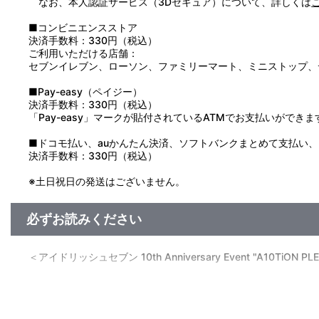
なお、本人認証サービス（3Dセキュア）について、詳しくは
●万一、電池を飲み込んだとき、電池から漏れた液が目に入った
●電池に発熱・液漏れ・ふくらみ等、異常が生じた場合は、直ち
■コンビニエンスストア
●口の中には絶対に入れないでください。
決済手数料：330円（税込）
●水や火の中に入れたり、分解は絶対にしないでください。
ご利用いただける店舗：
●誤飲の危険がありますので、小さなお子様には絶対に与えない
セブンイレブン、ローソン、ファミリーマート、ミニストップ、
●リング部分を強くひっぱらないでください。リングがちぎれた
●装着時に手を振り回すなど、乱暴な扱いはしないでください。
■Pay-easy（ペイジー）
●保管の際は、直射日光の当たる場所、高温多湿な場所は避けて
決済手数料：330円（税込）
●化粧品やハンドクリーム等が付着すると、印刷が落ちる場合が
「Pay-easy」マークが貼付されているATMでお支払いができま
■ドコモ払い、auかんたん決済、ソフトバンクまとめて支払い、Pay
決済手数料：330円（税込）
※土日祝日の発送はございません。
必ずお読みください
＜アイドリッシュセブン 10th Anniversary Event "A10TiON PL
【ご注意（必ずお読みください）】
■受付期間：2025年9月26日（金）正午12:00～2025年10月7日