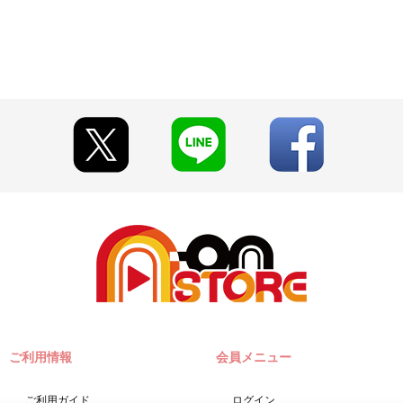
にくくなる場合がございます。
います。予めご了承ください。
しも同日にお届けとならない場合がございます。
すが、交換・返品はできかねます。予めご了承ください。
ます。それ以上のお買い物の際は、決済後に新たにご注文をお願いいた
場合がございます。
い期限切れが発生した際は販売を再開させていただく場合がございます
ON PLEASE!!!!"／アイドリッシュセブン VISIBLIVE "HiGH TENSi
ざいます。
て見える場合がございます。あらかじめご了承ください。
。
が必要となります。
y（ペイジー）」「WEB・スマホ決済」のみとなります。
ご利用情報
会員メニュー
締切日）翌日に決済処理を実施いたします。
合は、ご注文日翌日までにお支払いに関するメールが送信されます。
ください。
ご利用ガイド
ログイン