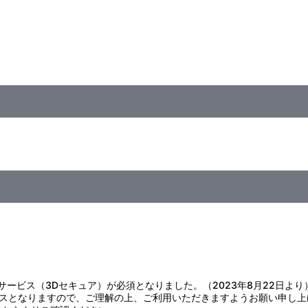
ER（八乙女 楽・九条 天・十 龍之介）、Re:vale（百・千）
証サービス（3Dセキュア）が必須となりました。（2023年8月22日より
スとなりますので、ご理解の上、ご利用いただきますようお願い申し上
痛みを感じた場合は、直ちに使用をおやめください。