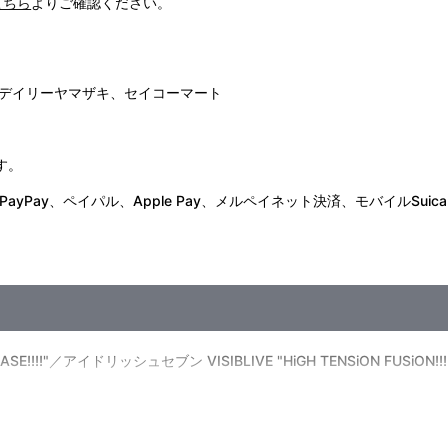
こちら
よりご確認ください。
ときは、すぐに医師に相談してください。漏れた液が皮膚や服についた
に新しい電池と取り替えてください。
でください。
デイリーヤマザキ、セイコーマート
り、本体が破損する可能性があります。
ください。
ありますので、ご注意ください。
す。
Pay、ペイパル、Apple Pay、メルペイネット決済、モバイルSuica
EASE!!!!"／アイドリッシュセブン VISIBLIVE "HiGH TENSiON FUSiON
（火）AM11:59