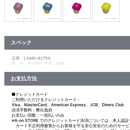
スペック
品番：LAMD-82750
素 材：発光部・本体：ABS
ベルト：シリコン
サイズ：約 縦30mm×横30mm×高さ39mm
お支払方法
生産国：中国
全8種／IDOLiSH7（二階堂大和・和泉三月・六弥ナギ）、TRIGG
■クレジットカード
ご利用いただけるクレジットカード：
ボタン電池(CR1616)×2個使用
Visa、MasterCard、American Express、JCB、Diners Club
決済手数料：弊社負担
お支払い回数：一括払いのみ
【使用上の注意】
※A-on STORE でのクレジットカード決済については、本人認
●本来の目的以外に使用しないでください。
カード不正利用被害からお客様を守る安心安全のためのサービ
●光を直視し続けないでください。万一、気分が悪くなったり、