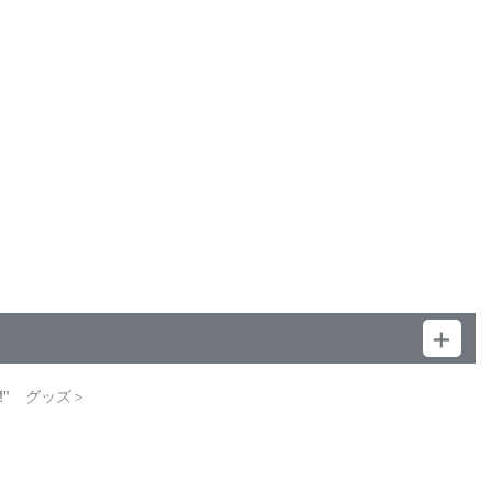
ときは水で洗ってください。
!!!!" グッズ＞