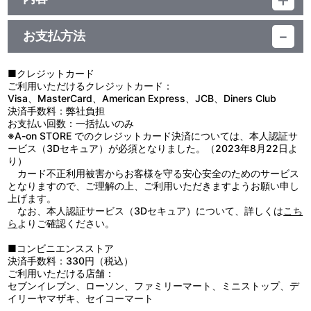
サイズ：約 H155mm×W170mm 枠内
●本来の用途以外で使用しないでください。
※種類ごとに枠サイズが若干異なります。
●思わぬ事故のおそれがありますので、乳幼児または小さなお子様
生産国：日本
お支払方法
には絶対に与えないでください。
●ケガや破損の原因になることがありますので、重いものをぶら下
げたり、無理に引っ張ったりしないでください。
■クレジットカード
●高温多湿、直射日光を避け、お子様の手の届かないところに保管
ご利用いただけるクレジットカード：
してください。
Visa、MasterCard、American Express、JCB、Diners Club
●商品の特性上、とがった部分があります。取り扱いには十分ご注
決済手数料：弊社負担
意ください。
お支払い回数：一括払いのみ
●汚れた場合は、水や薄めた中性洗剤を含ませ固く絞った布でやさ
※A-on STORE でのクレジットカード決済については、本人認証サ
しく拭きとってください。
ービス（3Dセキュア）が必須となりました。（2023年8月22日よ
●ベンジンやシンナー、アルコール系溶剤などを使用しますと、変
り）
色・変形・破損の原因になりますのでお避けください。
カード不正利用被害からお客様を守る安心安全のためのサービス
となりますので、ご理解の上、ご利用いただきますようお願い申し
上げます。
なお、本人認証サービス（3Dセキュア）について、詳しくは
こち
ら
よりご確認ください。
■コンビニエンスストア
決済手数料：330円（税込）
ご利用いただける店舗：
セブンイレブン、ローソン、ファミリーマート、ミニストップ、デ
イリーヤマザキ、セイコーマート