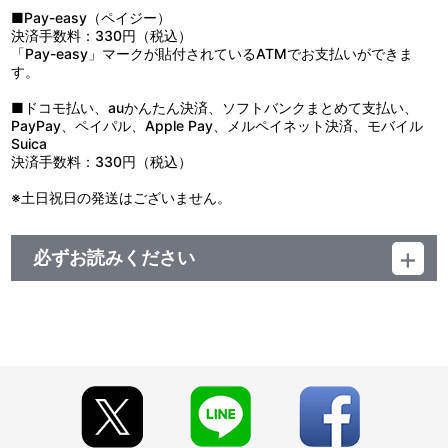
■Pay-easy（ペイジー）
決済手数料：330円（税込）
「Pay-easy」マークが貼付されているATMでお支払いができま
す。
■ドコモ払い、auかんたん決済、ソフトバンクまとめて支払い、
PayPay、ペイパル、Apple Pay、メルペイネット決済、モバイル
Suica
決済手数料：330円（税込）
※土日祝日の発送はございません。
必ずお読みください
【商品の取り扱い】
A-on STORE
ヤマトクルー
フルービー
上映劇場
※上映劇場では、2025年10月10日(金)より先行販売いたします。
※イベント会場や海外等で販売する場合がございます。詳細は公
式サイト等でご案内いたします。