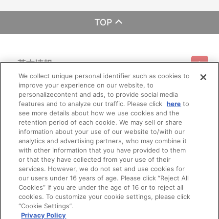
【ご注意（必ずお読みください）】
■商品について
TOP
※本商品は、ヤマトクルー、フルービー、上映劇場、にて販売され
る商品と同じ商品となります。
※本商品は準備数に限りがございます。準備数に達した場合、早
期にご注文の受付を終了させていただくことがございます。
基本情報
※「在庫がありません」表示後も、ご注文のキャンセルや支払い
期限切れが発生した際は販売を再開させていただく場合がございま
We collect unique personal identifier such as cookies to
す。あらかじめご了承ください。
improve your experience on our website, to
ご利用情報
※仕様等は予告なく変更となる場合がございます。
利用規約
特定商取引法に基づく表示
プライバシーポリシー
personalizecontent and ads, to provide social media
※撮影環境やご利用のモニター環境により、実物と多少異なって
features and to analyze our traffic. Please click
here
to
見える場合がございます。
see more details about how we use cookies and the
会員メニュー
※商品画像はイメージです。実際の仕様とは異なる場合がござい
ご利用ガイド
サイトマップ
お問い合わせ
推奨環境
retention period of each cookie. We may sell or share
プライバシーオプション
会社概要
ます。あらかじめご了承ください。
information about your use of our website to/with our
※すでにご注文しているかのご確認には、「マイページ」→「ご
その他のご案内
analytics and advertising partners, who may combine it
注文履歴」にてご確認いただけます。
ログイン
会員規約
新規会員登録
Do Not Sell or Share My Personal Information
with other information that you have provided to them
or that they have collected from your use of their
■ご注文・お支払いについて
公式X
バンダイナムコフィルムワークス
services. However, we do not set and use cookies for
※ご注文は、１注文につき2個までとなります。
※本商品のご注文はバンダイナムコフィルムワークス公式ショッ
our users under 16 years of age. Please click “Reject All
プ『A-on STORE』が承り、発送を行います。
Cookies” if you are under the age of 16 or to reject all
なお、ご注文には、バンダイナムコフィルムワークス公式ショ
cookies. To customize your cookie settings, please click
ップ『A-on STORE』の会員登録（無料）が必要となります。
“Cookie Settings”.
※A-on STOREでの決済方法は「カード決済」「コンビニ決済」
Privacy Policy