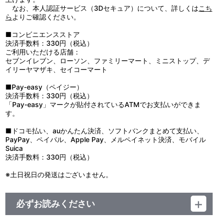
M15 No Surrender
なお、本人認証サービス（3Dセキュア）について、詳しくは
こち
M16 BLUE
ら
よりご確認ください。
M17 ねこふんじゃった
M18 この場所から
■コンビニエンスストア
M19 JUMP
決済手数料：330円（税込）
M20 DA･DA･DA
ご利用いただける店舗：
M21 YELL
セブンイレブン、ローソン、ファミリーマート、ミニストップ、デ
M22 ゴンタクレ
イリーヤマザキ、セイコーマート
M23 メガネ☆オトコ
M24 LEAVE IT TO ME
■Pay-easy（ペイジー）
M25 君がいる
決済手数料：330円（税込）
M26 さぁ､いくよ
「Pay-easy」マークが貼付されているATMでお支払いができま
M27 やっぱバーチャルな恋ばっかりしとってもアカンと思うねん
す。
M28 Entrust to the Next
M29 Firework
■ドコモ払い、auかんたん決済、ソフトバンクまとめて支払い、
M30 龍に乗れ
PayPay、ペイパル、Apple Pay、メルペイネット決済、モバイル
M31 エビバデ on Stage!!!
Suica
M32. 爆闘DEATH now!!
決済手数料：330円（税込）
M33 存在証明
M34 無に為れ
※土日祝日の発送はございません。
M35 Death Parade～どちらかを選べ!!～
M36 滅びゆく運命(さだめ)
M37 GLANZ
必ずお読みください
M38 We are U-17
～生アフレコ『轟け! 日本代表エール』 9月21日(日)昼公演ver.～