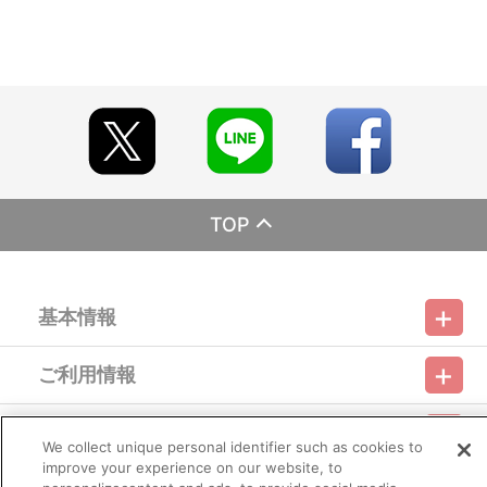
【ご注意（必ずお読みください）】
M39 for yourself
M40 SOUL MATE
■商品について
M41 永遠
※本商品は全国一般店でもお取り扱いいたします。
M42 LASER BEAM ※LASERとBEAMの間に稲妻マークが入るのが
※特典は商品に同梱してお届けいたします。
正式タイトルになります。
※イベントや海外等で販売する場合がございます。
M43 キミとParty Night
※商品画像・特典画像はイメージです。実際の仕様とは異なる場
M44 Infinity Sky
合がございます。あらかじめご了承ください。
M45 KA･BA･JI
※特典・仕様等は予告なく変更となる場合がございます。
M46 THE FLAG
M47(メドレー) Memory Melody Museum
■ご注文・お支払いについて
M48(メドレー) 約束
※A-on STOREでの決済方法は「カード決済」、「コンビニ決
TOP
M49 Gather
済」、「Pay-easy（ペイジー）」、「WEB・スマホ決済」のみと
M50 歌をうたおう
なります。
※メール受信設定を行っているお客様につきましては、必ず
EC01 サンキュー!!
[@bnfw.co.jp]のドメイン指定受信の設定をお願いいたします。
EC02 WHITE LINE
基本情報
(受信許可の設定を行わないとメールが「迷惑メールフォルダ」
EC03 Love Festival
に入る場合や届かない場合がございます。)
※決済方法「カード決済」を選択時は、発売月の初旬ごろに決済
ご利用情報
処理を実施いたします。
利用規約
特定商取引法に基づく表示
プライバシーポリシー
注文受付後の決済方法変更はできませんので、あらかじめご了
承ください。
会員メニュー
※決済方法「コンビニ決済」、「Pay-easy（ペイジー）」を選択
ご利用ガイド
サイトマップ
お問い合わせ
推奨環境
We collect unique personal identifier such as cookies to
プライバシーオプション
会社概要
時は、発売月の初旬以降、メールにてお支払い方法をご案内させて
improve your experience on our website, to
いただきます。