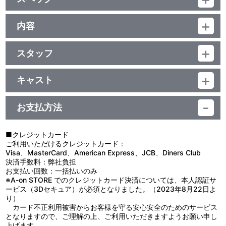
バックステージ映像
品番：BCBE-5199
ジャンル：イベント・ライブ
内容
特典
MAIN DISC:230分(本編168分+特典62分)+EXTRA DISC：152分
制作年度：2025年
MAIN DISC：ﾄﾞﾙﾋﾞｰﾃﾞｼﾞﾀﾙ(ｽﾃﾚｵ)／片面2層×2枚／16:9(ｽｸｲｰｽﾞ)／
●イラスト描き下ろし大判ポストカード
ﾋﾞｽﾀｻｲｽﾞ
スタッフ
【収録内容】
EXTRA DISC：ﾄﾞﾙﾋﾞｰﾃﾞｼﾞﾀﾙ(ｽﾃﾚｵ)／片面2層×1枚／16:9(ｽｸｲｰｽﾞ)／
特典
＜MAIN STAFF＞ 原作：許斐 剛(集英社 ジャンプ コミックス刊
「テニプリフェスタ2025 応援(エール)」
ﾋﾞｽﾀｻｲｽﾞ／カラー／確382分／1巻
「ジャンプＳＱ．」連載)／主催：新テニスの王子様プロジェクト／
2025年9月21日(日)昼公演を中心に編集・収録。
キャスト
●イラスト描き下ろし収納ボックス
企画・制作：日本アドシステムズ／イベント運営：ADKエモーショ
＜青春学園中等部＞ 皆川純子／近藤孝行／甲斐田ゆき／高橋広樹／
ンズ／構成・演出：気賀沢 匡／音楽プロデューサー：松井伸太郎／
●9月21日(日)昼公演セットリスト
川本 成／小野坂昌也
振付：広崎うらん／舞台監督：今村麻奈美／照明：座間拓也／電
M01(メドレー) テニフェスFEVER
お支払方法
特典
＜氷帝学園中等部＞ 諏訪部順一／木内秀信／楠田敏之／保志総一朗
飾：場谷直樹／レーザー：野口芹南／ペンライト：後藤美沙都／音
M02(メドレー) We Love TENIFES
●EXTRA DISC
＜立海大附属中学校＞ 永井幸子／楠 大典／竹本英史／増田裕生／
響：河本 徹、前田郁子／大道具：泉 和志／美術：宮本沙紀／特殊
M03(メドレー) テニフェス～Are we cool ?～
・回替わりパートダイジェスト（ 9月20日夜公演・9月21日夜公
津田英佑／高橋直純／檜山修之／森久保祥太郎
効果：大村雄太／電源：五十嵐広明／トランポ：佐藤裕二／映像：
M04 UNSTOPPABLE
■クレジットカード
演）
＜比嘉中学校＞ 新垣樽助／中村太亮／吉野裕行
中村謙太／プロンプター：市川竜也／映像制作：柳沼寿昭／キャス
M05 ALL TOGETHER NOW
ご利用いただけるクレジットカード：
＜四天宝寺中学校＞ 大須賀 純／内藤 玲／杉本ゆう
ティング：ネルケプランニング／衣裳：神場やす江／音楽制作協
M06 Against God
Visa、MasterCard、American Express、JCB、Diners Club
＜高校生＞ 安元洋貴／上山竜治／遠藤大智／相葉裕樹／細貝 圭／
力：エム・スタイル、アグレッツエンターテインメント、HEAD
M07 一人仮面舞踏会(ロンリー･マスカレード)
決済手数料：弊社負担
笑福亭茶光／川上貴史／野島健児
OFF、スノーホワイトミュージック／アニメーション映像協力：
M08 Blauer Vogel
お支払い回数：一括払いのみ
＜ドイツ代表＞ 利根健太朗／置鮎龍太郎／斎賀みつき／沢城千春／
M.S.C／制作：大塚健太郎
M09 迷ったらまずほら､イリュージョンだ
※A-on STORE でのクレジットカード決済については、本人認証サ
綿貫竜之介／落合福嗣／井藤智哉
M10 栄光のStickerei
ービス（3Dセキュア）が必須となりました。（2023年8月22日よ
M11 俺の生き様
り）
M12 至高の空
カード不正利用被害からお客様を守る安心安全のためのサービス
M13 Virgin Breath
となりますので、ご理解の上、ご利用いただきますようお願い申し
M14 Time has come
上げます。