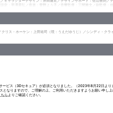
寛／キャラクターデザイン：岸田隆宏／デザインサポート：佐山善則／デ
術設定：平澤晃弘／音楽：菅野よう子／音響監督：三間雅文／副監督：
有吉樹奈を大いなる使命へとむかわせる。事故で瀕死の重傷を負った彼
、さいなむ。悲痛の叫びをあげる彼女の前に現れる謎の美少年クリス。
ックケース
に光はあるのか？
綾／クリス・ホーケン：上田祐司（現：うえだゆうじ）／シンディ・クラ
証サービス（3Dセキュア）が必須となりました。（2023年8月22日より
スとなりますので、ご理解の上、ご利用いただきますようお願い申し上
こちら
よりご確認ください。