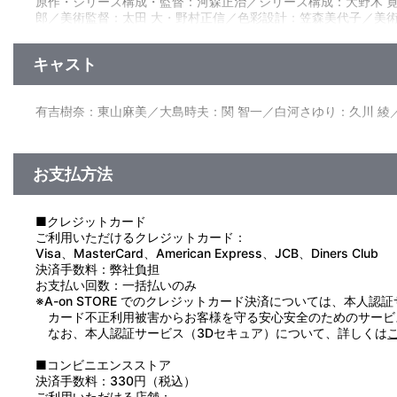
原作・シリーズ構成・監督：河森正治／シリーズ構成：大野木 
第十三章（最終話）「今」
郎／美術監督：太田 大・野村正信／色彩設計：笠森美代子／美
他、仕様
メシバ』（歌：坂本真綾／作曲：菅野よう子）
「海が見たい」このなにげない一言が、ごく普通の女子高生、
着く姿、穢れた地球の未来を。大地の悲鳴が彼女の魂を切り裂き
◇キャラクターデザイン：岸田隆宏描き下ろしイラスト使用Wブ
キャスト
ラージャという謎の存在と戦う運命を担わされる樹奈。運命の先
有吉樹奈：東山麻美／大島時夫：関 智一／白河さゆり：久川 
お支払方法
■クレジットカード
ご利用いただけるクレジットカード：
Visa、MasterCard、American Express、JCB、Diners Club
決済手数料：弊社負担
お支払い回数：一括払いのみ
※A-on STORE でのクレジットカード決済については、本人認
カード不正利用被害からお客様を守る安心安全のためのサービ
なお、本人認証サービス（3Dセキュア）について、詳しくは
■コンビニエンスストア
決済手数料：330円（税込）
ご利用いただける店舗：