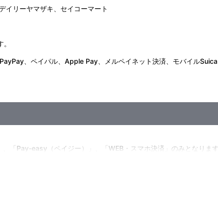
デイリーヤマザキ、セイコーマート
す。
Pay、ペイパル、Apple Pay、メルペイネット決済、モバイルSuica
」、「Pay-easy（ペイジー）」、「WEB・スマホ決済」のみとなりま
w.co.jp]のドメイン指定受信の設定をお願いいたします。
に入る場合や届かない場合がございます。)
を選択時は、発売月の上旬以降、メールにてお支払い方法をご案内させてい
いいたします。
・決済手続きが行われなかった場合は、キャンセル扱いとして手続きを