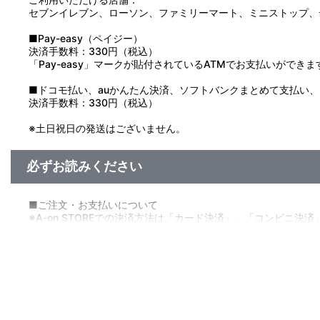
セブンイレブン、ローソン、ファミリーマート、ミニストップ、
■Pay-easy（ペイジー）
決済手数料：330円（税込）
「Pay-easy」マークが貼付されているATMでお支払いができま
■ドコモ払い、auかんたん決済、ソフトバンクまとめて支払い、Pay
決済手数料：330円（税込）
※土日祝日の発送はございません。
必ずお読みください
■ご注文・お支払いについて
※A-on STOREでの決済方法は「カード決済」、「コンビニ決済
※メール受信設定を行っているお客様につきましては、必ず[@bnf
(受信許可の設定を行わないとメールが「迷惑メールフォルダ」
※決済方法「コンビニ決済」、「Pay-easy（ペイジー）」
あらかじめ[@bnfw.co.jp]のドメイン指定受信の設定をお願
メールにてご案内させていただきましたお支払期日までに購入
いかなる理由でも、決済期間の延長は対応出来かねます。
なお、発売月上旬以降、以下の手順でもご確認いただけます。