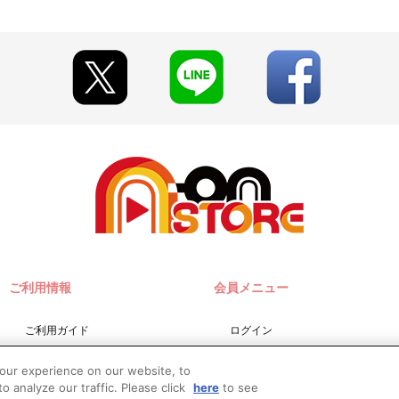
」から確認します。
処理を実施いたします。
承ください。
実施いたします。注文受付後の決済方法変更はできませんので、あらかじ
。
場合
した場合
た場合
が変更となる場合がございます。あらかじめご了承ください。
なりますので、あらかじめご了承ください。
ご利用情報
会員メニュー
社は佐川急便となります。
。
ご利用ガイド
ログイン
す。
サイトマップ
会員規約
your experience on our website, to
お問い合わせ
新規会員登録
o analyze our traffic. Please click
here
to see