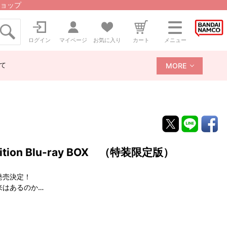
ョップ
ログイン
マイページ
お気に入り
カート
メニュー
て
MORE
ition Blu-ray BOX （特装限定版）
X発売決定！
来はあるのか…