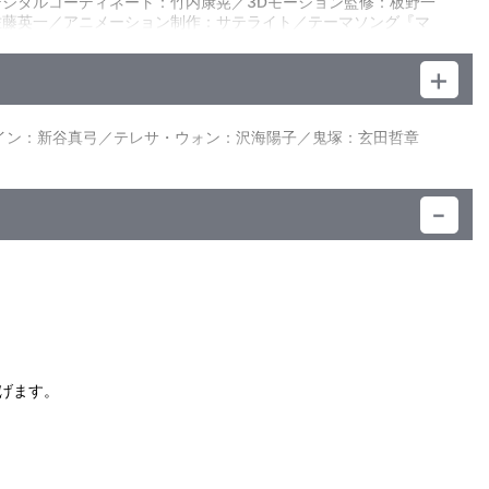
ジタルコーディネート：竹内康晃／3Dモーション監修：板野一
佐藤英一／アニメーション制作：サテライト／テーマソング『マ
女は幽体離脱してしまう。そして、樹奈は知る。現代文明の行き
「もしも地球の未来を開くならば、いま一度、命をさずけよう」
イン：新谷真弓／テレサ・ウォン：沢海陽子／鬼塚：玄田哲章
）
げます。