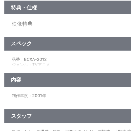
特典・仕様
映像特典
＜新録＞
◇河森正治（原作・シリーズ構成・監督）×東山麻美（有吉樹奈
◇Blu-ray BOX CM
スペック
映像特典
品番：BCXA-2012
ジャンル：TVアニメ
※既発商品の再録となります。
（本編約347分+映像特典約70分）／ﾄﾞﾙﾋﾞｰTrueHD（5.1ch）・ﾘﾆｱPCM
◇各話予告集
Definition>／日本語字幕付（ON・OFF可能）／カラー／確436
◇～カラオケ・クリップ～
内容
◇プロモーション・クリップ
◇番組宣伝
◇天晴元気映像集
制作年度：2001年
◇TV-CM集
◇劇中CM
【全13話収録】
第一章「時のしずく」／第二章「青い光」／第三章「森の涙」
スタッフ
第四章「転生輪廻」／第五章「小さきものの声」／第六章「はじ
特典
第七章「見えない言葉」／第八章「とおい雨」／第九章（TV未
◇ブックレット（12P）
第十章「ゆらぐ遺伝子」／第十一章「かえらざる日」／第十二章