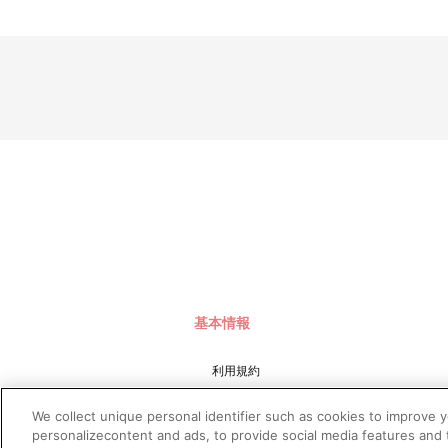
（１）A-on STOREにアクセスし、ログインします。
（２）「マイページ」の「ご注文履歴」を開きます。
（３）対象のご注文番号をクリック。
（４）「配送情報」内「決済方法」の「お支払い手続きはこちら
※決済方法「カード決済」を選択時は、発売月の上旬ごろに決済
注文受付後の決済方法変更はできませんので、あらかじめご了
※決済方法「WEB・スマホ決済」を選択時は、即時決済処理を
※お客様都合による決済後のキャンセルは出来かねます。
※以下のご注文は、キャンセルさせていただく場合がございます
（１）転売、再販売または営利目的の恐れがある注文と判断した
（２）購入上限のある商品を個人またはグループが繰り返し注文
（３）過去に複数の購入履歴がある個人またはグループが注文し
（４）商品の送付先が物流倉庫、転送センターなどの場合
（５）上記以外で不正な注文と判断した場合
■配送について
※本商品は、お申し込み状況、生産の都合等により、お届け日
※配送地域や決済方法、天候の状況等によって、お届け日が異
基本情報
※配送地域は日本国内に限らせていただきます。また、配送会
※配送箱については、交換対象外です。
※局留め（営業所受け取りサービス等）の対応はできかねます
利用規約
※商品の配送状況については、以下の手順でご確認いただけま
（１）A-on STOREにアクセスし、ログインします。
特定商取引法に基づく表示
（２）「マイページ」の「ご注文履歴」を開きます。
We collect unique personal identifier such as cookies to improve 
プライバシーポリシー
（３）対象のご注文番号をクリック。
personalizecontent and ads, to provide social media features and t