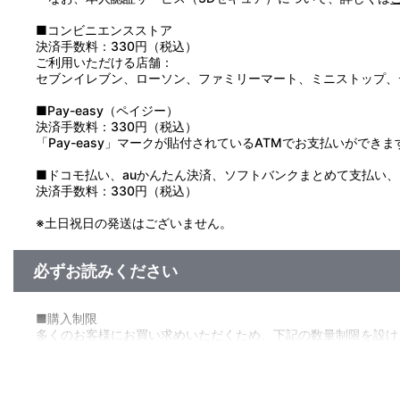
■コンビニエンスストア
決済手数料：330円（税込）
ご利用いただける店舗：
セブンイレブン、ローソン、ファミリーマート、ミニストップ、
■Pay-easy（ペイジー）
決済手数料：330円（税込）
「Pay-easy」マークが貼付されているATMでお支払いができま
■ドコモ払い、auかんたん決済、ソフトバンクまとめて支払い、Pay
決済手数料：330円（税込）
※土日祝日の発送はございません。
必ずお読みください
■購入制限
多くのお客様にお買い求めいただくため、下記の数量制限を設け
◆おひとり様1会計につき10セット(10BOX)まで
ぷちゆるコードギアスらいふSeason2 ダイカットステッカー vol.
ぷちゆるコードギアスらいふSeason2 スクエア缶バッジ vol.1／vo