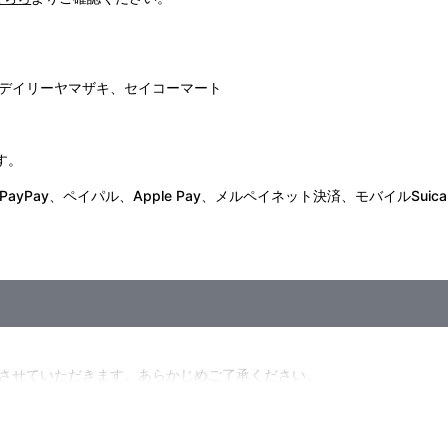
デイリーヤマザキ、セイコーマート
す。
Pay、ペイパル、Apple Pay、メルペイネット決済、モバイルSuica
させていただきます。あらかじめご了承ください。
1／vol.2：10セットまで
l.2：10BOXまで