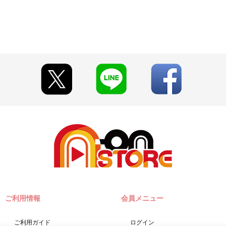
BOXまで
トレ秋葉原１「A-on STORE出張版」スペース内にて開催の『「コー
早期にご注文の受付を終了させていただくことがございます。
とがございます。
い期限切れが発生した際は販売を再開させていただく場合がございます
て見える場合がございます。
います。あらかじめご了承ください。
A-on STORE」が承り、発送を行います。
「A-on STORE」の会員登録（無料）が必要となります。
ご利用情報
会員メニュー
y（ペイジー）」、「WEB・スマホ決済」のみとなります。
済処理を実施いたします。
合は、ご注文日以降にお支払いに関するメールが送信されます。
ご利用ガイド
ログイン