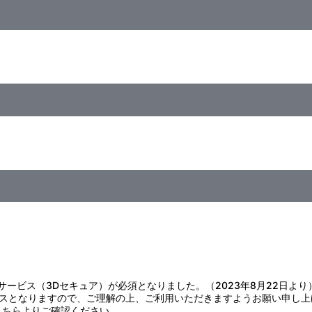
様には絶対に与えないでください。
おそれがあります。取り扱いには十分ご注意ください。
。
んでください。また飲み口が熱くなりますので、火傷には十分注意して
気をよく拭き取って乾燥させてください。
ください。
証サービス（3Dセキュア）が必須となりました。（2023年8月22日より
破損のおそれがありますので、使用しないでください。
スとなりますので、ご理解の上、ご利用いただきますようお願い申し上
管してください。
こちら
よりご確認ください。