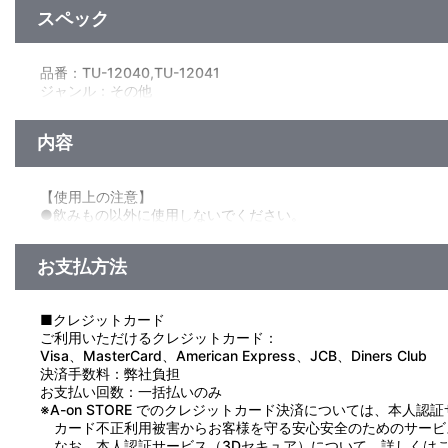
スペック
品番：TU-12040,TU-12041
ジャンル：その他
素材：陶器
サイズ：約 直径80mm×高さ93mm
内容
生産国：日本
【使用上の注意】
●飲みもの以外に使用しないでください。
●思わぬ事故のおそれがありますので、乳幼児または小さなお子
●ヒビ・傷・割れ・カケがある場合は使用しないでください。
お支払方法
●落としたり、強い衝撃や急激な温度変化により破損、変形する
●直火やオーブンには使用しないでください。
●火のそばに置いたり、直接加熱したり、煮沸しないでください
■クレジットカード
●熱いものを入れて飲む時は、本体を急に傾けないでゆっくり飲
ご利用いただけるクレジットカード：
●使用前、使用後は食器用洗剤をスポンジ等につけて洗浄し、水
Visa、MasterCard、American Express、JCB、Diners Club
●本体をつけ置き洗いしないでください。
決済手数料：弊社負担
●金タワシなど固い物で擦り洗いをしないでください。
お支払い回数：一括払いのみ
●クレンザーや磨き粉など、研磨剤が入った洗剤を使用しないで
※A-on STORE でのクレジットカード決済については、本人認
●シンナー、ベンジンなどの溶剤、アルコール類は変色・変質・
カード不正利用被害からお客様を守る安心安全のためのサービ
●高温多湿、直射日光を避け、お子様の手の届かないところに保
なお、本人認証サービス（3Dセキュア）について、詳しくは