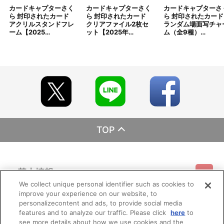
にご注文の受付を終了させていただくことがございます。
カードキャプターさく
カードキャプターさく
カードキャプターさ
※ご要望多数の場合､お届け時期を変更し､再度受注を行うことが
ら 封印されたカード
ら 封印されたカード
ら 封印されたカード
ございます。
アクリルスタンドフレ
クリアファイル2枚セ
ランダム場面写チャ
※撮影環境やご利用のモニター環境により､実物と多少異なって見
ーム【2025…
ット【2025年…
ム（全9種）…
える場合がございます。
※商品画像はイメージです。実際の商品仕様が異なる場合がござ
います。あらかじめご了承ください。
※すでにご注文しているかのご確認には､｢マイページ｣→｢ご注文
履歴｣にてご確認いただけます。
■ご注文・お支払いについて
※ご注文は、１注文につき２個までとなります。
※A-on STOREでの決済方法は「カード決済」、「コンビニ決
済」、「Pay-easy（ペイジー）」、「WEB・スマホ決済」のみと
なります。
TOP
※メール受信設定を行っているお客様につきましては、必ず
[@bnfw.co.jp]のドメイン指定受信の設定をお願いいたします。
(受信許可の設定を行わないとメールが「迷惑メールフォルダ」に
入る場合や届かない場合がございます。)
基本情報
※決済方法「カード決済」を選択時は、ご注文日の翌日以降に決
済処理を実施いたします。
We collect unique personal identifier such as cookies to
※決済方法「コンビニ決済」「Pay-easy（ペイジー）」を選択時
improve your experience on our website, to
ご利用情報
は、メールにてご案内させていただきましたお支払期日までに購
利用規約
特定商取引法に基づく表示
プライバシーポリシー
personalizecontent and ads, to provide social media
入・決済手続きが行われなかった場合は、キャンセル扱いとして手
features and to analyze our traffic. Please click
here
to
続きをいたします。
see more details about how we use cookies and the