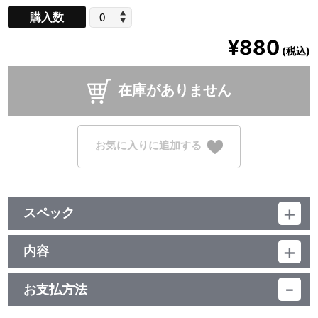
購入数
¥880
(税込)
在庫がありません
お気に入りに追加する
スペック
品番：TU-12132
素材：紙
内容
サイズ：約 縦100mm×横148mm
場面写真を使用したポストカード５枚セット！
生産国：日本
お支払方法
【使用上の注意】
●本来の用途以外で使用しないでください。