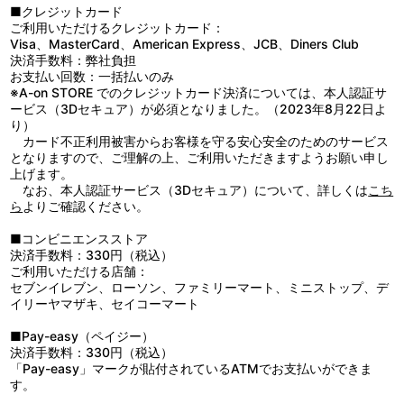
●高温多湿、直射日光、火気を避けて保管してください。
■クレジットカード
ご利用いただけるクレジットカード：
Visa、MasterCard、American Express、JCB、Diners Club
決済手数料：弊社負担
お支払い回数：一括払いのみ
※A-on STORE でのクレジットカード決済については、本人認証サ
ービス（3Dセキュア）が必須となりました。（2023年8月22日よ
り）
カード不正利用被害からお客様を守る安心安全のためのサービス
となりますので、ご理解の上、ご利用いただきますようお願い申し
上げます。
なお、本人認証サービス（3Dセキュア）について、詳しくは
こち
ら
よりご確認ください。
■コンビニエンスストア
決済手数料：330円（税込）
ご利用いただける店舗：
セブンイレブン、ローソン、ファミリーマート、ミニストップ、デ
イリーヤマザキ、セイコーマート
■Pay-easy（ペイジー）
決済手数料：330円（税込）
「Pay-easy」マークが貼付されているATMでお支払いができま
す。