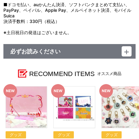
■ドコモ払い、auかんたん決済、ソフトバンクまとめて支払い、
PayPay、ペイパル、Apple Pay、メルペイネット決済、モバイル
Suica
決済手数料：330円（税込）
※土日祝日の発送はございません。
必ずお読みください
【商品の取り扱い】
A-on STORE
※イベント会場や海外等で販売する場合がございます。詳細は公
RECOMMEND ITEMS
オススメ商品
式サイト等でご案内いたします。
※今後、イベント会場やその他店舗で在庫販売を行う場合がござ
います。詳細は公式サイト等でご案内いたします。
【ご注意(必ずお読みください)】
■商品について
※本商品は、「劇場版カードキャプターさくら 封印されたカード
25周年記念上映」にて劇場販売したグッズとなります。
※「劇場版カードキャプターさくら 封印されたカード 25周年記
念上映」グッズ以外の商品との合わせ買いはできません。
※本商品は準備数に限りがございます。準備数に達した場合､早期
グッズ
グッズ
グッズ