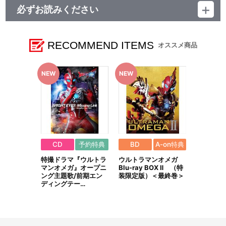
必ずお読みください
■ご注文・お支払いについて
※A-on STOREでの決済方法は「カード決済」、「コンビニ決
済」、「Pay-easy（ペイジー）」、「WEB・スマホ決済」のみと
RECOMMEND ITEMS
オススメ商品
なります。
※メール受信設定を行っているお客様につきましては、必ず
[@bnfw.co.jp]のドメイン指定受信の設定をお願いいたします。
(受信許可の設定を行わないとメールが「迷惑メールフォルダ」に
入る場合や届かない場合がございます。)
※決済方法「コンビニ決済」、「Pay-easy（ペイジー）」を選択時
は、12月上旬以降、メールにてお支払い方法をご案内させていただ
きます。
あらかじめ[@bnfw.co.jp]のドメイン指定受信の設定をお願いい
たします。
メールにてご案内させていただきましたお支払期日までに購入・
CD
予約特典
BD
A-on特典
決済手続きが行われなかった場合は、キャンセル扱いとして手続き
特撮ドラマ『ウルトラ
ウルトラマンオメガ
を致します。
マンオメガ』オープニ
Blu-ray BOX Ⅱ （特
いかなる理由でも、決済期間の延長は対応出来かねます。
ング主題歌/前期エン
装限定版）＜最終巻＞
なお、発売月上旬以降、以下の手順でもご確認いただけます。
ディングテー…
（１）A-on STOREにアクセスし、ログインします。
（２）「マイページ」の「ご注文履歴」を開きます。
（３）対象のご注文番号をクリック。
（４）「配送情報」内「決済方法」の「お支払い手続きはこちら」
から確認します。