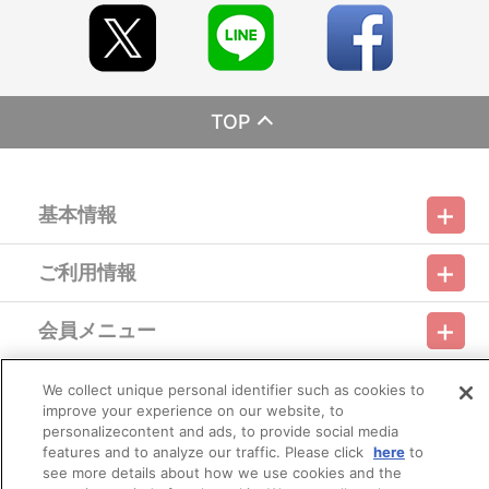
※決済方法「カード決済」を選択時は、12月上旬ごろに決済処理を
実施いたします。
注文受付後の決済方法変更はできませんので、あらかじめご了承
ください。
※決済方法「WEB・スマホ決済」を選択時は、即時決済処理を実施
いたします。注文受付後の決済方法変更はできませんので、あらか
TOP
じめご了承ください。
※お客様都合による決済後のキャンセルは出来かねます。
※以下のご注文は、キャンセルさせていただく場合がございます。
（１）転売、再販売または営利目的の恐れがある注文と判断した場
基本情報
合
（２）購入上限のある商品を個人またはグループが繰り返し注文し
た場合
ご利用情報
（３）過去に複数の購入履歴がある個人またはグループが注文した
利用規約
特定商取引法に基づく表示
プライバシーポリシー
場合
（４）商品の送付先が物流倉庫、転送センターなどの場合
会員メニュー
（５）上記以外で不正な注文と判断した場合
ご利用ガイド
サイトマップ
お問い合わせ
推奨環境
プライバシーオプション
会社概要
■配送について
その他のご案内
We collect unique personal identifier such as cookies to
※本商品は、お申し込み状況、生産の都合等により、お届け日が
ログイン
会員規約
新規会員登録
Do Not Sell or Share My Personal Information
変更となる場合がございます。あらかじめご了承ください。
improve your experience on our website, to
※配送地域や決済方法、天候の状況等によって、お届け日が異な
personalizecontent and ads, to provide social media
公式X
バンダイナムコフィルムワークス
りますので、あらかじめご了承ください。
features and to analyze our traffic. Please click
here
to
※配送地域は日本国内に限らせていただきます。また、配送会社
see more details about how we use cookies and the