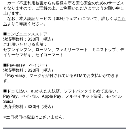
ラト」と名付けられた地球人の姿で、初めて触れ合う生き物「地球
カード不正利用被害からお客様を守る安心安全のためのサービス
人」を理解しようと、興味津々に人々を見つめる。
となりますので、ご理解の上、ご利用いただきますようお願い申し
ときに出現する巨大生物、ソラトの失われた記憶から蘇る「怪
上げます。
獣」という言葉。次々と出現する巨大生物「怪獣」を目の前にし
なお、本人認証サービス（3Dセキュア）について、詳しくは
こち
て、無意識に使命を掻き立てられるソラトはウルトラマンオメガに
ら
よりご確認ください。
変身し、シャープでパワフルな戦いを繰り広げる。
一方で地球人も、初めての巨大生物と赤きスラッガーで戦う巨人
■コンビニエンスストア
が何者なのかを理解しようと、あらゆる目でその姿を見つめる。や
決済手数料：330円（税込）
がて結ばれる「宇宙人と地球人」のバディ…ソラトと平凡な青年。
ご利用いただける店舗：
見つめ合い響き合うバディの心を通して、「ウルトラマンがなぜ地
セブンイレブン、ローソン、ファミリーマート、ミニストップ、デ
球を守るのか？」の問いに迫る。
イリーヤマザキ、セイコーマート
今、目覚めの刻（とき）―。
■Pay-easy（ペイジー）
決済手数料：330円（税込）
「Pay-easy」マークが貼付されているATMでお支払いができま
す。
■ドコモ払い、auかんたん決済、ソフトバンクまとめて支払い、
PayPay、ペイパル、Apple Pay、メルペイネット決済、モバイル
Suica
決済手数料：330円（税込）
※土日祝日の発送はございません。