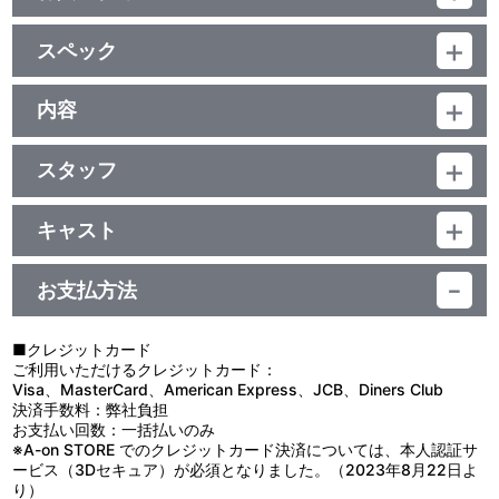
特典
スペック
【SPECIAL DISC】
■『ウルトラマンオメガ』キャストビジュアルコメンタリー 語らい
品番：BCXS-2003
の刻（出演：近藤頌利／吉田晴登／工藤綾乃）
ジャンル：TV特撮
内容
■『ウルトラマンオメガ』メイキング Part.1
（本編Disc：約310分+特典Disc：約200分）
■特報
制作年度：2025年
本編Disc：ﾘﾆｱPCM(ｽﾃﾚｵ)／AVC／BD50G×2枚／16：9<1080p
■ダイジェストPV
High Definition>
スタッフ
■新番組『ウルトラマンオメガ』プレミア発表会
【13話収録】
特典Disc：リニアPCM(ステレオ)／AVC／BD50G×1枚／16：
■新番組『ウルトラマンオメガ』カウントダウンメッセージ
監督：武居正能 他／シリーズ構成：根元歳三・足木淳一郎／脚
第1話「宇宙人がやってきた」／第2話「俺と宇宙人と学者さん」／
9<1080i High Definition>・一部16：9<1080p High Definition>／
■第1話予告
本：根元歳三 他／監修：塚越隆行／企画：黒澤 桂／チーフプロデ
第3話「急な寒波に御用心」
カラー／（予）460分／2巻
キャスト
■ノンテロップオープニング
ューサー：北浦嗣巳／プロデューサー：村山和之・大石淳子・田中
第4話「爪痕の謎を追え」／第5話「ミコとミコト」／第6話「怪獣
■ノンテロップエンディング
オオキダ ソラト：近藤頌利／ホシミ コウセイ：吉田晴登／イチド
渉／音楽：NARASAKI／製作：円谷プロダクション・テレビ東京・
の探しもの」
■特別総集編①「アカジナリアキの日常」予告
ウ アユム：工藤綾乃
電通／オープニング主題歌：ASH「BRIGHT EYES」／エンディン
第7話「カゼになる」／第8話「霧降山の伝説」／第9話「カネナリ
お支払方法
■特別総集編①「アカジナリアキの日常」
グテーマ：MindaRyn feat. ASH「Missing Link」
怪獣パーク」
第10話「密着！２人の素顔」／第11話「グライム再び」／第12話
「俺のやりたいこと」
■クレジットカード
特典
第13話「アユ姉にバレちゃった！」
ご利用いただけるクレジットカード：
Visa、MasterCard、American Express、JCB、Diners Club
■作品解説書(4C/24P)
決済手数料：弊社負担
ヒーローも怪獣も存在しない地球に、突然「ソラ」から落ちてき
お支払い回数：一括払いのみ
他、仕様
た宇宙人。その姿は、赤き宇宙ブーメラン「オメガスラッガー」を
※A-on STORE でのクレジットカード決済については、本人認証サ
シンボルに湛える、“究極” の名を冠したウルトラマン。
ービス（3Dセキュア）が必須となりました。（2023年8月22日よ
■特製くるみBOX
それまでの記憶を失った宇宙人「ウルトラマンオメガ」は、「ソ
り）