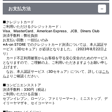
【使用上の注意】
サイズ：セカンドガン ：約 縦57mm×横58mm 以内
●本来の用途以外で使用しないでください。
スケルバット ：約 縦59mm×横52mm 以内
お支払方法
●思わぬ事故のおそれがありますので、乳幼児または小さなお子様
キングヘラクロス：約 縦57mm×横64mm 以内
には絶対に与えないでください。
ギーガン ：約 縦58mm×横55mm 以内
●ちっ息などのおそれがありますので、口の中には絶対に入れない
コンボス ：約 縦55mm×横64mm 以内
■クレジットカード
でください。
エレファントム ：約 縦51mm×横58mm 以内
ご利用いただけるクレジットカード：
●商品の特性上、とがった部分があります。取り扱いには十分ご注
ガッタイダー ：約 縦62mm×横55mm 以内
Visa、MasterCard、American Express、JCB、Diners Club
意ください。
ドンゴロ ：約 縦65mm×横53mm 以内
決済手数料：弊社負担
●ケガや破損の原因になることがありますので、重いものをぶら下
生産国：中国
お支払い回数：一括払いのみ
げたり、無理に引っ張ったりしないでください。
※A-on STORE でのクレジットカード決済については、本人認証サ
●高温多湿、直射日光を避け、お子様の手の届かないところに保管
ービス（3Dセキュア）が必須となりました。（2023年8月22日よ
してください。
り）
●汚れた場合は、水や薄めた中性洗剤を含ませ、固く絞った布でお
カード不正利用被害からお客様を守る安心安全のためのサービス
拭きください。
となりますので、ご理解の上、ご利用いただきますようお願い申し
●ベンジンやシンナーなどの溶剤やアルコールは変色・変形・破損
上げます。
の原因になりますので使用や付着をお避けください。
なお、本人認証サービス（3Dセキュア）について、詳しくは
こち
ら
よりご確認ください。
■コンビニエンスストア
決済手数料：330円（税込）
ご利用いただける店舗：
セブンイレブン、ローソン、ファミリーマート、ミニストップ、デ
イリーヤマザキ、セイコーマート
■Pay-easy（ペイジー）