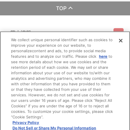
・他、一般店舗
※イベント会場・催事会場や海外等で販売する場合がありま
TOP
す。
※詳細は公式サイト等でご案内致します。
【ご注意（必ずお読みください）】
基本情報
■商品について
※本商品は、2025年7月12日（土）より『魔神英雄伝ワタル＆
We collect unique personal identifier such as cookies to
魔神創造伝ワタル展』会場等にて販売された商品と同じ仕様となり
improve your experience on our website, to
ご利用情報
ます。
利用規約
特定商取引法に基づく表示
プライバシーポリシー
personalizecontent and ads, to provide social media
※本商品は、サンライズストア 他、一般店舗にて販売される商
features and to analyze our traffic. Please click
here
to
品と同じ仕様となります。
see more details about how we use cookies and the
会員メニュー
※本商品は準備数に限りがございます。準備数に達した場合、
ご利用ガイド
サイトマップ
お問い合わせ
推奨環境
retention period of each cookie. We may sell or share
プライバシーオプション
会社概要
早期にご注文の受付を終了させていただくことがございます。
information about your use of our website to/with our
※ご要望多数の場合、お届け時期を変更し、再度受注を行うこ
その他のご案内
analytics and advertising partners, who may combine it
とがございます。
ログイン
会員規約
新規会員登録
Do Not Sell or Share My Personal Information
with other information that you have provided to them
※撮影環境やご利用のモニター環境により、実物と多少異なっ
or that they have collected from your use of their
て見える場合がございます。
公式X
バンダイナムコフィルムワークス
services. However, we do not set and use cookies for
※商品画像はイメージです。実際の商品仕様が異なる場合がご
ざいます。あらかじめご了承ください。
our users under 16 years of age. Please click “Reject All
※すでにご注文しているかのご確認には、「マイページ」
Cookies” if you are under the age of 16 or to reject all
→「ご注文履歴」にてご確認いただけます。
cookies. To customize your cookie settings, please click
“Cookie Settings”.
■ご注文・お支払いについて
Privacy Policy
※ご注文は、おひとり様２点までとなります。
Do Not Sell or Share My Personal Information