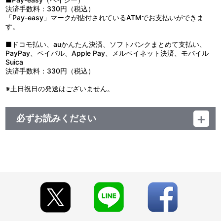
決済手数料：330円（税込）
「Pay-easy」マークが貼付されているATMでお支払いができま
す。
■ドコモ払い、auかんたん決済、ソフトバンクまとめて支払い、
PayPay、ペイパル、Apple Pay、メルペイネット決済、モバイル
Suica
決済手数料：330円（税込）
※土日祝日の発送はございません。
必ずお読みください
＜『魔神英雄伝ワタル＆魔神創造伝ワタル展』事後通販＞
■注文受付期間：2025年9月2日（火）12:00 ～ 2025年10月12日
（日）23:59
■発送予定：2025年11月下旬
【商品の取り扱い】
・サンライズストア（https://p-bandai.jp/sunrise-store/）
・A-on STORE（https://a-onstore.jp/）