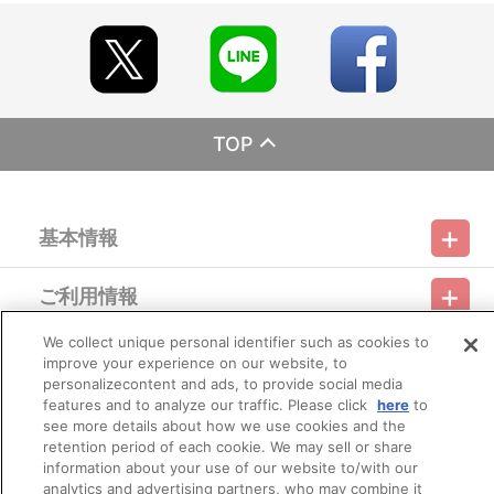
■発送予定：2025年11月下旬
【商品の取り扱い】
・サンライズストア（https://p-bandai.jp/sunrise-store/）
・A-on STORE（https://a-onstore.jp/）
・他、一般店舗
※イベント会場・催事会場や海外等で販売する場合がありま
TOP
す。
※詳細は公式サイト等でご案内致します。
【ご注意（必ずお読みください）】
基本情報
■商品について
※本商品は、2025年7月12日（土）より『魔神英雄伝ワタル＆
魔神創造伝ワタル展』会場等にて販売された商品と同じ仕様となり
ご利用情報
ます。
利用規約
特定商取引法に基づく表示
プライバシーポリシー
※本商品は、サンライズストア 他、一般店舗にて販売される商
品と同じ仕様となります。
We collect unique personal identifier such as cookies to
会員メニュー
※本商品は準備数に限りがございます。準備数に達した場合、
improve your experience on our website, to
ご利用ガイド
サイトマップ
お問い合わせ
推奨環境
プライバシーオプション
会社概要
早期にご注文の受付を終了させていただくことがございます。
personalizecontent and ads, to provide social media
※ご要望多数の場合、お届け時期を変更し、再度受注を行うこ
features and to analyze our traffic. Please click
here
to
その他のご案内
とがございます。
ログイン
会員規約
新規会員登録
see more details about how we use cookies and the
Do Not Sell or Share My Personal Information
※撮影環境やご利用のモニター環境により、実物と多少異なっ
retention period of each cookie. We may sell or share
て見える場合がございます。
information about your use of our website to/with our
公式X
バンダイナムコフィルムワークス
※商品画像はイメージです。実際の商品仕様が異なる場合がご
analytics and advertising partners, who may combine it