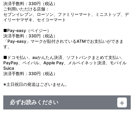
決済手数料：330円（税込）
ご利用いただける店舗：
セブンイレブン、ローソン、ファミリーマート、ミニストップ、デ
イリーヤマザキ、セイコーマート
■Pay-easy（ペイジー）
決済手数料：330円（税込）
「Pay-easy」マークが貼付されているATMでお支払いができま
す。
■ドコモ払い、auかんたん決済、ソフトバンクまとめて支払い、
PayPay、ペイパル、Apple Pay、メルペイネット決済、モバイル
Suica
決済手数料：330円（税込）
※土日祝日の発送はございません。
必ずお読みください
＜『魔神英雄伝ワタル＆魔神創造伝ワタル展』事後通販＞
■注文受付期間：2025年9月2日（火）12:00 ～ 2025年10月12日
（日）23:59