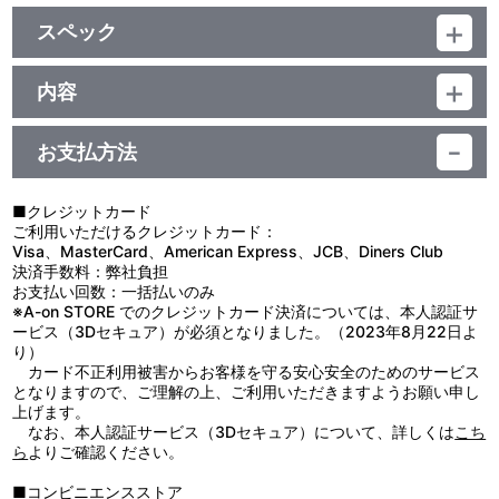
スペック
品番：TU-11933
ジャンル：その他
内容
素材：紙
【使用上の注意】
サイズ：約 縦60mm×横60mm 以内
●本来の用途以外の使用はしないでください。
生産国：日本
お支払方法
●ステッカーは直接肌に貼らないでください。かぶれなどの恐れが
あります。
●思わぬ事故の恐れがありますので、乳幼児または小さなお子様に
■クレジットカード
は絶対に与えないでください。
ご利用いただけるクレジットカード：
●小さなお子様の手の届かないところで使用、保管してください。
Visa、MasterCard、American Express、JCB、Diners Club
●貼る面のホコリ、油分、水分などよくふきとって貼り付けてくだ
決済手数料：弊社負担
さい。
お支払い回数：一括払いのみ
●接着面の材質により、のり残りする場合や、はがれにくい場合が
※A-on STORE でのクレジットカード決済については、本人認証サ
ございます。
ービス（3Dセキュア）が必須となりました。（2023年8月22日よ
●直射日光を避け、高温、多湿な場所を避けて保管してください。
り）
カード不正利用被害からお客様を守る安心安全のためのサービス
となりますので、ご理解の上、ご利用いただきますようお願い申し
上げます。
なお、本人認証サービス（3Dセキュア）について、詳しくは
こち
ら
よりご確認ください。
■コンビニエンスストア