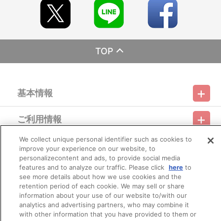
【商品の取り扱い】
・サンライズストア（https://p-bandai.jp/sunrise-store/）
・A-on STORE（https://a-onstore.jp/）
・他、一般店舗
※イベント会場・催事会場や海外等で販売する場合がありま
TOP
す。
※詳細は公式サイト等でご案内致します。
【ご注意（必ずお読みください）】
基本情報
■商品について
※本商品は、2025年7月12日（土）より『魔神英雄伝ワタル＆
魔神創造伝ワタル展』会場等にて販売された商品と同じ仕様となり
ご利用情報
ます。
利用規約
特定商取引法に基づく表示
プライバシーポリシー
※本商品は、サンライズストア 他、一般店舗にて販売される商
品と同じ仕様となります。
We collect unique personal identifier such as cookies to
会員メニュー
※本商品は準備数に限りがございます。準備数に達した場合、
improve your experience on our website, to
ご利用ガイド
サイトマップ
お問い合わせ
推奨環境
プライバシーオプション
会社概要
早期にご注文の受付を終了させていただくことがございます。
personalizecontent and ads, to provide social media
※ご要望多数の場合、お届け時期を変更し、再度受注を行うこ
features and to analyze our traffic. Please click
here
to
その他のご案内
とがございます。
ログイン
会員規約
新規会員登録
see more details about how we use cookies and the
Do Not Sell or Share My Personal Information
※撮影環境やご利用のモニター環境により、実物と多少異なっ
retention period of each cookie. We may sell or share
て見える場合がございます。
information about your use of our website to/with our
公式X
バンダイナムコフィルムワークス
※商品画像はイメージです。実際の商品仕様が異なる場合がご
analytics and advertising partners, who may combine it
ざいます。あらかじめご了承ください。
with other information that you have provided to them or
※すでにご注文しているかのご確認には、「マイページ」