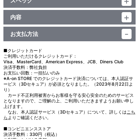
スペック
品番：TU-11927
ジャンル：衣類
内容
素材：本体：ポリエステル65％／綿35％
「鳳龍剣」の文字にはリフレクタープリントを使用。
別布：ポリエステル62％／綿33％／ポリウレタン5％
サイズ：フリーサイズ（約 身丈：70cm 身巾：56cm 肩巾：48cm
お支払方法
【使用上の注意】
袖丈：22cm）
●本来の用途以外で使用しないでください。
生産国：中国
●濡れたり湿った状態での使用や摩擦により、色落ちや色移りのお
■クレジットカード
それがありますので、ご注意ください。
ご利用いただけるクレジットカード：
●洗濯により多少の色落ちがあります。濃色は白色や淡色のものと
Visa、MasterCard、American Express、JCB、Diners Club
分けて洗ってください。
決済手数料：弊社負担
●濡れたまま放置すると、色落ち・色移りなどの原因になります。
お支払い回数：一括払いのみ
洗濯後は形を整えて、速やかに陰干ししてください。
※A-on STORE でのクレジットカード決済については、本人認証サ
●洗濯の際は蛍光増白剤が入っていない洗剤を使用してください。
ービス（3Dセキュア）が必須となりました。（2023年8月22日よ
●漂白剤の使用はお避けください。
り）
●プリント部分はもみ洗いを避け、アイロンは当てないでくださ
カード不正利用被害からお客様を守る安心安全のためのサービス
い。
となりますので、ご理解の上、ご利用いただきますようお願い申し
●直射日光及び紫外線が長期間あたる場所での保管は変色や劣化の
上げます。
原因になりますのでお避けください。
なお、本人認証サービス（3Dセキュア）について、詳しくは
こち
●乾燥機の使用はお避けください。
ら
よりご確認ください。
●プリントは太陽光に弱いため、洗濯後は形を整えて、必ず陰干し
してください。
■コンビニエンスストア
●蓄光プリントは洗濯を繰り返すことによって多少薄くなることが
決済手数料：330円（税込）
あります。