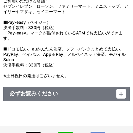
ご利用いただける店舗：
セブンイレブン、ローソン、ファミリーマート、ミニストップ、デ
イリーヤマザキ、セイコーマート
■Pay-easy（ペイジー）
決済手数料：330円（税込）
「Pay-easy」マークが貼付されているATMでお支払いができま
す。
■ドコモ払い、auかんたん決済、ソフトバンクまとめて支払い、
PayPay、ペイパル、Apple Pay、メルペイネット決済、モバイル
Suica
決済手数料：330円（税込）
※土日祝日の発送はございません。
必ずお読みください
＜『魔神英雄伝ワタル＆魔神創造伝ワタル展』事後通販＞
■注文受付期間：2025年9月2日（火）12:00 ～ 2025年10月12日
（日）23:59
■発送予定：2025年11月下旬