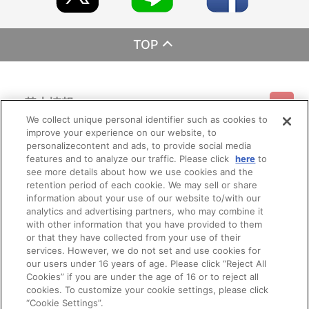
・サンライズストア（https://p-bandai.jp/sunrise-store/）
・A-on STORE（https://a-onstore.jp/）
・他、一般店舗
※イベント会場・催事会場や海外等で販売する場合がありま
TOP
す。
※詳細は公式サイト等でご案内致します。
【ご注意（必ずお読みください）】
基本情報
■商品について
※本商品は、2025年7月12日（土）より『魔神英雄伝ワタル＆
We collect unique personal identifier such as cookies to
魔神創造伝ワタル展』会場等にて販売された商品と同じ仕様となり
improve your experience on our website, to
ご利用情報
ます。
利用規約
特定商取引法に基づく表示
プライバシーポリシー
personalizecontent and ads, to provide social media
※本商品は、サンライズストア 他、一般店舗にて販売される商
features and to analyze our traffic. Please click
here
to
品と同じ仕様となります。
see more details about how we use cookies and the
会員メニュー
※本商品は準備数に限りがございます。準備数に達した場合、
ご利用ガイド
サイトマップ
お問い合わせ
推奨環境
retention period of each cookie. We may sell or share
プライバシーオプション
会社概要
早期にご注文の受付を終了させていただくことがございます。
information about your use of our website to/with our
※ご要望多数の場合、お届け時期を変更し、再度受注を行うこ
その他のご案内
analytics and advertising partners, who may combine it
とがございます。
ログイン
会員規約
新規会員登録
Do Not Sell or Share My Personal Information
with other information that you have provided to them
※撮影環境やご利用のモニター環境により、実物と多少異なっ
or that they have collected from your use of their
て見える場合がございます。
公式X
バンダイナムコフィルムワークス
services. However, we do not set and use cookies for
※商品画像はイメージです。実際の商品仕様が異なる場合がご
ざいます。あらかじめご了承ください。
our users under 16 years of age. Please click “Reject All
※すでにご注文しているかのご確認には、「マイページ」
Cookies” if you are under the age of 16 or to reject all
→「ご注文履歴」にてご確認いただけます。
cookies. To customize your cookie settings, please click
“Cookie Settings”.