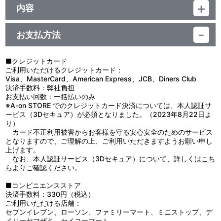
ジャンル：アクリルキーホルダー、アクリルスタンド
内容
素材：アクリル
【使用上の注意】
サイズ：龍王丸：約 縦53mm×横49mm 以内
●本来の用途以外で使用しないでください。
邪虎丸：約 縦51mm×横50mm 以内
お支払方法
●思わぬ事故のおそれがありますので、乳幼児または小さなお子様
生産国：日本
には絶対に与えないでください。
●ケガや破損の原因になることがありますので、重いものをぶら下
■クレジットカード
げたり、無理に引っ張ったりしないでください。
ご利用いただけるクレジットカード：
●高温多湿、直射日光を避け、お子様の手の届かないところに保管
Visa、MasterCard、American Express、JCB、Diners Club
してください。
決済手数料：弊社負担
●商品の特性上、とがった部分があります。取り扱いには十分ご注
お支払い回数：一括払いのみ
意ください。
※A-on STORE でのクレジットカード決済については、本人認証サ
●汚れた場合は、水や薄めた中性洗剤を含ませ固く絞った布でやさ
ービス（3Dセキュア）が必須となりました。（2023年8月22日よ
しく拭きとってください。
り）
●ベンジンやシンナー、アルコール系溶剤などを使用しますと、変
カード不正利用被害からお客様を守る安心安全のためのサービス
色・変形・破損の原因になりますのでお避けください。
となりますので、ご理解の上、ご利用いただきますようお願い申し
上げます。
なお、本人認証サービス（3Dセキュア）について、詳しくは
こち
ら
よりご確認ください。
■コンビニエンスストア
決済手数料：330円（税込）
ご利用いただける店舗：
セブンイレブン、ローソン、ファミリーマート、ミニストップ、デ
イリーヤマザキ、セイコーマート