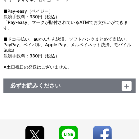
■Pay-easy（ペイジー）
決済手数料：330円（税込）
「Pay-easy」マークが貼付されているATMでお支払いができま
す。
■ドコモ払い、auかんたん決済、ソフトバンクまとめて支払い、
PayPay、ペイパル、Apple Pay、メルペイネット決済、モバイル
Suica
決済手数料：330円（税込）
※土日祝日の発送はございません。
必ずお読みください
＜『魔神英雄伝ワタル＆魔神創造伝ワタル展』事後通販＞
■注文受付期間：2025年9月2日（火）12:00 ～ 2025年10月12日
（日）23:59
■発送予定：2025年11月下旬
【商品の取り扱い】