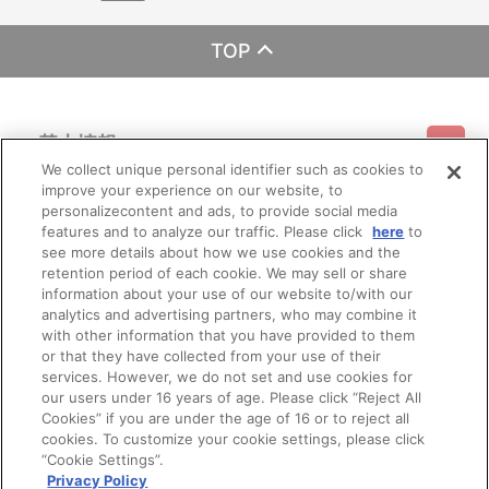
・A-on STORE（https://a-onstore.jp/）
・他、一般店舗
※イベント会場・催事会場や海外等で販売する場合がありま
TOP
す。
※詳細は公式サイト等でご案内致します。
【ご注意（必ずお読みください）】
基本情報
■商品について
※本商品は、2025年7月12日（土）より『魔神英雄伝ワタル＆
We collect unique personal identifier such as cookies to
魔神創造伝ワタル展』会場等にて販売された商品と同じ仕様となり
improve your experience on our website, to
ご利用情報
ます。
利用規約
特定商取引法に基づく表示
プライバシーポリシー
personalizecontent and ads, to provide social media
※本商品は、サンライズストア 他、一般店舗にて販売される商
features and to analyze our traffic. Please click
here
to
品と同じ仕様となります。
see more details about how we use cookies and the
会員メニュー
※本商品は準備数に限りがございます。準備数に達した場合、
ご利用ガイド
サイトマップ
お問い合わせ
推奨環境
retention period of each cookie. We may sell or share
プライバシーオプション
会社概要
早期にご注文の受付を終了させていただくことがございます。
information about your use of our website to/with our
※ご要望多数の場合、お届け時期を変更し、再度受注を行うこ
その他のご案内
analytics and advertising partners, who may combine it
とがございます。
ログイン
会員規約
新規会員登録
Do Not Sell or Share My Personal Information
with other information that you have provided to them
※撮影環境やご利用のモニター環境により、実物と多少異なっ
or that they have collected from your use of their
て見える場合がございます。
公式X
バンダイナムコフィルムワークス
services. However, we do not set and use cookies for
※商品画像はイメージです。実際の商品仕様が異なる場合がご
ざいます。あらかじめご了承ください。
our users under 16 years of age. Please click “Reject All
※すでにご注文しているかのご確認には、「マイページ」
Cookies” if you are under the age of 16 or to reject all
→「ご注文履歴」にてご確認いただけます。
cookies. To customize your cookie settings, please click
“Cookie Settings”.
■ご注文・お支払いについて
Privacy Policy