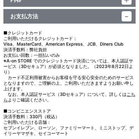
素材：アクリル
【使用上の注意】
サイズ：本体（戦部ワタル） ：約 縦103mm×横48mm 以
●本来の用途以外で使用しないでください。
内
お支払方法
●思わぬ事故のおそれがありますので、乳幼児または小さなお子様
本体（虎王） ：約 縦101mm×横63mm 以内
には絶対に与えないでください。
本体（忍部ヒミコ＆幻龍斎）：約 縦75mm ×横51mm 以内
●ケガや破損の原因になることがありますので、重いものをぶら下
本体（剣部シバラク） ：約 縦130mm×横93mm 以内
■クレジットカード
げたり、無理に引っ張ったりしないでください。
本体（渡部クラマ） ：約 縦119mm×横93mm 以内
ご利用いただけるクレジットカード：
●高温多湿、直射日光を避け、お子様の手の届かないところに保管
本体（海火子） ：約 縦109mm×横49mm 以内
Visa、MasterCard、American Express、JCB、Diners Club
してください。
台座 ：約 縦50mm ×横50mm
決済手数料：弊社負担
●商品の特性上、とがった部分があります。取り扱いには十分ご注
生産国：日本
お支払い回数：一括払いのみ
意ください。
※A-on STORE でのクレジットカード決済については、本人認証サ
●汚れた場合は、水や薄めた中性洗剤を含ませ固く絞った布でやさ
ービス（3Dセキュア）が必須となりました。（2023年8月22日よ
しく拭きとってください。
り）
●ベンジンやシンナー、アルコール系溶剤などを使用しますと、変
カード不正利用被害からお客様を守る安心安全のためのサービス
色・変形・破損の原因になりますのでお避けください。
となりますので、ご理解の上、ご利用いただきますようお願い申し
上げます。
なお、本人認証サービス（3Dセキュア）について、詳しくは
こち
ら
よりご確認ください。
■コンビニエンスストア
決済手数料：330円（税込）
ご利用いただける店舗：
セブンイレブン、ローソン、ファミリーマート、ミニストップ、デ
イリーヤマザキ、セイコーマート