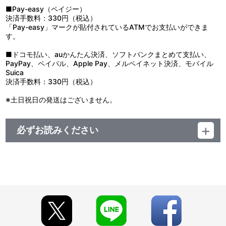
■Pay-easy（ペイジー）
決済手数料：330円（税込）
「Pay-easy」マークが貼付されているATMでお支払いができま
す。
■ドコモ払い、auかんたん決済、ソフトバンクまとめて支払い、
PayPay、ペイパル、Apple Pay、メルペイネット決済、モバイル
Suica
決済手数料：330円（税込）
※土日祝日の発送はございません。
必ずお読みください
＜『魔神英雄伝ワタル＆魔神創造伝ワタル展』事後通販＞
■注文受付期間：2025年9月2日（火）12:00 ～ 2025年10月12日
（日）23:59
■発送予定：2025年11月下旬
【商品の取り扱い】
・サンライズストア（https://p-bandai.jp/sunrise-store/）