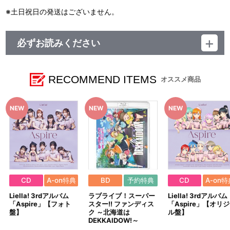
●ケガや破損の原因になることがありますので、重いものをぶら下
げたり、無理に引っ張ったりしないでください。
※土日祝日の発送はございません。
●商品の特性上、とがった部分があります。取り扱いには十分ご注
意ください。
●汚れた場合は、水や薄めた中性洗剤を含ませ固く絞った布でやさ
必ずお読みください
しく拭きとってください。
●ベンジンやシンナー、アルコール系溶剤などを使用しますと、変
■注文受付期間：2025年7月8日(火)～2025年7月28日(月) 23:59
色・変形・破損の原因になりますのでお避けください。
まで
■発送予定：2025年10月下旬
RECOMMEND ITEMS
オススメ商品
【缶バッジ】
●装着する際は、針に十分ご注意ください。
【本商品の内容】
●装着した状態で激しい運動をすると、ケガや事故の原因になりま
ラブライブ！スーパースター!! 結ヶ丘女子購買部 BIRTHDAYプレゼ
すのでお避けください。
ント第4シーズン ～米女メイセット～
●使用しないときは、針に気を付けてお子様の手が届かないところ
に保管してください。
【商品の取り扱い】
●装着する生地によっては表面に傷がついたり、穴あき破損の原因
結ヶ丘女子購買部（プレミアムバンダイ、A-on STORE）
となりますのでご注意ください。
ゲーマーズ
※イベント会場や海外等で販売する場合がございます。詳細は公
式サイト等でご案内いたします。
CD
A-on特典
BD
予約特典
CD
A-on特
【ご注意（必ずお読みください）】
Liella! 3rdアルバム
ラブライブ！スーパー
Liella! 3rdアルバム
■商品について
「Aspire」【フォト
スター!! ファンディス
「Aspire」【オリ
※本商品は、結ヶ丘女子購買部（A-on STORE プレミアムバンダ
盤】
ク ～北海道は
ル盤】
イ支店）にて販売される商品と同じ商品となります。
DEKKAIDOW!～
※本商品は準備数に限りがございます。準備数に達した場合、早