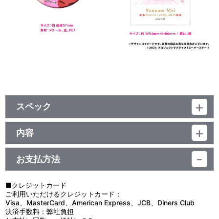
スペック
品番：TUSP-0200
ジャンル：その他
内容
サイズ ：
「ラブライブ！スーパースター!!」公式通販サイト「結ヶ丘女子購
クリアバッグ：本体 約 Ｗ125mm×Ｈ170mm×Ｄ50mm、紐サイズ
買部」より、メイのバースデー記念アイテムが登場！描き下ろしイ
約 全長210mm
お支払方法
ラストを使用したクリアバッグ、アクリルスタンド、缶バッジ、イ
アクリルスタンド：約 W120mm×H155mm
ンスタントフォト風カードの豪華4点セット！メイの誕生日をみん
缶バッジ：約 直径57mm
なでお祝いしよう！！
インスタントフォト風カード：約 W54mm×H86mm
■クレジットカード
ご利用いただけるクレジットカード：
【使用上の注意】
素 材 ：
Visa、MasterCard、American Express、JCB、Diners Club
●本来の用途以外で使用しないでください。
クリアバッグ：鉄、真鍮、亜鉛合金、PVC
決済手数料：弊社負担
●小さなお子様の手の届くところに置かないでください。