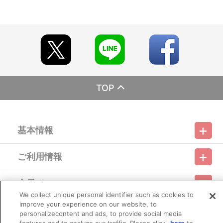
期にご注文の受付を終了させていただくことがございます。
※ご要望多数の場合、お届け時期を変更し、再度受注を行うこと
がございます。
※「在庫がありません」表示後も、ご注文のキャンセルや支払い
期限切れが発生した際は販売を再開させていただく場合がございま
す。あらかじめご了承ください。
※仕様等は予告なく変更となる場合がございます。
※撮影環境やご利用のモニター環境により、実物と多少異なって
見える場合がございます。
※商品画像はイメージです。実際の仕様とは異なる場合がござい
TOP
ます。あらかじめご了承ください。
※すでにご注文しているかのご確認には、「マイページ」→「ご
注文履歴」にてご確認いただけます。
基本情報
■ご注文・お支払いについて
※ご注文は、1注文につき5個までとなります。
※本商品のご注文はバンダイナムコフィルムワークス公式ショッ
ご利用情報
プ『A-on STORE』が承り、発送を行います。
利用規約
特定商取引法に基づく表示
プライバシーポリシー
なお、ご注文には、バンダイナムコフィルムワークス公式ショ
ップ『A-on STORE』の会員登録（無料）が必要となります。
会員メニュー
※本商品は、他の商品との買い合わせはできません。
ご利用ガイド
サイトマップ
お問い合わせ
推奨環境
プライバシーオプション
会社概要
※本商品は受注生産となります。そのため、本商品は前入金とな
We collect unique personal identifier such as cookies to
ります。
improve your experience on our website, to
その他のご案内
※A-on STOREでの決済方法は「カード決済」「コンビニ決済」
ログイン
会員規約
新規会員登録
personalizecontent and ads, to provide social media
Do Not Sell or Share My Personal Information
「Pay-easy（ペイジー）」「WEB・スマホ決済」のみとなりま