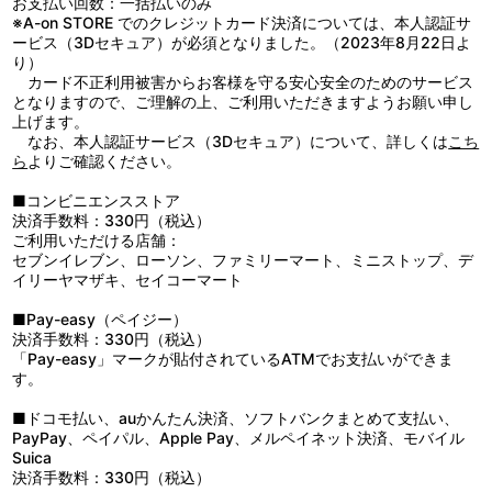
アクリルスタンド：アクリル
お支払い回数：一括払いのみ
●火気や高温のものに近づけないでください。
缶バッジ：スチール、紙、PET
※A-on STORE でのクレジットカード決済については、本人認証サ
●高温多湿、直射日光の当たる場所での保管はお避けください。
インスタントフォト風カード：紙
ービス（3Dセキュア）が必須となりました。（2023年8月22日よ
り）
【クリアバッグ】
生産エリア：日本
カード不正利用被害からお客様を守る安心安全のためのサービス
●過度に重いものや、とがったものを入れたり、無理に詰め込むと
※仕様等は予告なく変更する場合がございます。
となりますので、ご理解の上、ご利用いただきますようお願い申し
破損の原因になりますのでお避けください。
上げます。
●濡れたり湿った状態での使用や摩擦により色落ちや色移りのおそ
なお、本人認証サービス（3Dセキュア）について、詳しくは
こち
れがありますのでご注意ください。濡れた場合は、よく拭き取り、
ら
よりご確認ください。
形を整えた上で陰干ししてください。
●洗濯はできません。汚れた場合は水または薄めた中性洗剤を含ま
■コンビニエンスストア
せ、固く絞った布でやさしく拭いてください。塩素系洗剤、漂白剤
決済手数料：330円（税込）
の使用はお避けください。
ご利用いただける店舗：
●アイロンはお避けください。
セブンイレブン、ローソン、ファミリーマート、ミニストップ、デ
●ベンジンやシンナーなどの溶剤やアルコールの使用や付着は、変
イリーヤマザキ、セイコーマート
色や変形の原因になりますのでお避けください。
●直射日光及び紫外線が長期間あたる場所での保管は変色や劣化の
■Pay-easy（ペイジー）
原因になりますのでお避けください。
決済手数料：330円（税込）
●ストラップを取り付けている金属パーツは、取り外し可能な仕様
「Pay-easy」マークが貼付されているATMでお支払いができま
のため、ネジが使用中に緩くなり外れてしまう場合がございます。
す。
ご使用の際はご注意ください。
■ドコモ払い、auかんたん決済、ソフトバンクまとめて支払い、
【アクリルスタンド】
PayPay、ペイパル、Apple Pay、メルペイネット決済、モバイル
●小さい部品があります。ちっ息などの恐れがありますので、口の
Suica
中には絶対に入れないでください。
決済手数料：330円（税込）