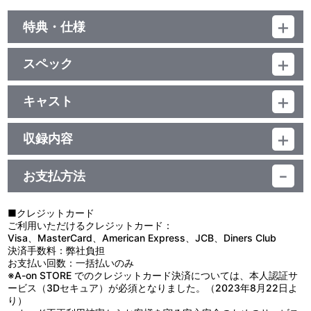
特典・仕様
初回生産分限定特典
スペック
「THE IDOLM@STER MILLION BATTLE OF THE@TER OP 01
02」連動購入特典 購入者限定イベントへの応募券封入
品番：LACM-24712
ジャンル：ゲーム音楽
キャスト
シングル
他、仕様
百瀬莉緒(CV.山口立花子)/宮尾美也(CV.桐谷蝶々)/星井美希(CV.長
／29分
谷川明子)/ジュリア(CV.愛美)
収録内容
描き下ろしイラストジャケット
お支払方法
視聴する
■クレジットカード
ご利用いただけるクレジットカード：
Visa、MasterCard、American Express、JCB、Diners Club
決済手数料：弊社負担
お支払い回数：一括払いのみ
※A-on STORE でのクレジットカード決済については、本人認証サ
ービス（3Dセキュア）が必須となりました。（2023年8月22日よ
り）