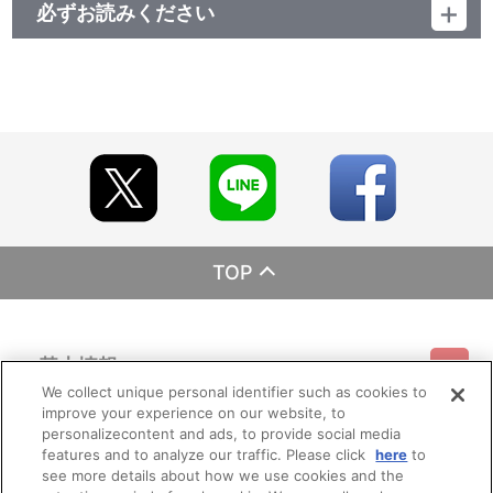
必ずお読みください
レーベル ランティス
発売元 (株)バンダイナムコミュージックライブ
販売元 (株)バンダイナムコフィルムワークス
TOP
基本情報
We collect unique personal identifier such as cookies to
improve your experience on our website, to
ご利用情報
利用規約
特定商取引法に基づく表示
プライバシーポリシー
personalizecontent and ads, to provide social media
features and to analyze our traffic. Please click
here
to
see more details about how we use cookies and the
会員メニュー
ご利用ガイド
サイトマップ
お問い合わせ
推奨環境