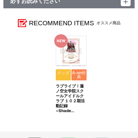
必ずお読みください
に保管してください。
●装着する生地によっては表面に傷がついたり、穴あき破損の原因
■注文受付期間：2025年6月26日(木)～2025年7月13日(日) 23:59
となりますのでご注意ください。
まで
RECOMMEND ITEMS
オススメ商品
【アクリルスタンドポーチ】
■発送予定：2025年9月下旬
●過度に重いものや、とがったものを入れたり、無理に詰め込むと
破損の原因になりますのでお避けください。
【本商品の内容】
●濡れたり湿った状態での使用や摩擦により色落ちや色移りのおそ
ラブライブ！蓮ノ空女学院スクールアイドルクラブ 蓮ノ空女学院
れがありますのでご注意ください。濡れた場合は、よく拭き取り、
購買部 BIRTHDAYプレゼント～セラス 柳田 リリエンフェルト16歳
形を整えた上で陰干ししてください。
お祝いセット～
●洗濯はできません。汚れた場合は水または薄めた中性洗剤を含ま
せ、固く絞った布でやさしく拭いてください。塩素系洗剤、漂白剤
【商品の取り扱い】
の使用はお避けください。
蓮ノ空女学院購買部（プレミアムバンダイ、A-on STORE）
グッズ
A-on特
●直射日光及び紫外線が長期間あたる場所での保管は変色や劣化の
典
ゲーマーズ
原因になりますのでお避けください。
※イベント会場や海外等で販売する場合がございます。詳細は
ラブライブ！蓮
公式サイト等でご案内いたします。
ノ空女学院スク
ールアイドルク
【ご注意（必ずお読みください）】
ラブ １０２期活
■商品について
動記録
※本商品は、蓮ノ空女学院購買部（A-on STORE プレミアムバン
~Shade…
ダイ支店）にて販売される商品と同じ商品となります。
※本商品は準備数に限りがございます。準備数に達した場合、早
期にご注文の受付を終了させていただくことがございます。
※ご要望多数の場合、お届け時期を変更し、再度受注を行うこと