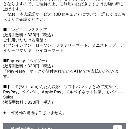
・メッセージ入りバースデーカード
・アクリルスタンドポーチ：ポリエステル、PVC、鉄
となりますので、ご理解の上、ご利用いただきますようお願い申し
・お布団アクリルスタンドポーチ
・ボックス：紙
上げます。
・ボックス
なお、本人認証サービス（3Dセキュア）について、詳しくは
こち
生産エリア：
ら
よりご確認ください。
【使用上の注意】
アクリルスタンド・缶バッジ・バースデーカード・ボックス：日本
●本来の用途以外で使用しないでください。
アクリルスタンドポーチ：中国
■コンビニエンスストア
●思わぬ事故のおそれがありますので、乳幼児または小さなお子様
※仕様等は予告なく変更する場合がございます。
決済手数料：330円（税込）
には絶対に与えないでください。
ご利用いただける店舗：
●高温多湿、直射日光を避け、お子様の手の届かないところに保管
セブンイレブン、ローソン、ファミリーマート、ミニストップ、デ
してください。
イリーヤマザキ、セイコーマート
●火や熱源に近づけないでください。
■Pay-easy（ペイジー）
【アクリルスタンド】
決済手数料：330円（税込）
●商品の特性上、とがった部分があります。取り扱いには十分ご注
「Pay-easy」マークが貼付されているATMでお支払いができま
意ください。
す。
●汚れた場合は、水や薄めた中性洗剤を含ませ固く絞った布でやさ
しく拭きとってください。
■ドコモ払い、auかんたん決済、ソフトバンクまとめて支払い、
●ベンジンやシンナー、アルコール系溶剤などを使用しますと、変
PayPay、ペイパル、Apple Pay、メルペイネット決済、モバイル
色・変形・破損の原因になりますのでお避けください。
Suica
決済手数料：330円（税込）
【缶バッジ】
●装着する際は、針に十分ご注意ください。
※土日祝日の発送はございません。
●装着した状態で激しい運動をすると、ケガや事故の原因になりま
すのでお避けください。
●使用しないときは、針に気を付けてお子様の手が届かないところ