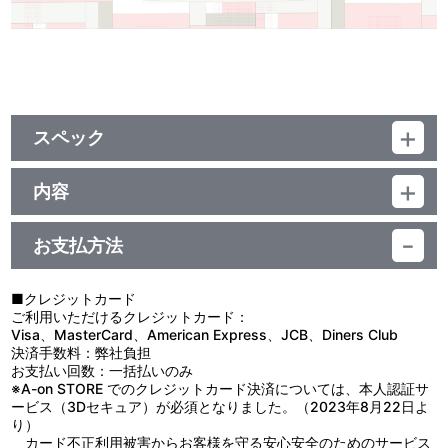
スペック
品番：TUJ-1215
ジャンル：その他
内容
サイズ ：
『ラブライブ！蓮ノ空女学院スクールアイドルクラブ』公式通販サ
・アクリルスタンド：（本体）約 H88mm×W60mm（台座）約
イト「蓮ノ空女学院購買部」より、セラス 柳田 リリエンフェルト
H40mm×W50mm
お支払方法
のバースデー記念アイテムが登場！
・缶バッジ：直径約 57mm
新規描き下ろしイラストを使用したアクリルスタンド、ホログラム
・メッセージ入りバースデーカード：約 W200mm×H132mm （展
缶バッジ、セラスによる描き下ろしメッセージ入りバースデーカー
開時）
■クレジットカード
ド、お布団アクリルスタンドポーチの４点セット！
・アクリルスタンドポーチ：約 H170mm×W100mm×D20mm（収
ご利用いただけるクレジットカード：
特別なボックスに入れてお届けします♪
納可能サイズ）約 H160mm×W85mm
Visa、MasterCard、American Express、JCB、Diners Club
・ボックス：約 H140mm×W190mm×D55mm
決済手数料：弊社負担
今年しかない16歳のお誕生日をみんなでお祝いしよう！
お支払い回数：一括払いのみ
素 材 ：
※A-on STORE でのクレジットカード決済については、本人認証サ
■セット内容
・アクリルスタンド：アクリル
ービス（3Dセキュア）が必須となりました。（2023年8月22日よ
・アクリルスタンド
・缶バッジ：ブリキ、紙、PP
り）
・ホログラム缶バッジ
・メッセージ入りバースデーカード：紙
カード不正利用被害からお客様を守る安心安全のためのサービス