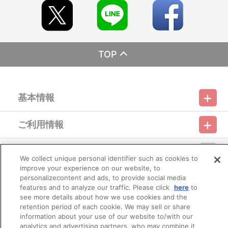
がございます。
※「在庫がありません」表示後も、ご注文のキャンセルや支払い
期限切れが発生した際は販売を再開させていただく場合がございま
す。あらかじめご了承ください。
※仕様等は予告なく変更となる場合がございます。
※撮影環境やご利用のモニター環境により、実物と多少異なって
TOP
見える場合がございます。
※商品画像はイメージです。実際の仕様とは異なる場合がござい
ます。あらかじめご了承ください。
※すでにご注文しているかのご確認には、「マイページ」→「ご
注文履歴」にてご確認いただけます。
基本情報
■ご注文・お支払いについて
※ご注文は、１注文につき5個までとなります。
ご利用情報
※本商品のご注文はバンダイナムコフィルムワークス公式ショッ
利用規約
特定商取引法に基づく表示
プライバシーポリシー
プ『A-on STORE』が承り、発送を行います。
なお、ご注文には、バンダイナムコフィルムワークス公式ショ
会員メニュー
ご利用ガイド
サイトマップ
お問い合わせ
推奨環境
ップ『A-on STORE』の会員登録（無料）が必要となります。
We collect unique personal identifier such as cookies to
プライバシーオプション
会社概要
※本商品は、他の商品との買い合わせはできません。
improve your experience on our website, to
※本商品は受注生産となります。そのため、本商品は前入金とな
その他のご案内
personalizecontent and ads, to provide social media
ログイン
会員規約
新規会員登録
ります。
Do Not Sell or Share My Personal Information
features and to analyze our traffic. Please click
here
to
※A-on STOREでの決済方法は「カード決済」「コンビニ決済」
see more details about how we use cookies and the
「Pay-easy（ペイジー）」「WEB・スマホ決済」のみとなりま
公式X
バンダイナムコフィルムワークス
retention period of each cookie. We may sell or share
す。
information about your use of our website to/with our
※メール受信設定を行っているお客様につきましては、必ず
analytics and advertising partners, who may combine it