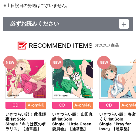
※土日祝日の発送はございません。
必ずお読みください
レーベル ランティス
発売元 (株)バンダイナムコミュージックライブ
販売元 (株)バンダイナムコフィルムワークス
RECOMMEND ITEMS
オススメ商品
CD
A-on特典
CD
A-on特典
CD
A-on特
いきづらい部！ 此花輝
いきづらい部！ 山田真
いきづらい部！ 春宮
夜 1st Solo
緑 1st Solo
くり 1st Solo
Single「キミは夜のポ
Single「Little Green
Single「Pray for
ラリス」【通常盤】
委員会」【通常盤】
love」【通常盤】