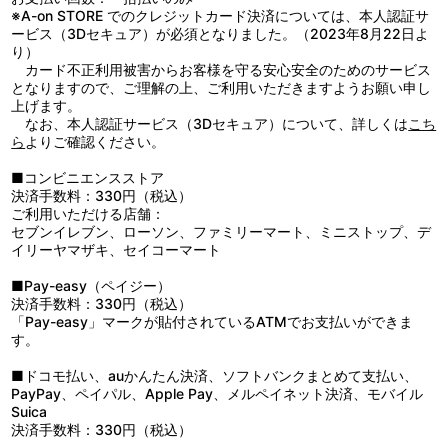
※A-on STORE でのクレジットカード決済については、本人認証サ
ービス（3Dセキュア）が必須となりました。（2023年8月22日よ
り）
カード不正利用被害からお客様を守る安心安全のためのサービス
となりますので、ご理解の上、ご利用いただきますようお願い申し
上げます。
なお、本人認証サービス（3Dセキュア）について、詳しくは
こち
ら
よりご確認ください。
■コンビニエンスストア
決済手数料：330円（税込）
ご利用いただける店舗：
セブンイレブン、ローソン、ファミリーマート、ミニストップ、デ
イリーヤマザキ、セイコーマート
■Pay-easy（ペイジー）
決済手数料：330円（税込）
「Pay-easy」マークが貼付されているATMでお支払いができま
す。
■ドコモ払い、auかんたん決済、ソフトバンクまとめて支払い、
PayPay、ペイパル、Apple Pay、メルペイネット決済、モバイル
Suica
決済手数料：330円（税込）