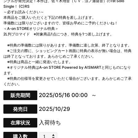
ングルが発売決定！本作は、佐々木翔音（ＣＶ．涼ノ瀬葵音）の1st Solo
Single！ (C)RS
～必ずお読みください～
本商品をご購入いただくと下記の特典を差し上げます。
準備数には限りがございますので、皆様お早めにご予約くださいね！
＜A-on STOREオリジナル特典＞
2L判ブロマイド ※対象商品1点につき、特典を1つ差し上げます。
※特典の準備数には限りがあります。準備数に達し次第、終了となります。
※ご注文の際に、ショッピングカート画面に特典の表示が無い場合は、特典
は終了となっております。あらかじめご了承ください。
※特典は商品と一緒に発送いたします。
※オリジナル特典はA-on STORE Powered by A!SMARTと同じものになり
ます。
※特典の仕様等を変更させていただく場合がございます。あらかじめご了承
ください。
2025/05/16 00:00
販売期間
2025/10/29
発売日
入荷待ち
在庫状況
購入数