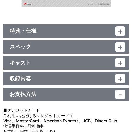
特典・仕様
他、仕様
スペック
描き下ろしイラストジャケット
品番：LACM-24760
ジャンル：国内アニメ音楽
キャスト
シングル
佐々木翔音(CV.涼ノ瀬葵音)
／20分
収録内容
お支払方法
視聴する
■クレジットカード
ご利用いただけるクレジットカード：
Visa、MasterCard、American Express、JCB、Diners Club
決済手数料：弊社負担
お支払い回数：一括払いのみ