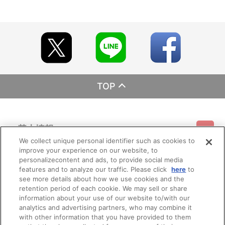
TOP
基本情報
We collect unique personal identifier such as cookies to
improve your experience on our website, to
ご利用情報
利用規約
特定商取引法に基づく表示
プライバシーポリシー
personalizecontent and ads, to provide social media
features and to analyze our traffic. Please click
here
to
see more details about how we use cookies and the
会員メニュー
ご利用ガイド
サイトマップ
お問い合わせ
推奨環境
retention period of each cookie. We may sell or share
プライバシーオプション
会社概要
information about your use of our website to/with our
analytics and advertising partners, who may combine it
その他のご案内
ログイン
会員規約
新規会員登録
Do Not Sell or Share My Personal Information
with other information that you have provided to them