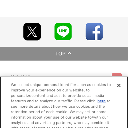
TOP
基本情報
We collect unique personal identifier such as cookies to
improve your experience on our website, to
ご利用情報
利用規約
特定商取引法に基づく表示
プライバシーポリシー
personalizecontent and ads, to provide social media
features and to analyze our traffic. Please click
here
to
see more details about how we use cookies and the
会員メニュー
ご利用ガイド
サイトマップ
お問い合わせ
推奨環境
retention period of each cookie. We may sell or share
プライバシーオプション
会社概要
information about your use of our website to/with our
analytics and advertising partners, who may combine it
その他のご案内
ログイン
会員規約
新規会員登録
Do Not Sell or Share My Personal Information