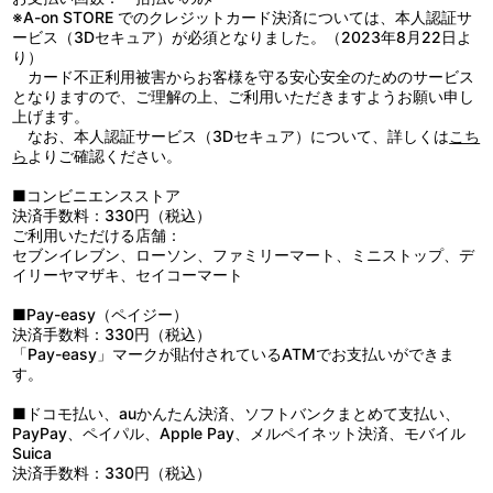
※A-on STORE でのクレジットカード決済については、本人認証サ
ービス（3Dセキュア）が必須となりました。（2023年8月22日よ
り）
カード不正利用被害からお客様を守る安心安全のためのサービス
となりますので、ご理解の上、ご利用いただきますようお願い申し
上げます。
なお、本人認証サービス（3Dセキュア）について、詳しくは
こち
ら
よりご確認ください。
■コンビニエンスストア
決済手数料：330円（税込）
ご利用いただける店舗：
セブンイレブン、ローソン、ファミリーマート、ミニストップ、デ
イリーヤマザキ、セイコーマート
■Pay-easy（ペイジー）
決済手数料：330円（税込）
「Pay-easy」マークが貼付されているATMでお支払いができま
す。
■ドコモ払い、auかんたん決済、ソフトバンクまとめて支払い、
PayPay、ペイパル、Apple Pay、メルペイネット決済、モバイル
Suica
決済手数料：330円（税込）