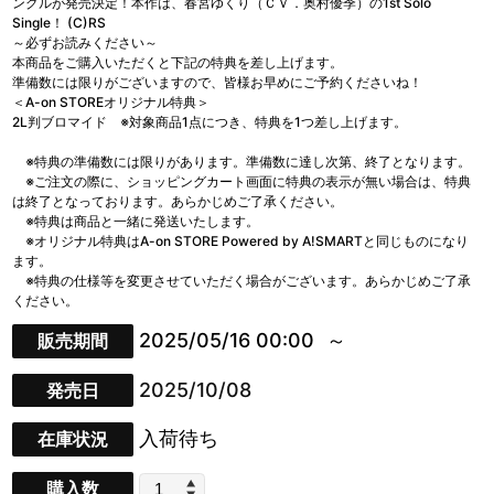
ングルが発売決定！本作は、春宮ゆくり（ＣＶ．奥村優季）の1st Solo
Single！ (C)RS
～必ずお読みください～
本商品をご購入いただくと下記の特典を差し上げます。
準備数には限りがございますので、皆様お早めにご予約くださいね！
＜A-on STOREオリジナル特典＞
2L判ブロマイド ※対象商品1点につき、特典を1つ差し上げます。
※特典の準備数には限りがあります。準備数に達し次第、終了となります。
※ご注文の際に、ショッピングカート画面に特典の表示が無い場合は、特典
は終了となっております。あらかじめご了承ください。
※特典は商品と一緒に発送いたします。
※オリジナル特典はA-on STORE Powered by A!SMARTと同じものになり
ます。
※特典の仕様等を変更させていただく場合がございます。あらかじめご了承
ください。
2025/05/16 00:00
販売期間
2025/10/08
発売日
入荷待ち
在庫状況
購入数