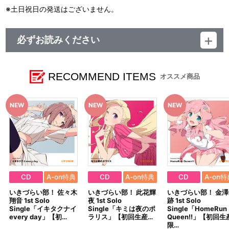
※土日祝日の発送はございません。
必ずお読みください
レーベル ランティス
発売元 (株)バンダイナムコミュージックライブ
販売元 (株)バンダイナムコフィルムワークス
RECOMMEND ITEMS
オススメ商品
CD
A-on特典
CD
A-on特典
CD
A-on特
いきづらい部！ 佐々木
いきづらい部！ 此花輝
いきづらい部！ 金澤
翔音 1st Solo
夜 1st Solo
跡 1st Solo
Single「イキタクナイ
Single「キミは夜のポ
Single「HomeRun
every day」【初…
ラリス」【初回生産…
Queen!!」【初回生
限…