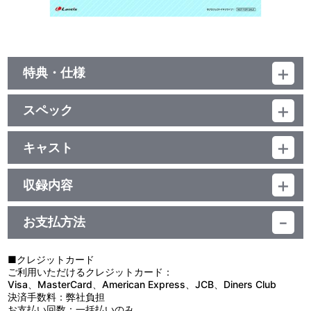
特典・仕様
ジャケットイラストアクリルスタンド付
スペック
他、仕様
品番：LACM-34757
ジャンル：国内アニメ音楽
キャスト
描き下ろしイラストジャケット
シングル
春宮ゆくり(CV.奥村優季)
／20分
収録内容
お支払方法
視聴する
■クレジットカード
ご利用いただけるクレジットカード：
Visa、MasterCard、American Express、JCB、Diners Club
決済手数料：弊社負担
お支払い回数：一括払いのみ