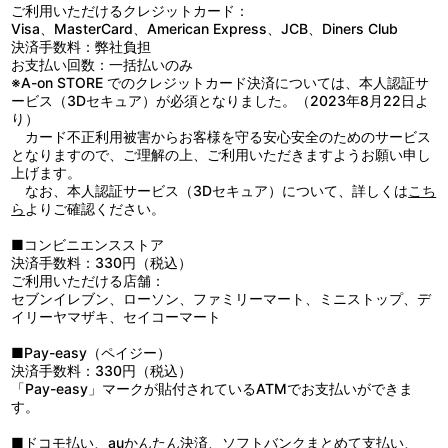
ご利用いただけるクレジットカード：
Visa、MasterCard、American Express、JCB、Diners Club
決済手数料：弊社負担
お支払い回数：一括払いのみ
※A-on STORE でのクレジットカード決済については、本人認証サ
ービス（3Dセキュア）が必須となりました。（2023年8月22日よ
り）
カード不正利用被害からお客様を守る安心安全のためのサービス
となりますので、ご理解の上、ご利用いただきますようお願い申し
上げます。
なお、本人認証サービス（3Dセキュア）について、詳しくは
こち
ら
よりご確認ください。
■コンビニエンスストア
決済手数料：330円（税込）
ご利用いただける店舗：
セブンイレブン、ローソン、ファミリーマート、ミニストップ、デ
イリーヤマザキ、セイコーマート
■Pay-easy（ペイジー）
決済手数料：330円（税込）
「Pay-easy」マークが貼付されているATMでお支払いができま
す。
■ドコモ払い、auかんたん決済、ソフトバンクまとめて支払い、