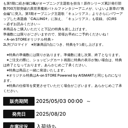
も第1期に続き樋口楓がオープニング主題歌を担当！原作シリーズ累計発行部
数700万部突破の異世界魔術バトルファンタジーアニメが、いよいよ新章の“教
会編”に突入。第1期オープニング主題歌「キュンリアス」よりさらにパワーア
ップした表題曲「CALLING†」に加え、「キュンリアス」も収録。 (C)RS
～必ずお読みください～
本商品をご購入いただくと下記の特典を差し上げます。
準備数には限りがございますので、皆様お早めにご予約くださいね！
＜A-on STOREオリジナル特典＞
2L判ブロマイド ※対象商品1点につき、特典を1つ差し上げます。
※特典の準備数には限りがあります。準備数に達し次第、終了となります。
※ご注文の際に、ショッピングカート画面に特典の表示が無い場合は、特典
は終了となっております。あらかじめご了承ください。
※特典は商品と一緒に発送いたします。
※オリジナル特典はA-on STORE Powered by A!SMARTと同じものになり
ます。
※特典の仕様等を変更させていただく場合がございます。あらかじめご了承
ください。
2025/05/03 00:00
販売期間
2025/08/20
発売日
入荷待ち
在庫状況