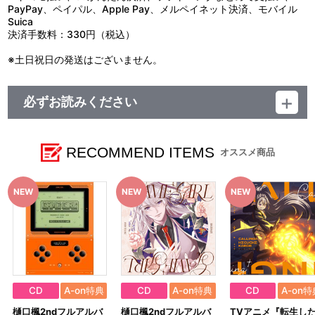
PayPay、ペイパル、Apple Pay、メルペイネット決済、モバイル
Suica
決済手数料：330円（税込）
※土日祝日の発送はございません。
必ずお読みください
レーベル ランティス
発売元 (株)バンダイナムコミュージックライブ
販売元 (株)バンダイナムコフィルムワークス
RECOMMEND ITEMS
オススメ商品
CD
A-on特典
CD
A-on特典
CD
A-on特
樋口楓2ndフルアルバ
樋口楓2ndフルアルバ
TVアニメ『転生し