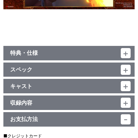
特典・仕様
他、仕様
スペック
描き下ろしイラストジャケット
品番：LACM-24700
ジャンル：国内アニメ音楽
キャスト
シングル
樋口楓
／21分
収録内容
お支払方法
視聴する
■クレジットカード