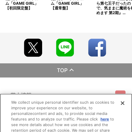
ム「GAME GIRL」
ム「GAME GIRL」
ら第七王子だったの
【初回限定盤】
【通常盤】
で、気ままに魔術を
めます 第2期』…
TOP
基本情報
We collect unique personal identifier such as cookies to
improve your experience on our website, to
ご利用情報
利用規約
特定商取引法に基づく表示
プライバシーポリシー
personalizecontent and ads, to provide social media
features and to analyze our traffic. Please click
here
to
see more details about how we use cookies and the
会員メニュー
ご利用ガイド
サイトマップ
お問い合わせ
推奨環境
retention period of each cookie. We may sell or share
プライバシーオプション
会社概要