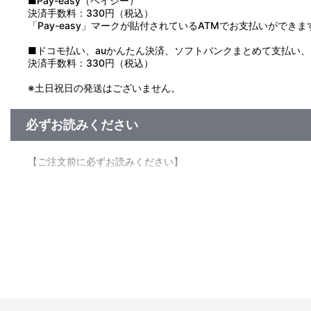
■Pay-easy（ペイジー）
決済手数料：330円（税込）
「Pay-easy」マークが貼付されているATMでお支払いができま
■ドコモ払い、auかんたん決済、ソフトバンクまとめて支払い、Pay
決済手数料：330円（税込）
※土日祝日の発送はございません。
必ずお読みください
【ご注文前に必ずお読みください】
■受付期間：2025年4月26日(土)AM10:00～2025年6月22日(日)
■お届け予定：2025年10月下旬頃より順次お届け予定
※アクセス集中により、一時的にサイト内購入ページに繋がりに
※生産およびご注文の状況によってはお届けが遅れる場合がござ
※同日にご注文いただいた場合でも、出荷作業の関係上、必ずし
※お届けにつきましてのお問い合わせにはお答えできかねます。
※今後店頭・催事などで販売する場合がございます。
※会場物販の詳細や注意事項は、
展示会公式サイト
をご確認く