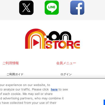
合がございます。
期限切れが発生した際は販売を再開させていただく場合がございます。
ion」グッズ以外の商品との合わせ買いはできません。
品との合わせ買いはできません。
います。
見える場合がございます。あらかじめご了承ください。
されたと当社が判断した場合、ご注文を無効とし、かつ今後のお取引停
ご利用情報
会員メニュー
A-on STORE』が承り、発送を行います。
ご利用ガイド
ログイン
『A-on STORE』の会員登録（無料）が必要となります。
y（ペイジー）」「WEB・スマホ決済」のみとなります。
サイトマップ
会員規約
w.co.jp]のドメイン指定受信の設定をお願いいたします。
your experience on our website, to
お問い合わせ
新規会員登録
に入る場合や届かない場合がございます。)
o analyze our traffic. Please click
here
to see
切日）翌日に決済処理を実施いたします。
f each cookie. We may sell or share
推奨環境
に決済をさせていただく場合がございます。あらかじめご了承ください
nd advertising partners, who may combine it
選択時は、ご注文日翌日までにメールにてお支払い方法をご案内させてい
Do Not Sell or Share My
y have collected from your use of their