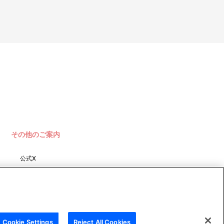
あらかじめご了承ください。
止や会員登録の取消を行う場合があります。
その他のご案内
公式X
バンダイナムコフィルムワーク
ス
。
ただきます。メールにてご案内させていただきましたお支払期日まで
Cookie Settings
Reject All Cookies