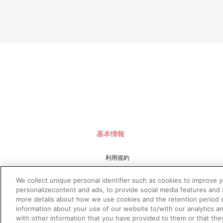
■送料について
1会計につき660円（税込）
■商品について
※本商品は会場物販でも取り扱っております。
※受付期間内であっても予定数に達した場合、販売を終了する場
※「在庫がありません」表示後も、ご注文のキャンセルや支払い
※「ブルーロック展 EGOIST EXHIBITION the animat
ただし、ヨガマット、ぬいぐるみマスコット（全11種）は他商
※通信販売では特典は付属いたしません。
※各商品には購入制限がございます。
※商品画像はイメージです。実際の商品仕様が異なる場合がござ
※撮影環境やご利用のモニター環境により、実物と多少異なって
※ご注文に際して、不正行為もしくはそのおそれがある行為がな
基本情報
■ご注文・お支払いについて
※ご注文は、１注文につき３個までとなります。
※本商品のご注文はバンダイナムコフィルムワークス公式ショップ『
利用規約
なお、ご注文には、バンダイナムコフィルムワークス公式ショップ
※決済方法は「カード決済」、「コンビニ決済」、「Pay-eas
特定商取引法に基づく表示
※メール受信設定を行っているお客様につきましては、必ず[@bnf
We collect unique personal identifier such as cookies to improve 
プライバシーポリシー
(受信許可の設定を行わないとメールが「迷惑メールフォルダ」
personalizecontent and ads, to provide social media features and t
※決済方法「カード決済」を選択時は、注文受付期間最終日（締
more details about how we use cookies and the retention period o
プライバシーオプション
ただし、早期に商品の準備数に達した場合は、同締切日より前
information about your use of our website to/with our analytics a
※決済方法「コンビニ決済」「Pay-easy（ペイジー）」を
会社概要
with other information that you have provided to them or that the