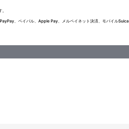
す。
Pay、ペイパル、Apple Pay、メルペイネット決済、モバイルSuica
23:59
くくなる場合がございます。
います。あらかじめご了承ください。
も同日にお届けとならない場合がございます。また、購入順や地域順で
ださい。