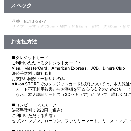
スペック
品番：BCTJ-3977
サイズ：身丈：約73cm・身幅：約55cm・肩幅：約50cm・袖丈
素材：綿100％
生産国：ベトナム
お支払方法
■クレジットカード
ご利用いただけるクレジットカード：
Visa、MasterCard、American Express、JCB、Diners Club
決済手数料：弊社負担
お支払い回数：一括払いのみ
※A-on STORE でのクレジットカード決済については、本人認
カード不正利用被害からお客様を守る安心安全のためのサービ
なお、本人認証サービス（3Dセキュア）について、詳しくは
■コンビニエンスストア
決済手数料：330円（税込）
ご利用いただける店舗：
セブンイレブン、ローソン、ファミリーマート、ミニストップ、