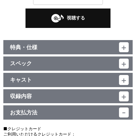
視聴する
特典・仕様
他、仕様
スペック
描き下ろしイラストジャケット
品番：LACM-24690
ジャンル：国内アニメ音楽
キャスト
シングル／17分
fhana、小林幸子
収録内容
お支払方法
視聴する
■クレジットカード
ご利用いただけるクレジットカード：