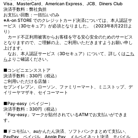
Visa、MasterCard、American Express、JCB、Diners Club
決済手数料：弊社負担
お支払い回数：一括払いのみ
※A-on STORE でのクレジットカード決済については、本人認証サ
ービス（3Dセキュア）が必須となりました。（2023年8月22日よ
り）
カード不正利用被害からお客様を守る安心安全のためのサービス
となりますので、ご理解の上、ご利用いただきますようお願い申し
上げます。
なお、本人認証サービス（3Dセキュア）について、詳しくは
こち
ら
よりご確認ください。
■コンビニエンスストア
決済手数料：330円（税込）
ご利用いただける店舗：
セブンイレブン、ローソン、ファミリーマート、ミニストップ、デ
イリーヤマザキ、セイコーマート
■Pay-easy（ペイジー）
決済手数料：330円（税込）
「Pay-easy」マークが貼付されているATMでお支払いができま
す。
■ドコモ払い、auかんたん決済、ソフトバンクまとめて支払い、
PayPay、ペイパル、Apple Pay、メルペイネット決済、モバイル