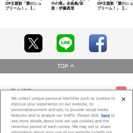
OP主題歌「愛のシュ
やの竜』全曲集/音
OP主題歌「愛のシ
プリーム！」【…
楽：伊藤真澄
プリーム！」【…
TOP
基本情報
We collect unique personal identifier such as cookies to
improve your experience on our website, to
ご利用情報
利用規約
特定商取引法に基づく表示
プライバシーポリシー
personalizecontent and ads, to provide social media
features and to analyze our traffic. Please click
here
to
see more details about how we use cookies and the
会員メニュー
ご利用ガイド
サイトマップ
お問い合わせ
推奨環境
retention period of each cookie. We may sell or share
プライバシーオプション
会社概要
information about your use of our website to/with our