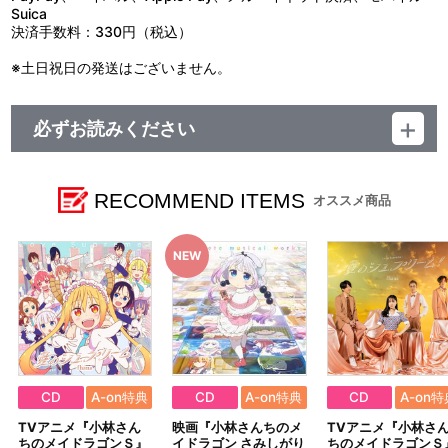
Suica
決済手数料：330円（税込）
※土日祝日の発送はございません。
必ずお読みください
レーベル ランティス
発売元 (株)バンダイナムコミュージックライブ
販売元 (株)バンダイナムコフィルムワークス
RECOMMEND ITEMS
オススメ商品
CD
A-on特典
CD
A-on特典
CD
A-on特
TVアニメ『小林さん
映画『小林さんちのメ
TVアニメ『小林さ
ちのメイドラゴンＳ』
イドラゴン さみしがり
ちのメイドラゴンＳ