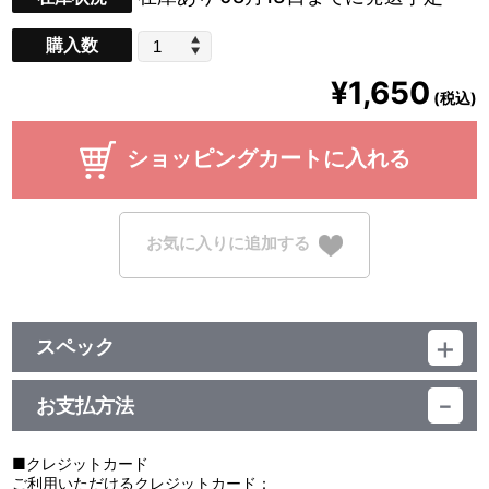
購入数
¥1,650
(税込)
ショッピングカートに入れる
お気に入りに追加する
スペック
品番：BCTJ-4136
サイズ：
お支払方法
本体：約W50×H123mm
台座：直径約50mm
素材：アクリル
■クレジットカード
ご利用いただけるクレジットカード：