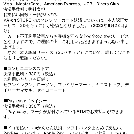
Visa、MasterCard、American Express、JCB、Diners Club
決済手数料：弊社負担
お支払い回数：一括払いのみ
※A-on STORE でのクレジットカード決済については、本人認証サ
ービス（3Dセキュア）が必須となりました。（2023年8月22日よ
り）
カード不正利用被害からお客様を守る安心安全のためのサービス
となりますので、ご理解の上、ご利用いただきますようお願い申し
上げます。
なお、本人認証サービス（3Dセキュア）について、詳しくは
こち
ら
よりご確認ください。
■コンビニエンスストア
決済手数料：330円（税込）
ご利用いただける店舗：
セブンイレブン、ローソン、ファミリーマート、ミニストップ、デ
イリーヤマザキ、セイコーマート
■Pay-easy（ペイジー）
決済手数料：330円（税込）
「Pay-easy」マークが貼付されているATMでお支払いができま
す。
■ドコモ払い、auかんたん決済、ソフトバンクまとめて支払い、
PayPay、ペイパル、Apple Pay、メルペイネット決済、モバイル