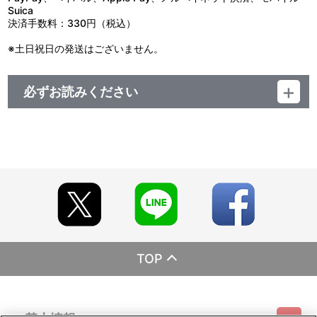
Suica
決済手数料：330円（税込）
※土日祝日の発送はございません。
必ずお読みください
＜ご注意(必ずお読みください)＞
■商品について
※商品は準備が出来次第、順次発送させていただきます。
※商品の準備数には限りがございます。準備数に達した場合､早期に
ご注文の受付を終了させていただくことがございます。
※ご要望多数の場合､お届け時期を変更し､再度受注を行うことがご
ざいます。
※本商品は、今後一般店舗、イベント会場や海外等で販売する場合
があります。
※撮影環境やご利用のモニター環境により､実物と多少異なって見え
る場合がございます。
※商品画像はイメージです。実際の商品仕様が異なる場合がござい
TOP
ます。あらかじめご了承ください。
※すでにご注文しているかのご確認には､｢マイページ｣→｢ご注文履
歴｣にてご確認いただけます。