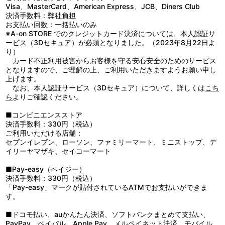
Visa、MasterCard、American Express、JCB、Diners Club
決済手数料：弊社負担
お支払い回数：一括払いのみ
※A-on STORE でのクレジットカード決済については、本人認証サ
ービス（3Dセキュア）が必須となりました。（2023年8月22日よ
り）
カード不正利用被害からお客様を守る安心安全のためのサービス
となりますので、ご理解の上、ご利用いただきますようお願い申し
上げます。
なお、本人認証サービス（3Dセキュア）について、詳しくは
こち
ら
よりご確認ください。
■コンビニエンスストア
決済手数料：330円（税込）
ご利用いただける店舗：
セブンイレブン、ローソン、ファミリーマート、ミニストップ、デ
イリーヤマザキ、セイコーマート
■Pay-easy（ペイジー）
決済手数料：330円（税込）
「Pay-easy」マークが貼付されているATMでお支払いができま
す。
■ドコモ払い、auかんたん決済、ソフトバンクまとめて支払い、
PayPay、ペイパル、Apple Pay、メルペイネット決済、モバイル