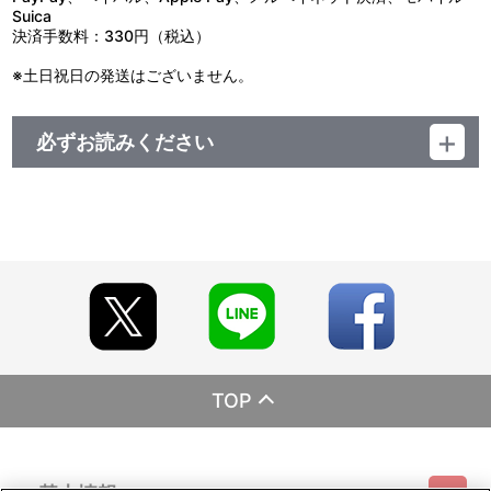
Suica
決済手数料：330円（税込）
※土日祝日の発送はございません。
必ずお読みください
＜ご注意(必ずお読みください)＞
■商品について
※商品は準備が出来次第、順次発送させていただきます。
※商品の準備数には限りがございます。準備数に達した場合､早期に
ご注文の受付を終了させていただくことがございます。
※ご要望多数の場合､お届け時期を変更し､再度受注を行うことがご
ざいます。
※本商品は、今後一般店舗、イベント会場や海外等で販売する場合
があります。
※撮影環境やご利用のモニター環境により､実物と多少異なって見え
る場合がございます。
※商品画像はイメージです。実際の商品仕様が異なる場合がござい
TOP
ます。あらかじめご了承ください。
※すでにご注文しているかのご確認には､｢マイページ｣→｢ご注文履
歴｣にてご確認いただけます。