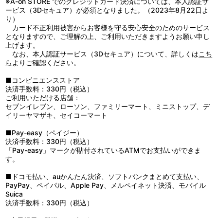
※A-on STORE でのクレジットカード決済については、本人認証サ
ービス（3Dセキュア）が必須となりました。（2023年8月22日よ
り）
カード不正利用被害からお客様を守る安心安全のためのサービス
となりますので、ご理解の上、ご利用いただきますようお願い申し
上げます。
なお、本人認証サービス（3Dセキュア）について、詳しくは
こち
ら
よりご確認ください。
■コンビニエンスストア
決済手数料：330円（税込）
ご利用いただける店舗：
セブンイレブン、ローソン、ファミリーマート、ミニストップ、デ
イリーヤマザキ、セイコーマート
■Pay-easy（ペイジー）
決済手数料：330円（税込）
「Pay-easy」マークが貼付されているATMでお支払いができま
す。
■ドコモ払い、auかんたん決済、ソフトバンクまとめて支払い、
PayPay、ペイパル、Apple Pay、メルペイネット決済、モバイル
Suica
決済手数料：330円（税込）