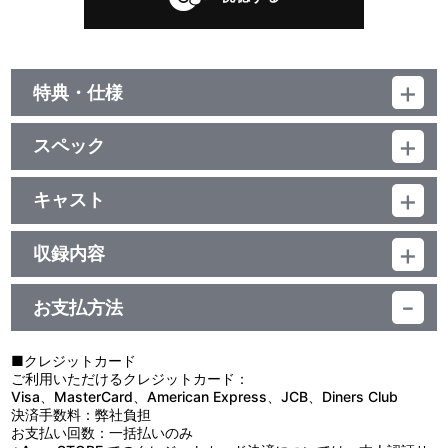
特典・仕様
期間生産限定特典
スペック
購入者限定リリース記念イベントへの応募券封入
品番：LACA-25229
ジャンル：ゲーム音楽
キャスト
他、仕様
アルバム
望月杏奈(CV.夏川椎菜)
／44分
描き下ろしイラストジャケット
収録内容
お支払方法
視聴する
■クレジットカード
ご利用いただけるクレジットカード：
Visa、MasterCard、American Express、JCB、Diners Club
決済手数料：弊社負担
お支払い回数：一括払いのみ