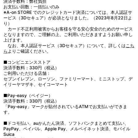
決済手数料：弊社負担
お支払い回数：一括払いのみ
※A-on STORE でのクレジットカード決済については、本人認証サ
ービス（3Dセキュア）が必須となりました。（2023年8月22日よ
り）
カード不正利用被害からお客様を守る安心安全のためのサービス
となりますので、ご理解の上、ご利用いただきますようお願い申し
上げます。
なお、本人認証サービス（3Dセキュア）について、詳しくは
こち
ら
よりご確認ください。
■コンビニエンスストア
決済手数料：330円（税込）
ご利用いただける店舗：
セブンイレブン、ローソン、ファミリーマート、ミニストップ、デ
イリーヤマザキ、セイコーマート
■Pay-easy（ペイジー）
決済手数料：330円（税込）
「Pay-easy」マークが貼付されているATMでお支払いができま
す。
■ドコモ払い、auかんたん決済、ソフトバンクまとめて支払い、
PayPay、ペイパル、Apple Pay、メルペイネット決済、モバイル
Suica