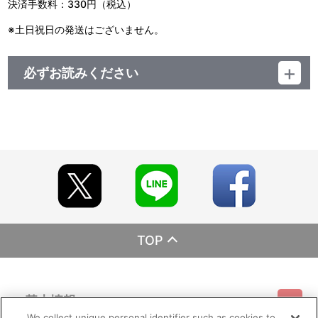
決済手数料：330円（税込）
※土日祝日の発送はございません。
必ずお読みください
＜ご注意(必ずお読みください)＞
■商品について
※商品は準備が出来次第、順次発送させていただきます。
※商品の準備数には限りがございます。準備数に達した場合､早期に
ご注文の受付を終了させていただくことがございます。
※ご要望多数の場合､お届け時期を変更し､再度受注を行うことがご
ざいます。
※本商品は、今後一般店舗、イベント会場や海外等で販売する場合
があります。
※撮影環境やご利用のモニター環境により､実物と多少異なって見え
る場合がございます。
※商品画像はイメージです。実際の商品仕様が異なる場合がござい
TOP
ます。あらかじめご了承ください。
※すでにご注文しているかのご確認には､｢マイページ｣→｢ご注文履
歴｣にてご確認いただけます。
基本情報
■ご注文・お支払いについて
※決済方法は「カード決済」、「コンビニ決済」、「Pay-easy（ペ
We collect unique personal identifier such as cookies to