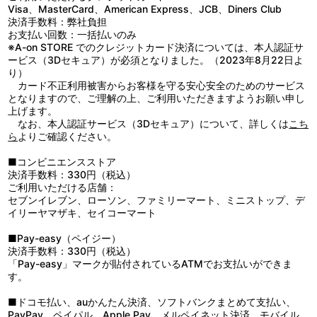
種類が出ない場合もございます。予めご了承ください。
Visa、MasterCard、American Express、JCB、Diners Club
決済手数料：弊社負担
お支払い回数：一括払いのみ
※A-on STORE でのクレジットカード決済については、本人認証サ
ービス（3Dセキュア）が必須となりました。（2023年8月22日よ
り）
カード不正利用被害からお客様を守る安心安全のためのサービス
となりますので、ご理解の上、ご利用いただきますようお願い申し
上げます。
なお、本人認証サービス（3Dセキュア）について、詳しくは
こち
ら
よりご確認ください。
■コンビニエンスストア
決済手数料：330円（税込）
ご利用いただける店舗：
セブンイレブン、ローソン、ファミリーマート、ミニストップ、デ
イリーヤマザキ、セイコーマート
■Pay-easy（ペイジー）
決済手数料：330円（税込）
「Pay-easy」マークが貼付されているATMでお支払いができま
す。
■ドコモ払い、auかんたん決済、ソフトバンクまとめて支払い、
PayPay、ペイパル、Apple Pay、メルペイネット決済、モバイル