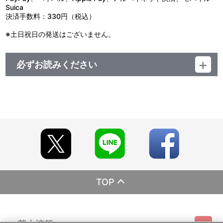
Suica
決済手数料：330円（税込）
※土日祝日の発送はございません。
必ずお読みください
＜ご注意(必ずお読みください)＞
■商品について
※商品は準備が出来次第、順次発送させていただきます。
※商品の準備数には限りがございます。準備数に達した場合､早期に
ご注文の受付を終了させていただくことがございます。
※ご要望多数の場合､お届け時期を変更し､再度受注を行うことがご
ざいます。
※本商品は、今後一般店舗、イベント会場や海外等で販売する場合
があります。
※撮影環境やご利用のモニター環境により､実物と多少異なって見え
る場合がございます。
※商品画像はイメージです。実際の商品仕様が異なる場合がござい
TOP
ます。あらかじめご了承ください。
※すでにご注文しているかのご確認には､｢マイページ｣→｢ご注文履
歴｣にてご確認いただけます。