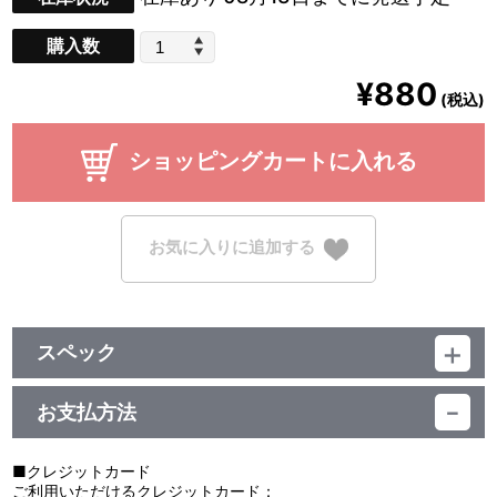
購入数
¥880
(税込)
ショッピングカートに入れる
お気に入りに追加する
スペック
品番：BCTJ-4094
サイズ：W約34～43×H約50～55mm、厚み8mm
お支払方法
素材：アクリル
仕様：全7種／ランダム
※こちらの商品はランダム仕様になります。全7種のうちどれか1つ
■クレジットカード
がランダムに入っております。複数お買い求め頂いても、ご希望の
ご利用いただけるクレジットカード：