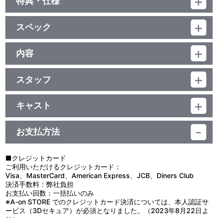
特典・仕様
特典
スペック
■DRAMA CD 2
■銘戸芽衣ヒロインビジュアル生写真
品番：BCXA-1890
■特製原画ブック Vol.2
ジャンル：TVアニメ
内容
（本編約47分＋映像特典約2分）／ﾘﾆｱPCM (ｽﾃﾚｵ)／AVC／BD25G
制作年度：2025年
／16:9<1080p High Definition>／カラー／確50分／6巻
映像特典
スタッフ
【2話収録】
■ノンクレジットED 胡桃・芽衣・育・美々美・愛々ver.
第15話 シナリオ：山田靖智／絵コンテ：宮崎なぎさ／演出：山本
■第15話「メイドさんは見えてる？」
■銘戸芽衣キャラクターPV
隆太／演出協力：安部元宏／総作画監督：矢野 茜／作画監督：舘岡
かつては品格と威厳に満ち溢れていた花園羽々里が、今や娘も憐
キャスト
■Blu-ray発売告知CM
千明、西山実果、水崎健太、古川三郎
れむ大人げない姿で、彼氏の恋太郎やその彼女たちに、ベビー服を
愛城恋太郎：加藤 渉／花園羽香里：本渡 楓／院田唐音：富田美憂
第16話 シナリオ：山田靖智／絵コンテ：青柳隆平／演出：平田貴
着てほしいとせがんでいた。母親の振る舞いに耐え切れずつい声を
他、仕様
／好本 静：長縄まりあ／栄逢凪乃：瀬戸麻沙美／薬膳楠莉：朝井彩
大／総作画監督：矢野 茜／作画監督：舘岡千明、西山実果
荒げてしまう羽香里。そんな気まずい空気を和ませようと、再び楠
お支払方法
加／花園羽々里：上坂すみれ／原賀胡桃：進藤あまね／銘戸芽衣：
莉の薬が火を噴くのだった…。またある時、羽々里から花園家のメ
■キャラクターデザイン・矢野 茜 描き下ろし収納ケース
三森すずこ／神様：千葉 繁／ナレーション：うえだゆうじ
原作：中村力斗、野澤ゆき子（集英社「週刊ヤングジャンプ」連
イドの瞳の秘密を知った恋太郎ファミリーは、彼女の瞳を一目見よ
■キャラクターデザイン・矢野 茜 描き下ろしインナーデジジャケ
載）／監督：佐藤 光／シリーズ構成：あおしまたかし／キャラクタ
うとあの手この手で開眼を試みるが…。
■クレジットカード
ット
ーデザイン・総作画監督：矢野 茜／サブキャラクターデザイン：西
■第16話「ぬれぬれメイドパーティー」
ご利用いただけるクレジットカード：
山実果／衣装デザイン：西山実果、前田紬希／美術監督：扇山秋仁
花園家のメイドの銘戸芽衣は、羽々里の提案で恋太郎との仲を深
Visa、MasterCard、American Express、JCB、Diners Club
／美術設定：朝見知弥（絵梦）、朝見美菜（絵梦）／色彩設計：松
めるため、1日専属メイド、もとい1日デートをすることに。しか
決済手数料：弊社負担
山愛子／撮影監督：島 直美／編集：武宮むつみ／音響監督：土屋雅
し、人に尽くすことばかりで時に極端な行動に出てしまう彼女に、
お支払い回数：一括払いのみ
紀／音響効果：中島勝大（スワラ・プロ）／音響制作：ブシロード
もっと自分を大事に思ってほしいと恋太郎が下した“命令”とは…。
※A-on STORE でのクレジットカード決済については、本人認証サ
ムーブ／音楽：睦月周平、滝澤俊輔（TRYTONELABO）、eba／音
そして、そんな芽衣（と羽々里の趣味）をきっかけにしてメイド服
ービス（3Dセキュア）が必須となりました。（2023年8月22日よ
楽制作：ランティス／アニメーション制作：バイブリーアニメーシ
に身を包んだ彼女たちによる、恋太郎のハグチューを賭けたメイド