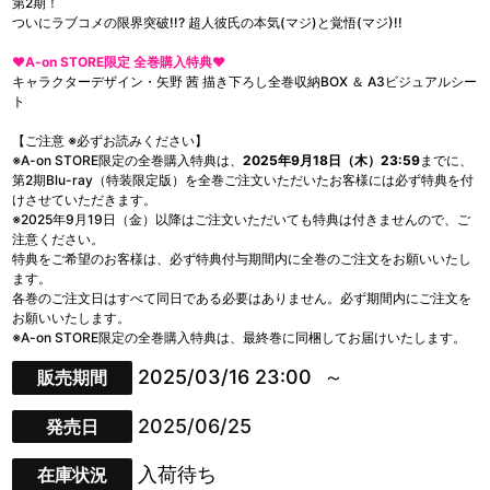
第2期！
ついにラブコメの限界突破!!? 超人彼氏の本気(マジ)と覚悟(マジ)!!
❤A-on STORE限定 全巻購入特典❤
キャラクターデザイン・矢野 茜 描き下ろし全巻収納BOX ＆ A3ビジュアルシー
ト
【ご注意 ※必ずお読みください】
※A-on STORE限定の全巻購入特典は、
2025年9月18日（木）23:59
までに、
第2期Blu-ray（特装限定版）を全巻ご注文いただいたお客様には必ず特典を付
けさせていただきます。
※2025年9月19日（金）以降はご注文いただいても特典は付きませんので、ご
注意ください。
特典をご希望のお客様は、必ず特典付与期間内に全巻のご注文をお願いいたし
ます。
各巻のご注文日はすべて同日である必要はありません。必ず期間内にご注文を
お願いいたします。
※A-on STORE限定の全巻購入特典は、最終巻に同梱してお届けいたします。
2025/03/16 23:00
販売期間
2025/06/25
発売日
入荷待ち
在庫状況