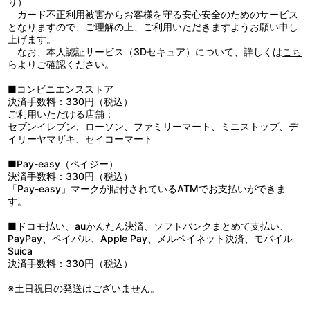
り）
ョンスタジオ／製作：君のことが大大大大大好きな製作委員会
サバイバルゲームが今、開幕する！
カード不正利用被害からお客様を守る安心安全のためのサービス
となりますので、ご理解の上、ご利用いただきますようお願い申し
上げます。
なお、本人認証サービス（3Dセキュア）について、詳しくは
こち
ら
よりご確認ください。
■コンビニエンスストア
決済手数料：330円（税込）
ご利用いただける店舗：
セブンイレブン、ローソン、ファミリーマート、ミニストップ、デ
イリーヤマザキ、セイコーマート
■Pay-easy（ペイジー）
決済手数料：330円（税込）
「Pay-easy」マークが貼付されているATMでお支払いができま
す。
■ドコモ払い、auかんたん決済、ソフトバンクまとめて支払い、
PayPay、ペイパル、Apple Pay、メルペイネット決済、モバイル
Suica
決済手数料：330円（税込）
※土日祝日の発送はございません。