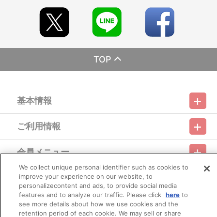
から確認します。
※決済方法「カード決済」を選択時は、発売月の上旬ごろに決済処
理を実施いたします。
注文受付後の決済方法変更はできませんので、あらかじめご了承
ください。
※決済方法「WEB・スマホ決済」を選択時は、即時決済処理を実施
いたします。注文受付後の決済方法変更はできませんので、あらか
TOP
じめご了承ください。
※お客様都合による決済後のキャンセルは出来かねます。
※以下のご注文は、キャンセルさせていただく場合がございます。
（１）転売、再販売または営利目的の恐れがある注文と判断した場
基本情報
合
（２）購入上限のある商品を個人またはグループが繰り返し注文し
た場合
ご利用情報
（３）過去に複数の購入履歴がある個人またはグループが注文した
利用規約
特定商取引法に基づく表示
プライバシーポリシー
場合
（４）商品の送付先が物流倉庫、転送センターなどの場合
会員メニュー
（５）上記以外で不正な注文と判断した場合
ご利用ガイド
サイトマップ
お問い合わせ
推奨環境
プライバシーオプション
会社概要
We collect unique personal identifier such as cookies to
■配送について
その他のご案内
improve your experience on our website, to
※本商品は、お申し込み状況、生産の都合等により、お届け日が
ログイン
会員規約
新規会員登録
Do Not Sell or Share My Personal Information
personalizecontent and ads, to provide social media
変更となる場合がございます。あらかじめご了承ください。
features and to analyze our traffic. Please click
here
to
※配送地域や決済方法、天候の状況等によって、お届け日が異な
公式X
バンダイナムコフィルムワークス
see more details about how we use cookies and the
りますので、あらかじめご了承ください。
retention period of each cookie. We may sell or share
※配送地域は日本国内に限らせていただきます。また、配送会社