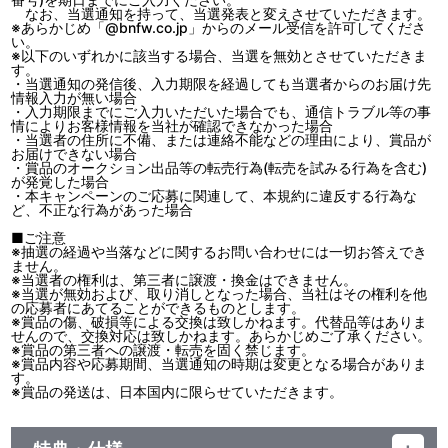
なお、当選通知を持って、当選発表と変えさせていただきます。
※あらかじめ「@bnfw.co.jp」からのメール受信を許可してくださ
い。
※以下のいずれかに該当する場合、当選を無効とさせていただきま
す。
・当選通知の発信後、入力期限を経過しても当選者からのお届け先
情報入力が無い場合
・入力期限までにご入力いただいた場合でも、通信トラブル等の事
情によりお客様情報を当社が確認できなかった場合
・当選者の住所に不備、または連絡不能などの理由により、賞品が
お届けできない場合
・賞品のオークション出品等の転売行為(転売を試みる行為を含む)
が発覚した場合
・本キャンペーンのご応募に関連して、本規約に違反する行為な
ど、不正な行為があった場合
■ご注意
※抽選の経過や当落などに関するお問い合わせには一切お答えでき
ません。
※当選者の権利は、第三者に譲渡・換金はできません。
※当選が無効および、取り消しとなった場合、当社はその権利を他
の応募者にあてることができるものとします。
※賞品の傷、破損等による交換は致しかねます。代替品等はありま
せんので、交換対応は致しかねます。あらかじめご了承ください。
※賞品の第三者への譲渡・転売を固く禁じます。
※賞品内容や応募期間、当選通知の時期は変更となる場合がありま
す。
※賞品の発送は、日本国内に限らせていただきます。