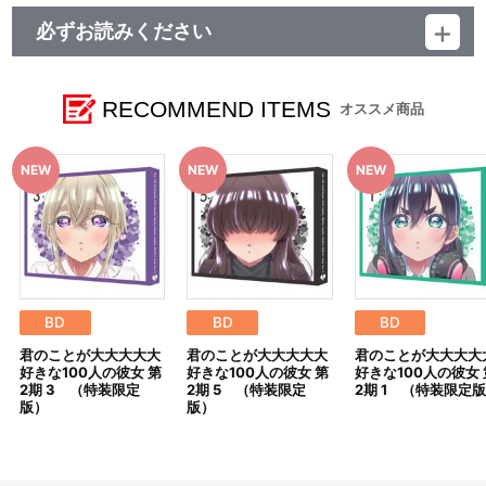
必ずお読みください
■ご注文・お支払いについて
※A-on STOREでの決済方法は「カード決済」、「コンビニ決
済」、「Pay-easy（ペイジー）」、「WEB・スマホ決済」のみと
RECOMMEND ITEMS
オススメ商品
なります。
※メール受信設定を行っているお客様につきましては、必ず
[@bnfw.co.jp]のドメイン指定受信の設定をお願いいたします。
(受信許可の設定を行わないとメールが「迷惑メールフォルダ」に
入る場合や届かない場合がございます。)
※決済方法「コンビニ決済」、「Pay-easy（ペイジー）」を選択時
は、発売月の上旬以降、メールにてお支払い方法をご案内させてい
ただきます。
あらかじめ[@bnfw.co.jp]のドメイン指定受信の設定をお願いい
たします。
メールにてご案内させていただきましたお支払期日までに購入・
BD
BD
BD
決済手続きが行われなかった場合は、キャンセル扱いとして手続き
君のことが大大大大大
君のことが大大大大大
君のことが大大大大
を致します。
好きな100人の彼女 第
好きな100人の彼女 第
好きな100人の彼女 
いかなる理由でも、決済期間の延長は対応出来かねます。
2期 3 （特装限定
2期 5 （特装限定
2期 1 （特装限定
なお、発売月上旬以降、以下の手順でもご確認いただけます。
版）
版）
（１）A-on STOREにアクセスし、ログインします。
（２）「マイページ」の「ご注文履歴」を開きます。
（３）対象のご注文番号をクリック。
（４）「配送情報」内「決済方法」の「お支払い手続きはこちら」