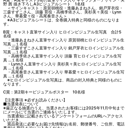
野 茜 描き下ろしA3ビジュアルシート 1名様
＜サインキャスト：原賀胡桃役・進藤あまねさん、銘戸芽衣役・
三森すずこさん、須藤 育役・高橋李依さん、美杉美々美役・Lynn
さん、華暮愛々役・高尾奏音さん＞
※A3ビジュアルシートは、全巻購入特典と同様のものになりま
す。
B賞：キャスト直筆サイン入り ヒロインビジュアル生写真 合計5
名様
・進藤あまねさん直筆サイン入り 原賀胡桃ヒロインビジュアル生
写真 …１名様
・三森すずこさん直筆サイン入り 銘戸芽衣ヒロインビジュアル生
写真 …１名様
・高橋李依さん直筆サイン入り 須藤 育ヒロインビジュアル生写
真 …１名様
・Lynnさん直筆サイン入り 美杉美々美ヒロインビジュアル生写
真 …１名様
・高尾奏音さん直筆サイン入り 華暮愛々ヒロインビジュアル生写
真 …１名様
※ヒロインビジュアル生写真は、商品の封入特典と同様のものに
なります。
C賞：第2期キービジュアルポスター 10名様
【注意事項 ※必ずお読みください】
■当選発表について
※厳正なる抽選のうえ、当選されたお客様には2025年11月中旬まで
にメールにて当選のご連絡をいたします。
当選通知に記載されているアンケートフォームのURLへアクセス
いただき、
賞品発送に必要なお届け先情報(お名前、郵便番号、ご住所、電話
番号)を期日までにご入力ください。