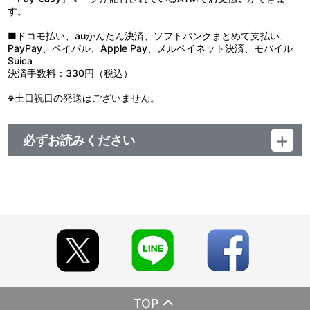
す。
■ドコモ払い、auかんたん決済、ソフトバンクまとめて支払い、
PayPay、ペイパル、Apple Pay、メルペイネット決済、モバイル
Suica
決済手数料：330円（税込）
※土日祝日の発送はございません。
必ずお読みください
【ご注意（必ずお読みください）】
■受付期間：2025年1月27日（月）正午12:00～
■お届け予定：2025年1月下旬頃より順次お届け予定
※同日にご注文いただいた場合でも、出荷作業の関係上、必ずし
も同日にお届けとならない場合がございます。
また、購入順や地域順でのお届けではございません。
■商品について
※1度のお会計でカートに入れられる商品は60種類までとなりま
す。それ以上のお買い物の際は、決済後に新たにご注文をお願いい
TOP