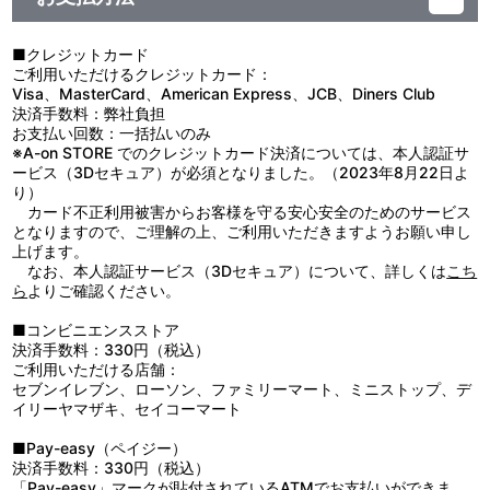
■クレジットカード
ご利用いただけるクレジットカード：
Visa、MasterCard、American Express、JCB、Diners Club
決済手数料：弊社負担
お支払い回数：一括払いのみ
※A-on STORE でのクレジットカード決済については、本人認証サ
ービス（3Dセキュア）が必須となりました。（2023年8月22日よ
り）
カード不正利用被害からお客様を守る安心安全のためのサービス
となりますので、ご理解の上、ご利用いただきますようお願い申し
上げます。
なお、本人認証サービス（3Dセキュア）について、詳しくは
こち
ら
よりご確認ください。
■コンビニエンスストア
決済手数料：330円（税込）
ご利用いただける店舗：
セブンイレブン、ローソン、ファミリーマート、ミニストップ、デ
イリーヤマザキ、セイコーマート
■Pay-easy（ペイジー）
決済手数料：330円（税込）
「Pay-easy」マークが貼付されているATMでお支払いができま