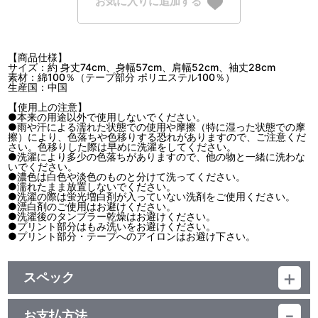
お気に入りに追加する
【商品仕様】
サイズ：約 身丈74cm、身幅57cm、肩幅52cm、袖丈28cm
素材：綿100％（テープ部分 ポリエステル100％）
生産国：中国
【使用上の注意】
●本来の用途以外で使用しないでください。
●雨や汗による濡れた状態での使用や摩擦（特に湿った状態での摩
擦）により、色落ちや色移りする恐れがありますので、ご注意くだ
さい。色移りした際は早めに洗濯をしてください。
●洗濯により多少の色落ちがありますので、他の物と一緒に洗わな
いでください。
●濃色は白色や淡色のものと分けて洗ってください。
●濡れたまま放置しないでください。
●洗濯の際は蛍光増白剤が入っていない洗剤をご使用ください。
●漂白剤のご使用はお避けください。
●洗濯後のタンブラー乾燥はお避けください。
●プリント部分はもみ洗いをお避けください。
●プリント部分・テープへのアイロンはお避け下さい。
スペック
品番：LAMD-7959
お支払方法