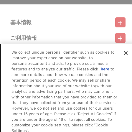
たします。
※本商品は販売数に限りがございます。また、在庫僅少の商品に
もございます。商品がなくなり次第終了となりますので、あらかじ
めご了承ください。
基本情報
※「在庫がありません」表示後も、ご注文のキャンセルや支払い
期限切れが発生した際は販売を再開させていただく場合がございま
す。
ご利用情報
※撮影環境やご利用のモニター環境により、実物と多少異なって
利用規約
特定商取引法に基づく表示
プライバシーポリシー
見える場合がございます。
※商品画像はイメージです。実際の商品仕様が異なる場合がござ
We collect unique personal identifier such as cookies to
会員メニュー
います。あらかじめご了承ください。
ご利用ガイド
サイトマップ
お問い合わせ
推奨環境
improve your experience on our website, to
プライバシーオプション
会社概要
※すでにご注文しているかのご確認には、「マイページ」→「ご
personalizecontent and ads, to provide social media
注文履歴」にてご確認いただけます。
その他のご案内
features and to analyze our traffic. Please click
here
to
※今後店頭・催事などで販売する場合がございます。
ログイン
会員規約
新規会員登録
Do Not Sell or Share My Personal Information
see more details about how we use cookies and the
※ナナイロストア購入特典はございません。
retention period of each cookie. We may sell or share
公式X
バンダイナムコフィルムワークス
■ご注文・お支払いについて
information about your use of our website to/with our
※本商品のご注文は「A-on STORE」が承り、発送を行います。
analytics and advertising partners, who may combine it
なお、ご注文には、「A-on STORE」の会員登録（無料）が必
with other information that you have provided to them or
要となります。
that they have collected from your use of their services.
※決済方法は「カード決済」、「コンビニ決済」、「Pay-
However, we do not set and use cookies for our users
easy（ペイジー）」「WEB・スマホ決済」のみとなります。
under 16 years of age. Please click “Reject All Cookies” if
※メール受信設定を行っているお客様につきましては、必ず
you are under the age of 16 or to reject all cookies. To
[@bnfw.co.jp]のドメイン指定受信の設定をお願いいたします。
customize your cookie settings, please click “Cookie
(受信許可の設定を行わないとメールが「迷惑メールフォルダ」
© Bandai Namco Filmworks Inc. All Rights Reserved.
Settings”.