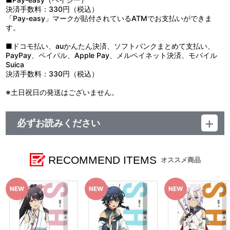
賞味期限：約2週間程度
決済手数料：330円（税込）
「Pay-easy」マークが貼付されているATMでお支払いができま
す。
■ドコモ払い、auかんたん決済、ソフトバンクまとめて支払い、
PayPay、ペイパル、Apple Pay、メルペイネット決済、モバイル
Suica
決済手数料：330円（税込）
※土日祝日の発送はございません。
必ずお読みください
【ご注意（必ずお読みください）】
■商品について
※本商品は準備数に限りがございます。準備数に達した場合、
RECOMMEND ITEMS
オススメ商品
早期にご注文の受付を終了させていただくことがございます。
※ご要望多数の場合、お届け時期を変更し、再度受注を行うこ
とがございます。
※撮影環境やご利用のモニター環境により、実物と多少異なっ
て見える場合がございます。
※商品画像はイメージです。実際の商品仕様が異なる場合がご
ざいます。あらかじめご了承ください。