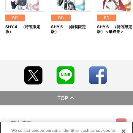
※すでにご注文しているかのご確認には、「マイページ」
→「ご注文履歴」にてご確認いただけます。
■ご注文・お支払いについて
BD
BD
BD
※A-on STOREでの決済方法は「カード決済」、「コンビニ決
SHY 4 （特装限定
SHY 5 （特装限定
SHY 6 （特装限定
済」、「Pay-easy（ペイジー）」、「WEB・スマホ決済」のみと
版）
版）
版）＜最終巻＞
なります。
※メール受信設定を行っているお客様につきましては、必ず
[@bnfw.co.jp]のドメイン指定受信の設定をお願いいたします。
(受信許可の設定を行わないとメールが「迷惑メールフォル
ダ」に入る場合や届かない場合がございます。)
※決済方法「カード決済」を選択時は、ご注文日以降に決済処
理を実施いたします。
※決済方法「コンビニ決済」、「Pay-easy（ペイジー）」を選
択時は、メールにてご案内させていただきましたお支払期日までに
購入・決済手続きが行われなかった場合は、キャンセル扱い
として手続きを致します。
いかなる理由でも、決済期間の延長は対応出来かねます。
なお、ご注文日翌日以降は、以下の手順でもご確認いただけ
TOP
ます。
（１）A-on STOREにアクセスし、ログインします。
（２）「マイページ」の「ご注文履歴」を開きます。
（３）対象のご注文番号をクリック。
基本情報
（４）「配送情報」内「決済方法」の「お支払い手続きはこ
ちら」から確認します。
We collect unique personal identifier such as cookies to