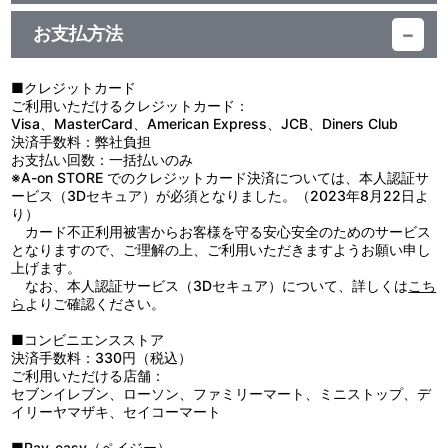
品番：BCTJ-3642
名称：和生菓子
お支払方法
生産国：日本
箱サイズ：縦8.0cm×横12.5cm×高さ7.5cm
原材料：
■クレジットカード
【もみじ饅頭】砂糖（国内製造）、小豆、卵、小麦粉、米飴、砂糖
ご利用いただけるクレジットカード：
結合水飴、ぶどう糖、異性化液糖、鶏卵加工品（卵・乳成分を含
Visa、MasterCard、American Express、JCB、Diners Club
む）／乳化剤、膨張剤
決済手数料：弊社負担
【つぶあんもみじ】粒餡（小豆、砂糖）（国内製造）、卵、砂糖、
お支払い回数：一括払いのみ
小麦粉、米飴、砂糖結合水飴、ぶどう糖、異性化液糖、鶏卵加工品
※A-on STORE でのクレジットカード決済については、本人認証サ
（卵・乳成分を含む）／乳化剤、膨張剤
ービス（3Dセキュア）が必須となりました。（2023年8月22日よ
【クリームもみじ】フラワーペースト（卵・乳成分・リンゴを含
り）
む）（国内製造）、卵、砂糖、小麦粉、米飴、砂糖結合水飴、ぶど
カード不正利用被害からお客様を守る安心安全のためのサービス
う糖、異性化液糖、鶏卵加工品（卵・乳成分を含む）／加工デンプ
となりますので、ご理解の上、ご利用いただきますようお願い申し
ン、グリシン、乳化剤、膨張剤、香料、保存料（ソルビン酸Ｋ）、
上げます。
着色料（カロチン、Ｖ.Ｂ₂）
なお、本人認証サービス（3Dセキュア）について、詳しくは
こち
【チョコもみじ】チョコレートフラワーペースト（小麦・乳成分・
ら
よりご確認ください。
卵を含む）（国内製造）、卵、砂糖、小麦粉、米飴、砂糖結合水
飴、ぶどう糖、異性化液糖、鶏卵加工品（卵・乳成分を含む）／加
■コンビニエンスストア
工デンプン、ソルビトール、乳化剤、香料、膨張剤、増粘多糖類、
決済手数料：330円（税込）
pH調整剤、保存料（ソルビン酸）
ご利用いただける店舗：
【抹茶もみじ】抹茶餡（小豆、砂糖、抹茶）（国内製造）、卵、砂
セブンイレブン、ローソン、ファミリーマート、ミニストップ、デ
糖、小麦粉、米飴、砂糖結合水飴、ぶどう糖、異性化液糖、抹茶、
イリーヤマザキ、セイコーマート
鶏卵加工品（卵・乳成分を含む）／乳化剤、膨張剤
内容量：5個 （5種×各1個）
■Pay-easy（ペイジー）