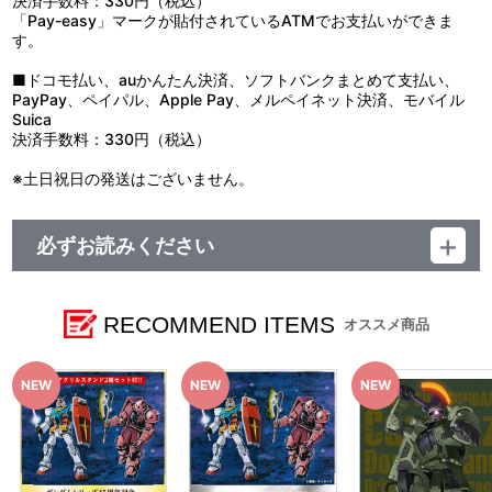
決済手数料：330円（税込）
「Pay-easy」マークが貼付されているATMでお支払いができま
す。
■ドコモ払い、auかんたん決済、ソフトバンクまとめて支払い、
PayPay、ペイパル、Apple Pay、メルペイネット決済、モバイル
Suica
決済手数料：330円（税込）
※土日祝日の発送はございません。
必ずお読みください
レーベル SUNRISE MUSIC
発売元 株式会社バンダイナムコミュージックライブ
販売元 株式会社ソニー・ミュージックソリューションズ
RECOMMEND ITEMS
オススメ商品