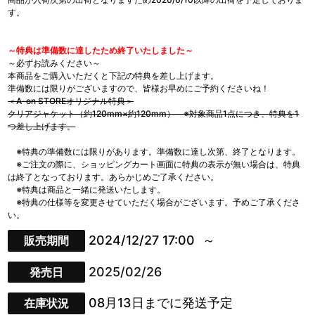
す。
～特典は準備数に達したため終了いたしました～
～必ずお読みください～
本商品をご購入いただくと下記の特典を差し上げます。
準備数には限りがございますので、皆様お早めにご予約くださいね！
＜A-on STOREオリジナル特典＞
クリアジャケット（約120mm×約120mm） ※対象商品1点につき、特典を1
つ差し上げます。
※特典の準備数には限りがあります。準備数に達し次第、終了となります。
※ご注文の際に、ショッピングカート画面に特典の表示が無い場合は、特典
は終了となっております。あらかじめご了承ください。
※特典は商品と一緒に発送いたします。
※特典の仕様等を変更させていただく場合がございます。予めご了承くださ
い。
2024/12/27 17:00
販売期間
2025/02/26
発売日
08月13日までに発送予定
在庫状況