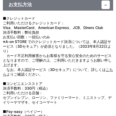
＜収録曲＞
お支払方法
＜DISC1＞
01. Möbius
■クレジットカード
02. Ξ
ご利用いただけるクレジットカード：
03. EARth
Visa、MasterCard、American Express、JCB、Diners Club
04. CC…12yl
決済手数料：弊社負担
05. ♂hUNTer
お支払い回数：一括払いのみ
06. KNS
※A-on STORE でのクレジットカード決済については、本人認証サ
07. uc0105
ービス（3Dセキュア）が必須となりました。（2023年8月22日よ
08. 83UeI
り）
09. MNE
カード不正利用被害からお客様を守る安心安全のためのサービス
となりますので、ご理解の上、ご利用いただきますようお願い申し
＜DISC2＞
上げます。
01. TRACER
なお、本人認証サービス（3Dセキュア）について、詳しくは
こち
02. G1×2
ら
よりご確認ください。
03. mSgH
04. car5p3 / pε-nεl0pε-
■コンビニエンスストア
05. ESIRNUS
決済手数料：330円（税込）
06. kdk-GT
ご利用いただける店舗：
07. UCNT0100
セブンイレブン、ローソン、ファミリーマート、ミニストップ、デ
08. [I]
イリーヤマザキ、セイコーマート
09. 20200723zr
10. 閃光 / [ALEXANDROS]
■Pay-easy（ペイジー）