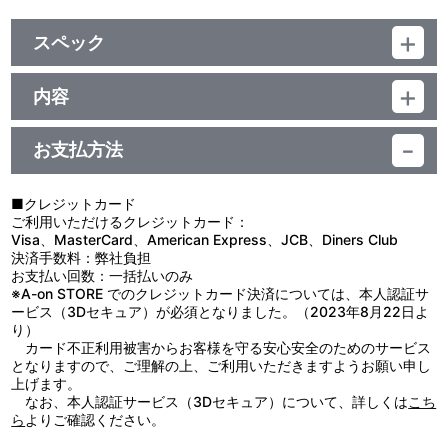
スペック
品番：TU-11439,TU-11440
ジャンル：その他
内容
素材：フレーム：天然木（桐）
TVアニメ「君のことが大大大大大好きな100人の彼女 」第2期のテ
キャンバス布：混紡（綿・ポリエステル）
ィザービジュアルとキービジュアルを使用した、レイヤードグラフ
プレート：アクリル
お支払方法
が登場！
キャンバス固定クギ：鉄
キャンバスボードとアクリルパネルにイラストを高精細に表現！
プレート固定ネジ：SUS
恋太郎やヒロインたちを異なるレイヤーで印刷した、立体的に鑑賞
スペーサー：鉄
■クレジットカード
可能なアイテムです。
サイズ：約 幅190mm×高さ273mm×厚さ34mm(P3サイズ)
ご利用いただけるクレジットカード：
銘板にはあなただけのシリアルナンバー入り！
生産国：日本
Visa、MasterCard、American Express、JCB、Diners Club
決済手数料：弊社負担
レイヤードグラフは登録商標です。商標第6227024号
お支払い回数：一括払いのみ
※シリアルナンバーは選べません。
※A-on STORE でのクレジットカード決済については、本人認証サ
※背面に留め具取付済です。
ービス（3Dセキュア）が必須となりました。（2023年8月22日よ
※設置用の紐が付属します。
り）
カード不正利用被害からお客様を守る安心安全のためのサービス
【使用上の注意】
となりますので、ご理解の上、ご利用いただきますようお願い申し
●本製品は絵画用の高品質キャンバスを使用し、職人が一点ずつ制
上げます。
作しているため、仕上がりには若干の個体差があります。また、キ
なお、本人認証サービス（3Dセキュア）について、詳しくは
こち
ャンバスの側面に色がついていることがありますが製法上生じるも
ら
よりご確認ください。
ので不良ではございませんのでご了承ください。