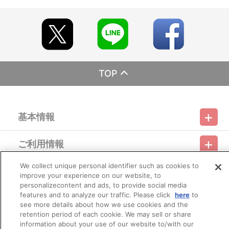
※今後、その他店舗やイベント会場、海外等で販売する場合がご
ざいます。詳細は公式サイト等でご案内いたします。
【ご注意（必ずお読みください）】
■商品について
※本商品は準備数に限りがございます。準備数に達した場合、早
期にご注文の受付を終了させていただくことがございます。
※ご要望多数の場合、お届け時期を変更し、再度受注を行うこと
TOP
がございます。
※「在庫がありません」表示後も、ご注文のキャンセルや支払い
期限切れが発生した際は販売を再開させていただく場合がございま
す。あらかじめご了承ください。
基本情報
※仕様等は予告なく変更となる場合がございます。
※撮影環境やご利用のモニター環境により、実物と多少異なって
見える場合がございます。
ご利用情報
※商品画像はイメージです。実際の仕様とは異なる場合がござい
利用規約
特定商取引法に基づく表示
プライバシーポリシー
ます。あらかじめご了承ください。
※すでにご注文しているかのご確認には、「マイページ」→「ご
We collect unique personal identifier such as cookies to
会員メニュー
注文履歴」にてご確認いただけます。
improve your experience on our website, to
ご利用ガイド
サイトマップ
お問い合わせ
推奨環境
プライバシーオプション
会社概要
personalizecontent and ads, to provide social media
■ご注文・お支払いについて
features and to analyze our traffic. Please click
here
to
その他のご案内
※本商品のご注文はバンダイナムコフィルムワークス公式ショッ
ログイン
会員規約
新規会員登録
see more details about how we use cookies and the
Do Not Sell or Share My Personal Information
プ『A-on STORE』が承り、発送を行います。
retention period of each cookie. We may sell or share
なお、ご注文には、バンダイナムコフィルムワークス公式ショ
information about your use of our website to/with our
公式X
バンダイナムコフィルムワークス
ップ『A-on STORE』の会員登録（無料）が必要となります。