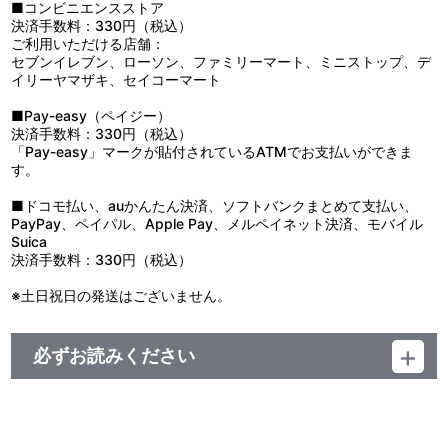
●本来の用途以外で使用しないでください。
■コンビニエンスストア
●お子様の手の届かないところに保管してください。
決済手数料：330円（税込）
●無理な力を入れると破損の原因となります。
ご利用いただける店舗：
●使用環境により褪色しやすくなります。
セブンイレブン、ローソン、ファミリーマート、ミニストップ、デ
●高温多湿、直射日光の当たる場所を避け、風通しの良い場所で使
イリーヤマザキ、セイコーマート
用、保存してください。カビの発生原因になります。
●製品を火気等の熱源の近くに置かないでください。火災や変形、
■Pay-easy（ペイジー）
変色の原因となります。
決済手数料：330円（税込）
●製品の特性上、やむを得ずとがった部分があります。お取り扱い
「Pay-easy」マークが貼付されているATMでお支払いができま
にはご注意ください。
す。
●外装袋は梱包材ですので、開封後はすぐに捨ててください。
●汚れた場合は、水を布に含ませ、かたく絞ってからお拭きくださ
■ドコモ払い、auかんたん決済、ソフトバンクまとめて支払い、
い。
PayPay、ペイパル、Apple Pay、メルペイネット決済、モバイル
●ベンジン・シンナーなどのアルコール系溶剤を使用しますと、塗
Suica
装の剥がれや変色・変形・破損の原因になりますのでお避けくださ
決済手数料：330円（税込）
い。
※土日祝日の発送はございません。
必ずお読みください
【商品の取り扱い】
A-on STORE
プレミアムバンダイ
その他、一般店