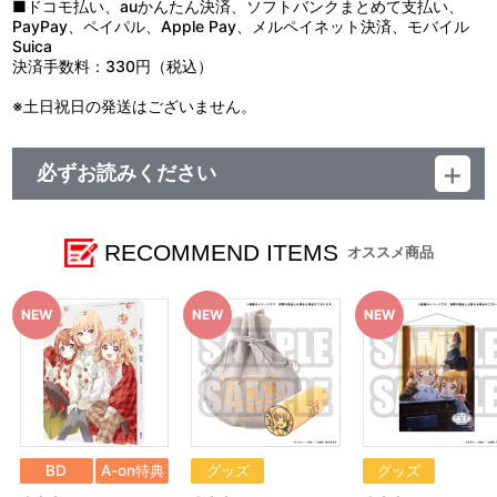
■ドコモ払い、auかんたん決済、ソフトバンクまとめて支払い、
PayPay、ペイパル、Apple Pay、メルペイネット決済、モバイル
Suica
決済手数料：330円（税込）
※土日祝日の発送はございません。
必ずお読みください
■発送予定：2024年11月上旬
【ご注意（必ずお読みください）】
RECOMMEND ITEMS
オススメ商品
■商品について
※本商品は準備数に限りがございます。準備数に達した場合、早
期にご注文の受付を終了させていただくことがございます。
※「在庫がありません」表示後も、ご注文のキャンセルや支払い
期限切れが発生した際は販売を再開させていただく場合がございま
す。あらかじめご了承ください。
※仕様等は予告なく変更となる場合がございます。
※撮影環境やご利用のモニター環境により、実物と多少異なって
見える場合がございます。
※商品画像はイメージです。実際の仕様とは異なる場合がござい
ます。あらかじめご了承ください。
BD
A-on特典
グッズ
グッズ
※すでにご注文しているかのご確認には、「マイページ」→「ご