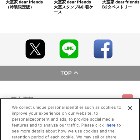
大室家 dear friends
大室家 dear friends
大室家 dear friends
注文履歴」にてご確認いただけます。
（特装限定版）
大室スタンプ&巾着ケ
B2タペストリー
ース
■ご注文・お支払いについて
※ご注文は、１注文につき2個までとなります。
※本商品のご注文はバンダイナムコフィルムワークス公式ショッ
プ『A-on STORE』が承り、発送を行います。
なお、ご注文には、バンダイナムコフィルムワークス公式ショ
ップ『A-on STORE』の会員登録（無料）が必要となります。
※A-on STOREでの決済方法は「カード決済」「コンビニ決済」
「Pay-easy（ペイジー）」「WEB・スマホ決済」のみとなりま
す。
※メール受信設定を行っているお客様につきましては、必ず
[@bnfw.co.jp]のドメイン指定受信の設定をお願いいたします。
TOP
(受信許可の設定を行わないとメールが「迷惑メールフォルダ」
に入る場合や届かない場合がございます。)
※決済方法「カード決済」を選択時は、ご注文日翌日に決済処理
を実施いたします。
※決済方法「コンビニ決済」「Pay-easy（ペイジー）」を選択時
基本情報
は、ご注文日翌日にメールにてお支払い方法をご案内させていただ
We collect unique personal identifier such as cookies to
きます。
improve your experience on our website, to
ご利用情報
メールにてご案内させていただきましたお支払期日までに購
利用規約
特定商取引法に基づく表示
プライバシーポリシー
personalizecontent and ads, to provide social media
入・決済手続きが行われなかった場合は、キャンセル扱いとして手
features and to analyze our traffic. Please click
here
to
続きをいたします。
see more details about how we use cookies and the
会員メニュー
いかなる理由でも、決済期間の延長は対応できかねます。
ご利用ガイド
サイトマップ
お問い合わせ
推奨環境
retention period of each cookie. We may sell or share
プライバシーオプション
会社概要
なお、ご注文日翌日以降は、以下の手順でもご確認いただけま