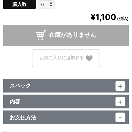
購入数
¥1,100
(税込)
在庫がありません
お気に入りに追加する
スペック
品番：TU-9783
ジャンル：その他
内容
素材：紙
【使用上の注意】
サイズ：約 W100mm×H148mm
●本来の用途以外で使用しないでください。
生産国：日本
お支払方法
●火や熱源に近づけないでください。
●高温多湿、直射日光を避け、お子様の手の届かないところに保管