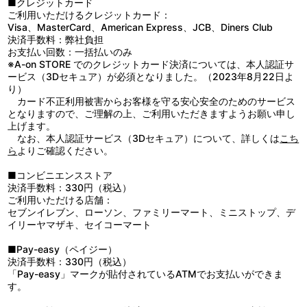
してください。
■クレジットカード
ご利用いただけるクレジットカード：
Visa、MasterCard、American Express、JCB、Diners Club
決済手数料：弊社負担
お支払い回数：一括払いのみ
※A-on STORE でのクレジットカード決済については、本人認証サ
ービス（3Dセキュア）が必須となりました。（2023年8月22日よ
り）
カード不正利用被害からお客様を守る安心安全のためのサービス
となりますので、ご理解の上、ご利用いただきますようお願い申し
上げます。
なお、本人認証サービス（3Dセキュア）について、詳しくは
こち
ら
よりご確認ください。
■コンビニエンスストア
決済手数料：330円（税込）
ご利用いただける店舗：
セブンイレブン、ローソン、ファミリーマート、ミニストップ、デ
イリーヤマザキ、セイコーマート
■Pay-easy（ペイジー）
決済手数料：330円（税込）
「Pay-easy」マークが貼付されているATMでお支払いができま
す。