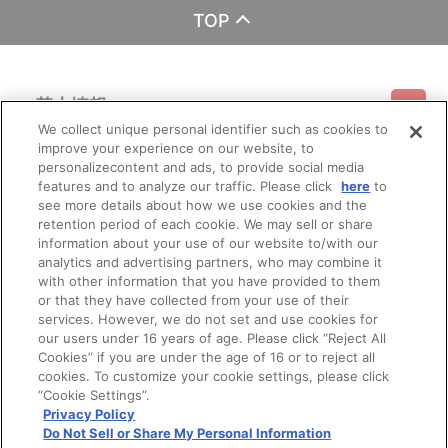
注文履歴」にてご確認いただけます。
TOP
■特典について
※対象商品1点につき、特典を1つ差し上げます。
※＜A-on STORE 購入特典＞名刺サイズカード（アーティストロ
ゴ使用）は、ショッピングカート画面に特典の表示が無い場合、特
基本情報
典は終了となっております。
We collect unique personal identifier such as cookies to
あらかじめご了承ください。
improve your experience on our website, to
ご利用情報
※特典は商品に同梱してお届けいたします。
利用規約
特定商取引法に基づく表示
プライバシーポリシー
personalizecontent and ads, to provide social media
※特典画像はイメージです。実際の仕様とは異なる場合がござい
features and to analyze our traffic. Please click
here
to
ます。あらかじめご了承ください。
see more details about how we use cookies and the
会員メニュー
※特典・仕様等は予告なく変更となる場合がございます。
ご利用ガイド
サイトマップ
お問い合わせ
推奨環境
retention period of each cookie. We may sell or share
プライバシーオプション
会社概要
information about your use of our website to/with our
■ご注文・お支払いについて
その他のご案内
analytics and advertising partners, who may combine it
※ご注文は、１注文につき2個までとなります。
ログイン
会員規約
新規会員登録
Do Not Sell or Share My Personal Information
with other information that you have provided to them
※本商品のご注文はバンダイナムコフィルムワークス公式ショッ
or that they have collected from your use of their
プ『A-on STORE』が承り、発送を行います。
公式X
バンダイナムコフィルムワークス
なお、ご注文には、バンダイナムコフィルムワークス公式ショ
services. However, we do not set and use cookies for
ップ『A-on STORE』の会員登録（無料）が必要となります。
our users under 16 years of age. Please click “Reject All
※A-on STOREでの決済方法は「カード決済」「コンビニ決済」
Cookies” if you are under the age of 16 or to reject all
「Pay-easy（ペイジー）」「WEB・スマホ決済」のみとなりま
cookies. To customize your cookie settings, please click
す。
“Cookie Settings”.
※メール受信設定を行っているお客様につきましては、必ず
Privacy Policy
[@bnfw.co.jp]のドメイン指定受信の設定をお願いいたします。
Do Not Sell or Share My Personal Information
(受信許可の設定を行わないとメールが「迷惑メールフォルダ」