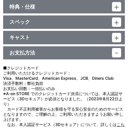
特典・仕様
他、仕様
スペック
リリックカード&フォトアートピース（24Piece）
大判バンダナ
品番：LACZ-10253
メタルキーホルダー
【収録曲】
キャスト
7インチEPサイズ特装パッケージ
01.Delete
零
02.Enter
03.Delete -Instrumental-
お支払方法
04.Enter -Instrumental-
■クレジットカード
ご利用いただけるクレジットカード：
Visa、MasterCard、American Express、JCB、Diners Club
決済手数料：弊社負担
お支払い回数：一括払いのみ
※A-on STORE でのクレジットカード決済については、本人認証サ
ービス（3Dセキュア）が必須となりました。（2023年8月22日よ
り）
カード不正利用被害からお客様を守る安心安全のためのサービス
となりますので、ご理解の上、ご利用いただきますようお願い申し
上げます。
なお、本人認証サービス（3Dセキュア）について、詳しくは
こち