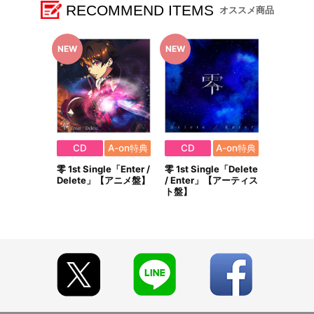
【アーティスト盤】【アニメ盤】とは発売日が異なりますので、ご
RECOMMEND ITEMS
オススメ商品
了承ください。
【商品の取り扱い】
A-on STORE
A-on STORE Powered by A!SMART
※今後、その他店舗やイベント会場、海外等で販売する場合がご
ざいます。詳細は公式サイト等でご案内いたします。
【ご注意（必ずお読みください）】
■商品について
CD
A-on特典
CD
A-on特典
※本商品は、A-on STORE Powered by A!SMARTにて販売され
零 1st Single「Enter /
零 1st Single「Delete
る商品と同じ商品となります。
Delete」【アニメ盤】
/ Enter」【アーティス
※2024年12月16日(月)までに予約された方には必ず商品をご用意
ト盤】
いたします。以降は準備数に達し次第、販売終了となります。
※「在庫がありません」表示後も、ご注文のキャンセルや支払い
期限切れが発生した際は販売を再開させていただく場合がございま
す。あらかじめご了承ください。
※仕様等は予告なく変更となる場合がございます。
※撮影環境やご利用のモニター環境により、実物と多少異なって
見える場合がございます。
※商品画像はイメージです。実際の仕様とは異なる場合がござい
ます。あらかじめご了承ください。
※すでにご注文しているかのご確認には、「マイページ」→「ご