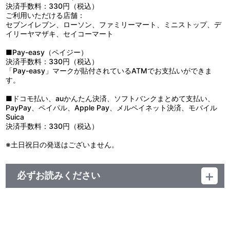
てください。電池が飛び出すおそれがありますので十分ご注意くだ
決済手数料：330円（税込）
さい。
ご利用いただける店舗：
●電池は飲み込むとたいへん危険です。お子様の手の届かない所に
セブンイレブン、ローソン、ファミリーマート、ミニストップ、デ
保管してください。万一飲み込んだ場合は、すぐに医師の診察を受
イリーヤマザキ、セイコーマート
けてください。
●万一、電池から漏れた液が目に入った場合は、すぐに大量の水で
■Pay-easy（ペイジー）
洗い、医師の診察を受けてください。皮膚や服についた場合はしっ
決済手数料：330円（税込）
かり水で洗ってください。
「Pay-easy」マークが貼付されているATMでお支払いができま
●電池に発熱・液漏れ・ふくらみ等、異常が生じた場合は直ちに使
す。
用を中止し、新品の電池と取り換えてください。
●長時間使用しないときは、電池を取り外して保管してください。
■ドコモ払い、auかんたん決済、ソフトバンクまとめて支払い、
●車の中や暖房器具のそば等、高温になる場所に放置しないでくだ
PayPay、ペイパル、Apple Pay、メルペイネット決済、モバイル
さい。
Suica
●化粧品やハンドクリームなどが付着すると、印刷が落ちる場合が
決済手数料：330円（税込）
ありますので、ご注意ください。
※土日祝日の発送はございません。
必ずお読みください
【ご注意（必ずお読みください）】
■お届け予定：2024年11月上旬頃より順次お届け予定
※ご注文状況によっては、お客様一律お届けが遅れる場合がござい
ます。予めご了承ください。