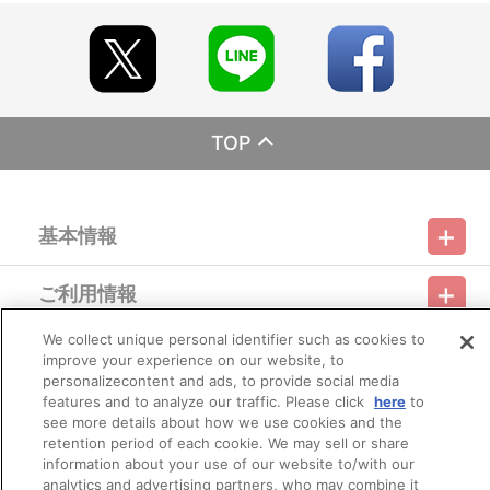
※同日にご注文いただいた場合でも、出荷作業の関係上、必ずしも
同日にお届けとならない場合がございます。また、購入順や地域順
でのお届けではございません。
※今後劇場や店頭・催事などで販売する場合がございます。
■商品について
※本商品は、「『劇場版アイドリッシュセブン LIVE 4bit BEYOND
TOP
THE PERiOD』祝！ムビナナ1周年スペシャル上映会」のナナイロス
トア、およびイベント会場で販売していた商品と同じものとなりま
す。
※事前通販・事後通販で付与しておりましたナナイロストア特典
基本情報
【ポストカード（全4種／ランダム）】は付与されませんので、あ
らかじめご承知ください。
※1度のお会計でカートに入れられる商品は60種類までとなりま
ご利用情報
す。それ以上のお買い物の際は、決済後に新たにご注文をお願いい
利用規約
特定商取引法に基づく表示
プライバシーポリシー
たします。
※「在庫がありません」表示後も、ご注文のキャンセルや支払い期
We collect unique personal identifier such as cookies to
会員メニュー
限切れが発生した際は販売を再開させていただく場合がございま
improve your experience on our website, to
ご利用ガイド
サイトマップ
お問い合わせ
推奨環境
プライバシーオプション
会社概要
す。あらかじめご了承ください。
personalizecontent and ads, to provide social media
※商品画像はイメージです。実際の商品仕様が異なる場合がござい
features and to analyze our traffic. Please click
here
to
その他のご案内
ます。
ログイン
会員規約
新規会員登録
see more details about how we use cookies and the
Do Not Sell or Share My Personal Information
※撮影環境やご利用のモニター環境により、実物と多少異なって見
retention period of each cookie. We may sell or share
える場合がございます。あらかじめご了承ください。
information about your use of our website to/with our
公式X
バンダイナムコフィルムワークス
※ご注文に際して、不正行為もしくはそのおそれがある行為がなさ
analytics and advertising partners, who may combine it