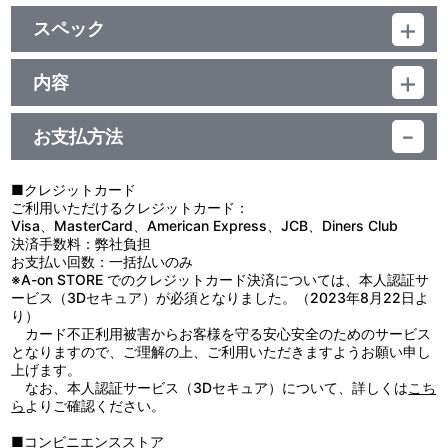
スペック
品番：TU-9642
ジャンル：ペンライト
内容
素材：発光部：アクリル、ユニット部：ABS樹脂、ストラップ：ポ
【使用上の注意】
リエステル
●本来の用途以外で使用しないでください。
サイズ：（本体）約縦150mm×横120mm
お支払方法
●思わぬ事故のおそれがありますので、乳幼児または小さなお子様
（ストラップ）約 全長700mm
には絶対に与えないでください。
コイン電池CR2032×2個
●小さい部品や、とがった部品がありますので、取り扱いには十分
生産国：中国
■クレジットカード
ご注意ください。
ご利用いただけるクレジットカード：
●使用中にグリップ部の温度が上がる場合がありますが異常ではあ
Visa、MasterCard、American Express、JCB、Diners Club
りません。もし異常な発熱を感じた場合は直ちに使用を中止してく
決済手数料：弊社負担
ださい。
お支払い回数：一括払いのみ
●振り回したり、ぶつける等、乱暴な扱いをしないでください。
※A-on STORE でのクレジットカード決済については、本人認証サ
●電池をショートさせたり、充電・加熱・火の中に入れたりしない
ービス（3Dセキュア）が必須となりました。（2023年8月22日よ
でください。
り）
●濡れた手で触ったり、本体に水をかけたりしないでください。事
カード不正利用被害からお客様を守る安心安全のためのサービス
故や故障の原因となります。
となりますので、ご理解の上、ご利用いただきますようお願い申し
●分解・改造・修理は絶対におやめください。
上げます。
●電池を誤使用すると発熱・破裂・液漏れの原因となるおそれがあ
なお、本人認証サービス（3Dセキュア）について、詳しくは
こち
りますので十分ご注意ください。
ら
よりご確認ください。
●新旧の電池、種類の異なる電池を混ぜて使用しないでください。
●電池を入れる際は、説明をよく読み＋－の向きを正しくセットし
■コンビニエンスストア