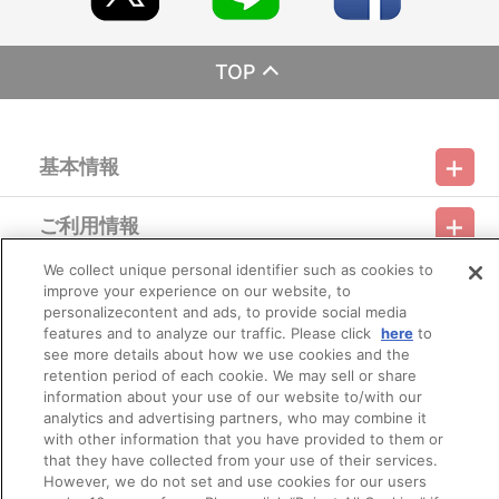
※今後劇場や店頭・催事などで販売する場合がございます。
■商品について
※本商品は、「『劇場版アイドリッシュセブン LIVE 4bit BEYOND
TOP
THE PERiOD』祝！ムビナナ1周年スペシャル上映会」のナナイロス
トア、およびイベント会場で販売していた商品と同じものとなりま
す。
※事前通販・事後通販で付与しておりましたナナイロストア特典
基本情報
【ポストカード（全4種／ランダム）】は付与されませんので、あ
らかじめご承知ください。
※1度のお会計でカートに入れられる商品は60種類までとなりま
ご利用情報
す。それ以上のお買い物の際は、決済後に新たにご注文をお願いい
利用規約
特定商取引法に基づく表示
プライバシーポリシー
たします。
※「在庫がありません」表示後も、ご注文のキャンセルや支払い期
We collect unique personal identifier such as cookies to
会員メニュー
限切れが発生した際は販売を再開させていただく場合がございま
improve your experience on our website, to
ご利用ガイド
サイトマップ
お問い合わせ
推奨環境
プライバシーオプション
会社概要
す。あらかじめご了承ください。
personalizecontent and ads, to provide social media
※商品画像はイメージです。実際の商品仕様が異なる場合がござい
features and to analyze our traffic. Please click
here
to
その他のご案内
ます。
ログイン
会員規約
新規会員登録
see more details about how we use cookies and the
Do Not Sell or Share My Personal Information
※撮影環境やご利用のモニター環境により、実物と多少異なって見
retention period of each cookie. We may sell or share
える場合がございます。あらかじめご了承ください。
information about your use of our website to/with our
公式X
バンダイナムコフィルムワークス
※ご注文に際して、不正行為もしくはそのおそれがある行為がなさ
analytics and advertising partners, who may combine it
れたと当社が判断した場合、ご注文を無効とし、且つ今後のお取引
with other information that you have provided to them or
停止や会員登録の取消を行う場合があります。
that they have collected from your use of their services.
However, we do not set and use cookies for our users
■ご注文・お支払いについて