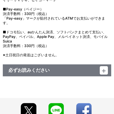
■Pay-easy（ペイジー）
決済手数料：330円（税込）
「Pay-easy」マークが貼付されているATMでお支払いができま
す。
■ドコモ払い、auかんたん決済、ソフトバンクまとめて支払い、
PayPay、ペイパル、Apple Pay、メルペイネット決済、モバイル
Suica
決済手数料：330円（税込）
※土日祝日の発送はございません。
必ずお読みください
【ご注意（必ずお読みください）】
■お届け予定：2024年11月上旬頃より順次お届け予定
※ご注文状況によっては、お客様一律お届けが遅れる場合がござい
ます。予めご了承ください。
※同日にご注文いただいた場合でも、出荷作業の関係上、必ずしも
同日にお届けとならない場合がございます。また、購入順や地域順
でのお届けではございません。