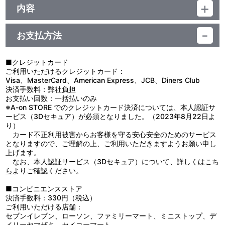
ジャンル：うちわ
内容
素材：PET、PP
【使用上の注意】
サイズ：約 縦282mm×横185mm（持ち手含む）
●本来の用途以外で使用しないでください。
生産国：日本
お支払方法
●ひび・傷・割れ・カケがある場合は、使用しないでください。
●乱暴に扱いますと破損のおそれがあります。
●火や熱源に近づけないでください。
■クレジットカード
●直射日光及び紫外線が長期間当たる場所での使用や保管は変形・
ご利用いただけるクレジットカード：
変色のおそれがありますのでお避けください。
Visa、MasterCard、American Express、JCB、Diners Club
●素材の特性上、傷がつきやすいので取り扱いには十分ご注意くだ
決済手数料：弊社負担
さい。
お支払い回数：一括払いのみ
●ベンジンやシンナー、アルコール系溶剤などを使用しますと、変
※A-on STORE でのクレジットカード決済については、本人認証サ
色・変形・破損の原因になりますのでお避けください。
ービス（3Dセキュア）が必須となりました。（2023年8月22日よ
●製品の都合上、輸送時に扇部分に多少ゆがみが発生する場合がご
り）
ざいます。予めご了承ください。
カード不正利用被害からお客様を守る安心安全のためのサービス
となりますので、ご理解の上、ご利用いただきますようお願い申し
上げます。
なお、本人認証サービス（3Dセキュア）について、詳しくは
こち
ら
よりご確認ください。
■コンビニエンスストア
決済手数料：330円（税込）
ご利用いただける店舗：
セブンイレブン、ローソン、ファミリーマート、ミニストップ、デ
イリーヤマザキ、セイコーマート